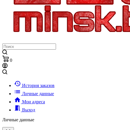
0
history
История заказов
list
Личные данные
home
Мои адреса
meeting_room
Выход
Личные данные