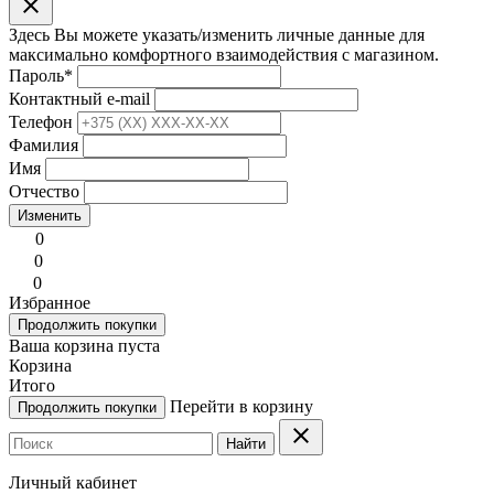
clear
Здесь Вы можете указать/изменить личные данные для
максимально комфортного взаимодействия с магазином.
Пароль
*
Контактный e-mail
Телефон
Фамилия
Имя
Отчество
Изменить
0
0
0
Избранное
Продолжить покупки
Ваша корзина пуста
Корзина
Итого
Перейти в корзину
Продолжить покупки
clear
Найти
Личный кабинет