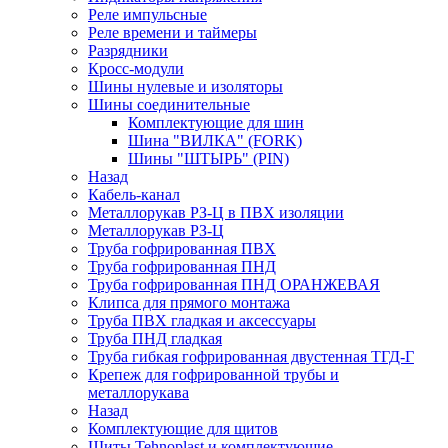
Реле импульсные
Реле времени и таймеры
Разрядники
Кросс-модули
Шины нулевые и изоляторы
Шины соединительные
Комплектующие для шин
Шина "ВИЛКА" (FORK)
Шины "ШТЫРЬ" (PIN)
Назад
Кабель-канал
Металлорукав РЗ-Ц в ПВХ изоляции
Металлорукав РЗ-Ц
Труба гофрированная ПВХ
Труба гофрированная ПНД
Труба гофрированная ПНД ОРАНЖЕВАЯ
Клипса для прямого монтажа
Труба ПВХ гладкая и аксессуары
Труба ПНД гладкая
Труба гибкая гофрированная двустенная ТГД-Г
Крепеж для гофрированной трубы и
металлорукава
Назад
Комплектующие для щитов
Щиты Tehnoplast и комплектующие