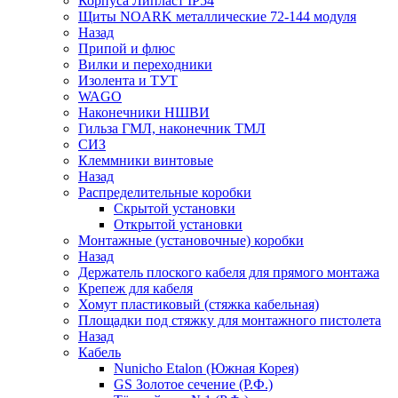
Корпуса Липласт IP54
Щиты NOARK металлические 72-144 модуля
Назад
Припой и флюс
Вилки и переходники
Изолента и ТУТ
WAGO
Наконечники НШВИ
Гильза ГМЛ, наконечник ТМЛ
СИЗ
Клеммники винтовые
Назад
Распределительные коробки
Скрытой установки
Открытой установки
Монтажные (установочные) коробки
Назад
Держатель плоского кабеля для прямого монтажа
Крепеж для кабеля
Хомут пластиковый (стяжка кабельная)
Площадки под стяжку для монтажного пистолета
Назад
Кабель
Nunicho Etalon (Южная Корея)
GS Золотое сечение (Р.Ф.)