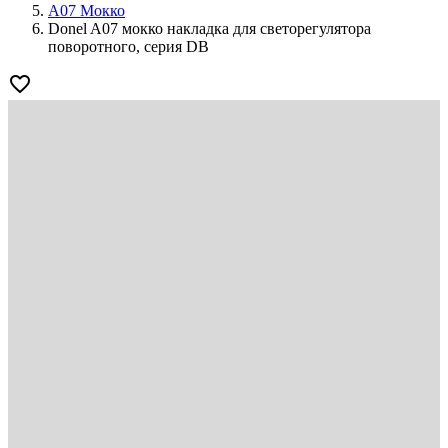
A07 Мокко
Donel A07 мокко накладка для светорегулятора
поворотного, серия DB
favorite_border