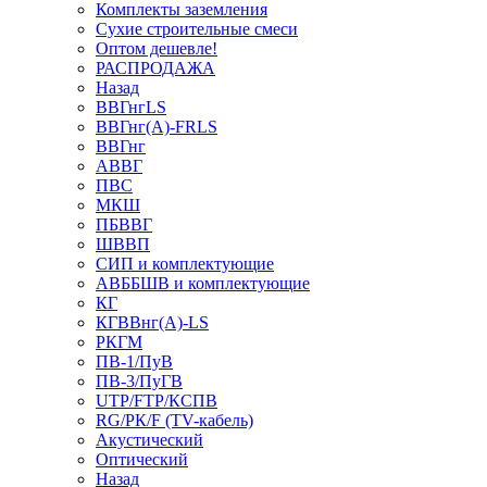
Комплекты заземления
Сухие строительные смеси
Оптом дешевле!
РАСПРОДАЖА
Назад
ВВГнгLS
ВВГнг(А)-FRLS
ВВГнг
АВВГ
ПВС
МКШ
ПБВВГ
ШВВП
СИП и комплектующие
АВББШВ и комплектующие
КГ
КГВВнг(А)-LS
РКГМ
ПВ-1/ПуВ
ПВ-3/ПуГВ
UTP/FTP/КСПВ
RG/РК/F (TV-кабель)
Акустический
Оптический
Назад