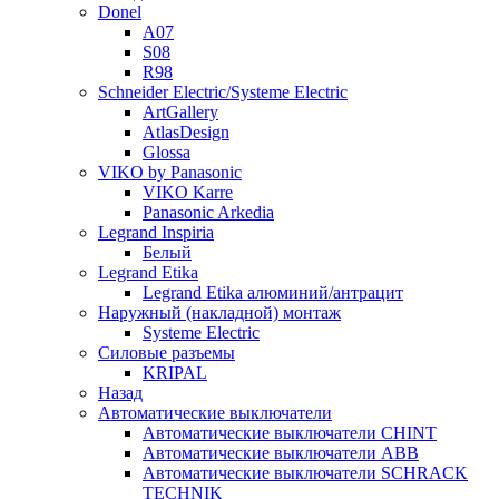
Donel
A07
S08
R98
Schneider Electric/Systeme Electric
ArtGallery
AtlasDesign
Glossa
VIKO by Panasonic
VIKO Karre
Panasonic Arkedia
Legrand Inspiria
Белый
Legrand Etika
Legrand Etika алюминий/антрацит
Наружный (накладной) монтаж
Systeme Electric
Силовые разъемы
KRIPAL
Назад
Автоматические выключатели
Автоматические выключатели CHINT
Автоматические выключатели ABB
Автоматические выключатели SCHRACK
TECHNIK