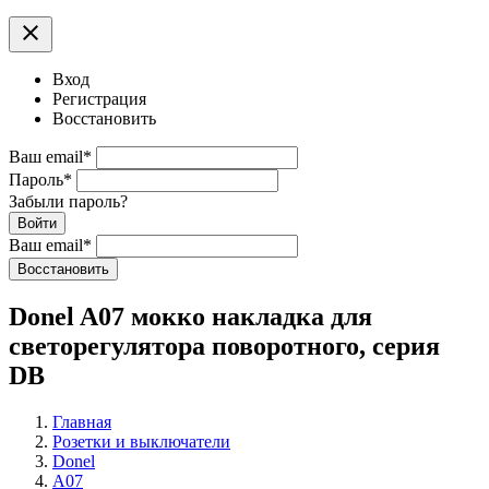
clear
Вход
Регистрация
Восстановить
Ваш email
*
Пароль
*
Забыли пароль?
Войти
Ваш email
*
Воcстановить
Donel A07 мокко накладка для
светорегулятора поворотного, серия
DB
Главная
Розетки и выключатели
Donel
A07