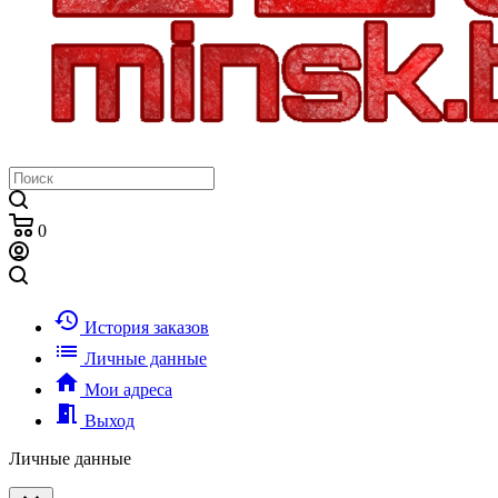
0
history
История заказов
list
Личные данные
home
Мои адреса
meeting_room
Выход
Личные данные