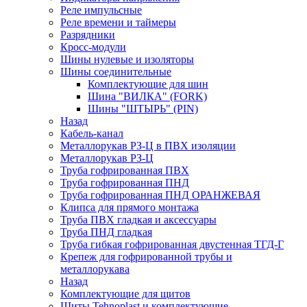
Реле импульсные
Реле времени и таймеры
Разрядники
Кросс-модули
Шины нулевые и изоляторы
Шины соединительные
Комплектующие для шин
Шина "ВИЛКА" (FORK)
Шины "ШТЫРЬ" (PIN)
Назад
Кабель-канал
Металлорукав РЗ-Ц в ПВХ изоляции
Металлорукав РЗ-Ц
Труба гофрированная ПВХ
Труба гофрированная ПНД
Труба гофрированная ПНД ОРАНЖЕВАЯ
Клипса для прямого монтажа
Труба ПВХ гладкая и аксессуары
Труба ПНД гладкая
Труба гибкая гофрированная двустенная ТГД-Г
Крепеж для гофрированной трубы и
металлорукава
Назад
Комплектующие для щитов
Щиты Tehnoplast и комплектующие