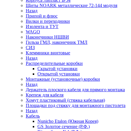
Корпуса Липласт IP54
Щиты NOARK металлические 72-144 модуля
Назад
Припой и флюс
Вилки и переходники
Изолента и ТУТ
WAGO
Наконечники НШВИ
Гильза ГМЛ, наконечник ТМЛ
СИЗ
Клеммники винтовые
Назад
Распределительные коробки
Скрытой установки
Открытой установки
Монтажные (установочные) коробки
Назад
Держатель плоского кабеля для прямого монтажа
Крепеж для кабеля
Хомут пластиковый (стяжка кабельная)
Площадки под стяжку для монтажного пистолета
Назад
Кабель
Nunicho Etalon (Южная Корея)
GS Золотое сечение (Р.Ф.)