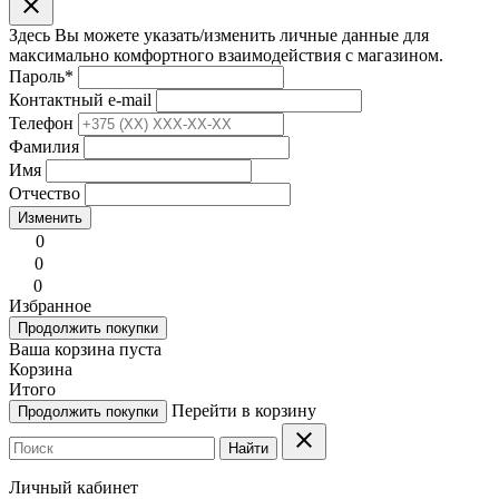
clear
Здесь Вы можете указать/изменить личные данные для
максимально комфортного взаимодействия с магазином.
Пароль
*
Контактный e-mail
Телефон
Фамилия
Имя
Отчество
Изменить
0
0
0
Избранное
Продолжить покупки
Ваша корзина пуста
Корзина
Итого
Перейти в корзину
Продолжить покупки
clear
Найти
Личный кабинет