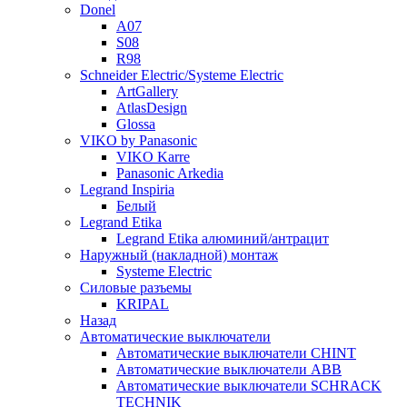
Donel
A07
S08
R98
Schneider Electric/Systeme Electric
ArtGallery
AtlasDesign
Glossa
VIKO by Panasonic
VIKO Karre
Panasonic Arkedia
Legrand Inspiria
Белый
Legrand Etika
Legrand Etika алюминий/антрацит
Наружный (накладной) монтаж
Systeme Electric
Силовые разъемы
KRIPAL
Назад
Автоматические выключатели
Автоматические выключатели CHINT
Автоматические выключатели ABB
Автоматические выключатели SCHRACK
TECHNIK