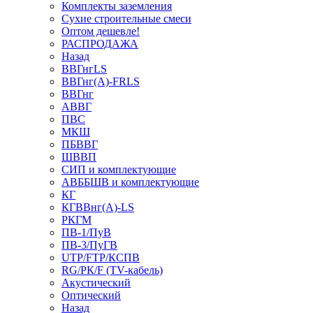
Комплекты заземления
Сухие строительные смеси
Оптом дешевле!
РАСПРОДАЖА
Назад
ВВГнгLS
ВВГнг(А)-FRLS
ВВГнг
АВВГ
ПВС
МКШ
ПБВВГ
ШВВП
СИП и комплектующие
АВББШВ и комплектующие
КГ
КГВВнг(А)-LS
РКГМ
ПВ-1/ПуВ
ПВ-3/ПуГВ
UTP/FTP/КСПВ
RG/РК/F (TV-кабель)
Акустический
Оптический
Назад