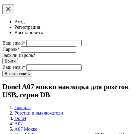
clear
Вход
Регистрация
Восстановить
Ваш email
*
Пароль
*
Забыли пароль?
Войти
Ваш email
*
Воcстановить
Donel A07 мокко накладка для розеток
USB, серия DB
Главная
Розетки и выключатели
Donel
A07
A07 Мокко