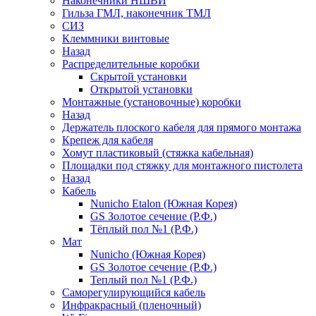
Наконечники НШВИ
Гильза ГМЛ, наконечник ТМЛ
СИЗ
Клеммники винтовые
Назад
Распределительные коробки
Скрытой установки
Открытой установки
Монтажные (установочные) коробки
Назад
Держатель плоского кабеля для прямого монтажа
Крепеж для кабеля
Хомут пластиковый (стяжка кабельная)
Площадки под стяжку для монтажного пистолета
Назад
Кабель
Nunicho Etalon (Южная Корея)
GS Золотое сечение (Р.Ф.)
Тёплый пол №1 (Р.Ф.)
Мат
Nunicho (Южная Корея)
GS Золотое сечение (Р.Ф.)
Теплый пол №1 (Р.Ф.)
Саморегулирующийся кабель
Инфракрасный (пленочный)