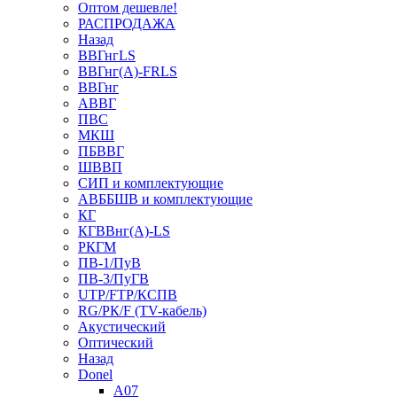
Оптом дешевле!
РАСПРОДАЖА
Назад
ВВГнгLS
ВВГнг(А)-FRLS
ВВГнг
АВВГ
ПВС
МКШ
ПБВВГ
ШВВП
СИП и комплектующие
АВББШВ и комплектующие
КГ
КГВВнг(А)-LS
РКГМ
ПВ-1/ПуВ
ПВ-3/ПуГВ
UTP/FTP/КСПВ
RG/РК/F (TV-кабель)
Акустический
Оптический
Назад
Donel
A07