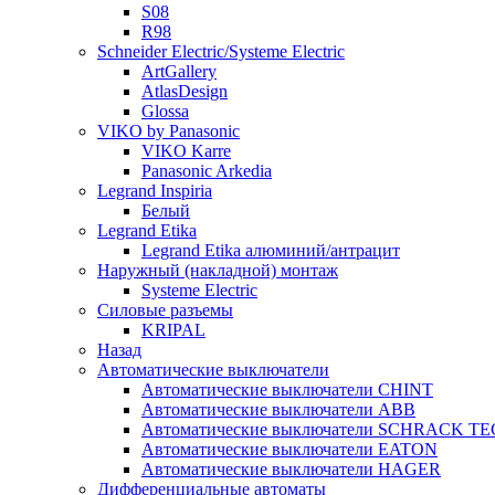
S08
R98
Schneider Electric/Systeme Electric
ArtGallery
AtlasDesign
Glossa
VIKO by Panasonic
VIKO Karre
Panasonic Arkedia
Legrand Inspiria
Белый
Legrand Etika
Legrand Etika алюминий/антрацит
Наружный (накладной) монтаж
Systeme Electric
Силовые разъемы
KRIPAL
Назад
Автоматические выключатели
Автоматические выключатели CHINT
Автоматические выключатели ABB
Автоматические выключатели SCHRACK T
Автоматические выключатели EATON
Автоматические выключатели HAGER
Дифференциальные автоматы