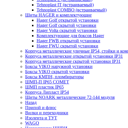
Tehnoplast IT (встраиваемый)
Tehnoplast COMBO (встраиваемый)
Щиты HAGER и комплектующие
Hager Golf открытой установки
Hager Golf скрытой установки
Hager Volta скрытой установки
Комплектующие для боксов Hager
Hager FWB открытой установки
Hager FWU скрытой установки
Корпуса металлические уличные IP54, стойки и к
Корпуса металлические открытой установки IP31
Корпуса металлические скрытой установки IP31
Боксы VIKO наружной установки
Боксы VIKO скрытой установки
Боксы КМПН, пломбираторы
ЩМП-П IP65 COMET
ЩМП пластик IP65
Корпуса Липласт IP54
Щиты NOARK металлические 72-144 модуля
Назад
Припой и флюс
Вилки и переходники
Изолента и ТУТ
WAGO