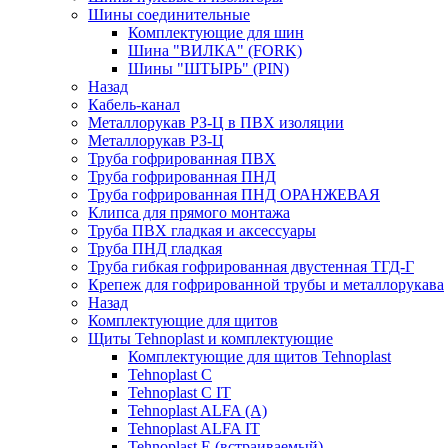
Шины соединительные
Комплектующие для шин
Шина "ВИЛКА" (FORK)
Шины "ШТЫРЬ" (PIN)
Назад
Кабель-канал
Металлорукав РЗ-Ц в ПВХ изоляции
Металлорукав РЗ-Ц
Труба гофрированная ПВХ
Труба гофрированная ПНД
Труба гофрированная ПНД ОРАНЖЕВАЯ
Клипса для прямого монтажа
Труба ПВХ гладкая и аксессуары
Труба ПНД гладкая
Труба гибкая гофрированная двустенная ТГД-Г
Крепеж для гофрированной трубы и металлорукава
Назад
Комплектующие для щитов
Щиты Tehnoplast и комплектующие
Комплектующие для щитов Tehnoplast
Tehnoplast C
Tehnoplast C IT
Tehnoplast ALFA (А)
Tehnoplast ALFA IT
Tehnoplast E (встраиваемый)