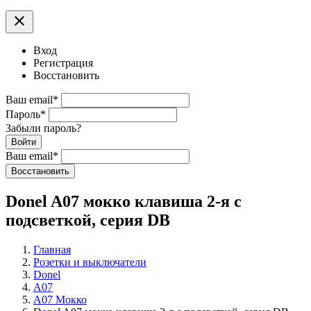
clear
Вход
Регистрация
Восстановить
Ваш email
*
Пароль
*
Забыли пароль?
Войти
Ваш email
*
Воcстановить
Donel A07 мокко клавиша 2-я с
подсветкой, серия DB
Главная
Розетки и выключатели
Donel
A07
A07 Мокко