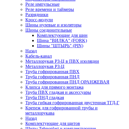
Реле импульсные
Реле времени и таймеры
Разрядники
Кросс-модули
Шины нулевые и изоляторы
Шины соединительные
Комплектующие для шин
Шина "ВИЛКА" (FORK)
Шины "ШТЫРЬ" (PIN)
Назад
Кабель-канал
Металлорукав РЗ-Ц в ПВХ изоляции
Металлорукав РЗ-Ц
Труба гофрированная ПВХ
Труба гофрированная ПНД
Труба гофрированная ПНД ОРАНЖЕВАЯ
Клипса для прямого монтажа
Труба ПВХ гладкая и аксессуары
Труба ПНД гладкая
Труба гибкая гофрированная двустенная ТГД-Г
Крепеж для гофрированной трубы и
металлорукава
Назад
Комплектующие для щитов
Щиты Tehnoplast и комплектующие