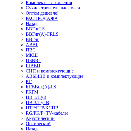
Комплекты заземления
Сухие строительные смеси
Оптом дешевле!
РАСПРОДАЖА
Назад
ВВГнгLS
ВВГнг(А)-FRLS
ВВГнг
АВВГ
ПВС
МКШ
ПБВВГ
ШВВП
СИП и комплектующие
АВББШВ и комплектующие
КГ
КГВВнг(А)-LS
РКГМ
ПВ-1/ПуВ
ПВ-3/ПуГВ
UTP/FTP/КСПВ
RG/РК/F (TV-кабель)
Акустический
Оптический
Назад