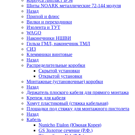
Корпуса Липласт IP54
Щиты NOARK металлические 72-144 модуля
Назад
Припой и флюс
Вилки и переходники
Изолента и ТУТ
WAGO
Наконечники НШВИ
Гильза ГМЛ, наконечник ТМЛ
СИЗ
Клеммники винтовые
Назад
Распределительные коробки
Скрытой установки
Открытой установки
Монтажные (установочные) коробки
Назад
Держатель плоского кабеля для прямого монтажа
Крепеж для кабеля
Хомут пластиковый (стяжка кабельная)
Площадки под стяжку для монтажного пистолета
Назад
Кабель
Nunicho Etalon (Южная Корея)
GS Золотое сечение (Р.Ф.)