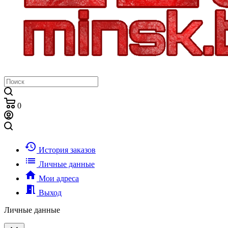
0
history
История заказов
list
Личные данные
home
Мои адреса
meeting_room
Выход
Личные данные