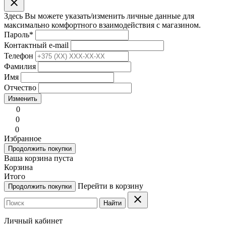
clear
Здесь Вы можете указать/изменить личные данные для
максимально комфортного взаимодействия с магазином.
Пароль
*
Контактный e-mail
Телефон
Фамилия
Имя
Отчество
Изменить
0
0
0
Избранное
Продолжить покупки
Ваша корзина пуста
Корзина
Итого
Перейти в корзину
Продолжить покупки
clear
Найти
Личный кабинет