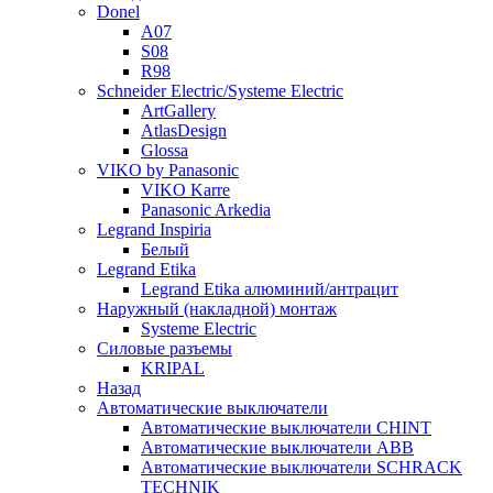
Donel
A07
S08
R98
Schneider Electric/Systeme Electric
ArtGallery
AtlasDesign
Glossa
VIKO by Panasonic
VIKO Karre
Panasonic Arkedia
Legrand Inspiria
Белый
Legrand Etika
Legrand Etika алюминий/антрацит
Наружный (накладной) монтаж
Systeme Electric
Силовые разъемы
KRIPAL
Назад
Автоматические выключатели
Автоматические выключатели CHINT
Автоматические выключатели ABB
Автоматические выключатели SCHRACK
TECHNIK