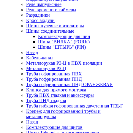
Реле импульсные
Реле времени и таймеры
Разрядники
Кросс-модули
Шины нулевые и изоляторы
Шины соединительные
Комплектующие для шин
Шина "ВИЛКА" (FORK)
Шины "ШТЫРЬ" (PIN)
Назад
Кабель-канал
Металлорукав РЗ-Ц в ПВХ изоляции
Металлорукав РЗ-Ц
Труба гофрированная ПВХ
Труба гофрированная ПНД
Труба гофрированная ПНД ОРАНЖЕВАЯ
Клипса для прямого монтажа
Труба ПВХ гладкая и аксессуары
Труба ПНД гладкая
Труба гибкая гофрированная двустенная ТГД-Г
Крепеж для гофрированной трубы и
металлорукава
Назад
Комплектующие для щитов
Щиты Tehnoplast и комплектующие