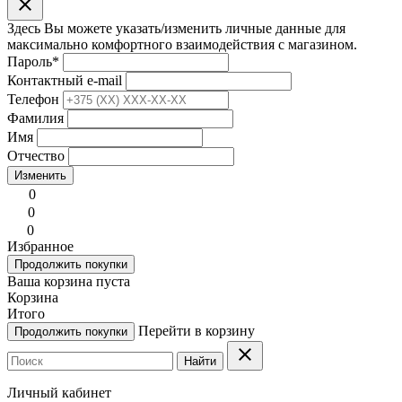
clear
Здесь Вы можете указать/изменить личные данные для
максимально комфортного взаимодействия с магазином.
Пароль
*
Контактный e-mail
Телефон
Фамилия
Имя
Отчество
Изменить
0
0
0
Избранное
Продолжить покупки
Ваша корзина пуста
Корзина
Итого
Перейти в корзину
Продолжить покупки
clear
Найти
Личный кабинет