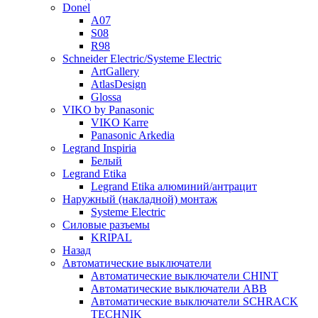
Donel
A07
S08
R98
Schneider Electric/Systeme Electric
ArtGallery
AtlasDesign
Glossa
VIKO by Panasonic
VIKO Karre
Panasonic Arkedia
Legrand Inspiria
Белый
Legrand Etika
Legrand Etika алюминий/антрацит
Наружный (накладной) монтаж
Systeme Electric
Силовые разъемы
KRIPAL
Назад
Автоматические выключатели
Автоматические выключатели CHINT
Автоматические выключатели ABB
Автоматические выключатели SCHRACK
TECHNIK