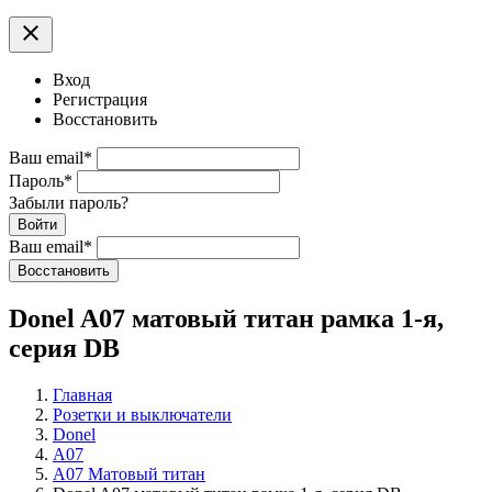
clear
Вход
Регистрация
Восстановить
Ваш email
*
Пароль
*
Забыли пароль?
Войти
Ваш email
*
Воcстановить
Donel A07 матовый титан рамка 1-я,
серия DB
Главная
Розетки и выключатели
Donel
A07
A07 Матовый титан