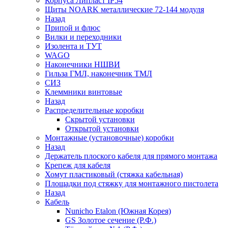
Корпуса Липласт IP54
Щиты NOARK металлические 72-144 модуля
Назад
Припой и флюс
Вилки и переходники
Изолента и ТУТ
WAGO
Наконечники НШВИ
Гильза ГМЛ, наконечник ТМЛ
СИЗ
Клеммники винтовые
Назад
Распределительные коробки
Скрытой установки
Открытой установки
Монтажные (установочные) коробки
Назад
Держатель плоского кабеля для прямого монтажа
Крепеж для кабеля
Хомут пластиковый (стяжка кабельная)
Площадки под стяжку для монтажного пистолета
Назад
Кабель
Nunicho Etalon (Южная Корея)
GS Золотое сечение (Р.Ф.)