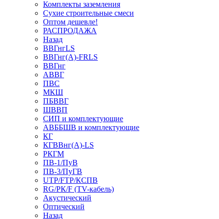
Комплекты заземления
Сухие строительные смеси
Оптом дешевле!
РАСПРОДАЖА
Назад
ВВГнгLS
ВВГнг(А)-FRLS
ВВГнг
АВВГ
ПВС
МКШ
ПБВВГ
ШВВП
СИП и комплектующие
АВББШВ и комплектующие
КГ
КГВВнг(А)-LS
РКГМ
ПВ-1/ПуВ
ПВ-3/ПуГВ
UTP/FTP/КСПВ
RG/РК/F (TV-кабель)
Акустический
Оптический
Назад