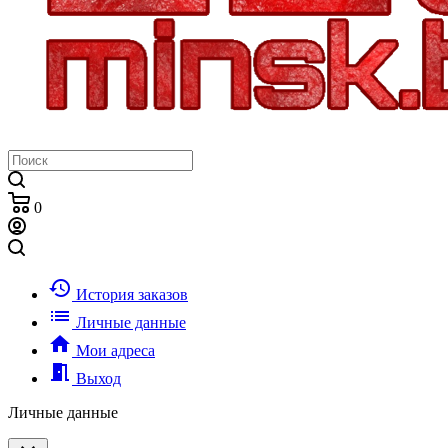
0
history
История заказов
list
Личные данные
home
Мои адреса
meeting_room
Выход
Личные данные