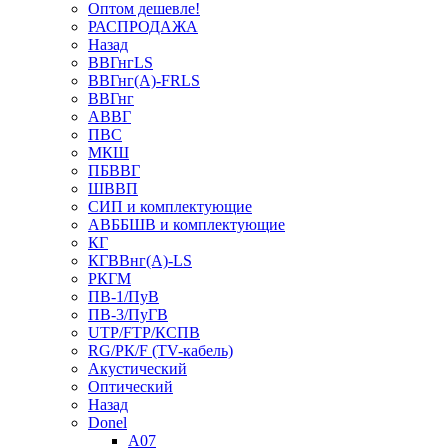
Оптом дешевле!
РАСПРОДАЖА
Назад
ВВГнгLS
ВВГнг(А)-FRLS
ВВГнг
АВВГ
ПВС
МКШ
ПБВВГ
ШВВП
СИП и комплектующие
АВББШВ и комплектующие
КГ
КГВВнг(А)-LS
РКГМ
ПВ-1/ПуВ
ПВ-3/ПуГВ
UTP/FTP/КСПВ
RG/РК/F (TV-кабель)
Акустический
Оптический
Назад
Donel
A07