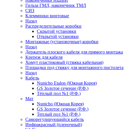
Наконечники НШВИ
Гильза ГМЛ, наконечник ТМЛ
СИЗ
Клеммники винтовые
Назад
Распределительные коробки
Скрытой установки
Открытой установки
Монтажные (установочные) коробки
Назад
Держатель плоского кабеля для прямого монтажа
Крепеж для кабеля
Хомут пластиковый (стяжка кабельная)
Площадки под стяжку для монтажного пистолета
Назад
Кабель
Nunicho Etalon (Южная Корея)
GS Золотое сечение (Р.Ф.)
Тёплый пол №1 (Р.Ф.)
Мат
Nunicho (Южная Корея)
GS Золотое сечение (Р.Ф.)
Теплый пол №1 (Р.Ф.)
Саморегулирующийся кабель
Инфракрасный (пленочный)