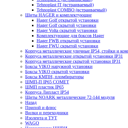
Tehnoplast IT (встраиваемый)
Tehnoplast COMBO (встраиваемый)
Щиты HAGER и комплектующие
Hager Golf открытой установки
Hager Golf скрытой установки
Hager Volta скрытой установки
Комплектующие для боксов Hager
Hager FWB открытой установки
Hager FWU скрытой установки
Корпуса металлические уличные IP54, стойки и к
Корпуса металлические открытой установки IP31
Корпуса металлические скрытой установки IP31
Боксы VIKO наружной установки
Боксы VIKO скрытой установки
Боксы КМПН, пломбираторы
ЩМП-П IP65 COMET
ЩМП пластик IP65
Корпуса Липласт IP54
Щиты NOARK металлические 72-144 модуля
Назад
Припой и флюс
Вилки и переходники
Изолента и ТУТ
WAGO