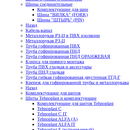
Шины соединительные
Комплектующие для шин
Шина "ВИЛКА" (FORK)
Шины "ШТЫРЬ" (PIN)
Назад
Кабель-канал
Металлорукав РЗ-Ц в ПВХ изоляции
Металлорукав РЗ-Ц
Труба гофрированная ПВХ
Труба гофрированная ПНД
Труба гофрированная ПНД ОРАНЖЕВАЯ
Клипса для прямого монтажа
Труба ПВХ гладкая и аксессуары
Труба ПНД гладкая
Труба гибкая гофрированная двустенная ТГД-Г
Крепеж для гофрированной трубы и металлорукава
Назад
Комплектующие для щитов
Щиты Tehnoplast и комплектующие
Комплектующие для щитов Tehnoplast
Tehnoplast C
Tehnoplast C IT
Tehnoplast ALFA (А)
Tehnoplast ALFA IT
Tehnoplast E (встраиваемый)