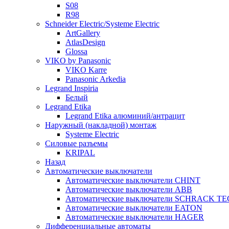
S08
R98
Schneider Electric/Systeme Electric
ArtGallery
AtlasDesign
Glossa
VIKO by Panasonic
VIKO Karre
Panasonic Arkedia
Legrand Inspiria
Белый
Legrand Etika
Legrand Etika алюминий/антрацит
Наружный (накладной) монтаж
Systeme Electric
Силовые разъемы
KRIPAL
Назад
Автоматические выключатели
Автоматические выключатели CHINT
Автоматические выключатели ABB
Автоматические выключатели SCHRACK T
Автоматические выключатели EATON
Автоматические выключатели HAGER
Дифференциальные автоматы