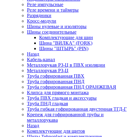
Реле импульсные
Реле времени и таймеры
Разрядники
Кросс-модули
Шины нулевые и изоляторы
Шины соединительные
Комплектующие для шин
Шина "ВИЛКА" (FORK)
Шины "ШТЫРЬ" (PIN)
Назад
Кабель-канал
Металлорукав РЗ-Ц в ПВХ изоляции
Металлорукав РЗ-Ц
Труба гофрированная ПВХ
Труба гофрированная ПНД
Труба гофрированная ПНД ОРАНЖЕВАЯ
Клипса для прямого монтажа
Труба ПВХ гладкая и аксессуары
Труба ПНД гладкая
Труба гибкая гофрированная двустенная ТГД-Г
Крепеж для гофрированной трубы и
металлорукава
Назад
Комплектующие для щитов
Щиты Tehnoplast и комплектующие