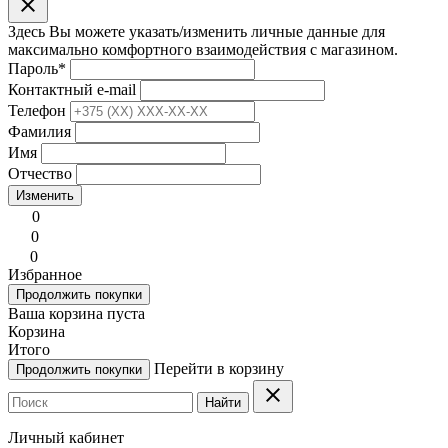
clear
Здесь Вы можете указать/изменить личные данные для
максимально комфортного взаимодействия с магазином.
Пароль
*
Контактный e-mail
Телефон
Фамилия
Имя
Отчество
Изменить
0
0
0
Избранное
Продолжить покупки
Ваша корзина пуста
Корзина
Итого
Перейти в корзину
Продолжить покупки
clear
Найти
Личный кабинет