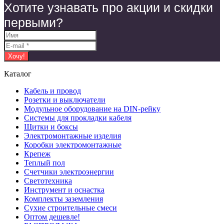
Хотите узнавать про акции и скидки
первыми?
Каталог
Кабель и провод
Розетки и выключатели
Модульное оборудование на DIN-рейку
Системы для прокладки кабеля
Щитки и боксы
Электромонтажные изделия
Коробки электромонтажные
Крепеж
Теплый пол
Счетчики электроэнергии
Светотехника
Инструмент и оснастка
Комплекты заземления
Сухие строительные смеси
Оптом дешевле!