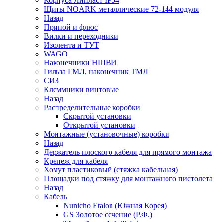
Корпуса Липласт IP54
Щиты NOARK металлические 72-144 модуля
Назад
Припой и флюс
Вилки и переходники
Изолента и ТУТ
WAGO
Наконечники НШВИ
Гильза ГМЛ, наконечник ТМЛ
СИЗ
Клеммники винтовые
Назад
Распределительные коробки
Скрытой установки
Открытой установки
Монтажные (установочные) коробки
Назад
Держатель плоского кабеля для прямого монтажа
Крепеж для кабеля
Хомут пластиковый (стяжка кабельная)
Площадки под стяжку для монтажного пистолета
Назад
Кабель
Nunicho Etalon (Южная Корея)
GS Золотое сечение (Р.Ф.)