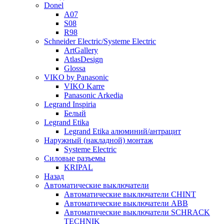
Donel
A07
S08
R98
Schneider Electric/Systeme Electric
ArtGallery
AtlasDesign
Glossa
VIKO by Panasonic
VIKO Karre
Panasonic Arkedia
Legrand Inspiria
Белый
Legrand Etika
Legrand Etika алюминий/антрацит
Наружный (накладной) монтаж
Systeme Electric
Силовые разъемы
KRIPAL
Назад
Автоматические выключатели
Автоматические выключатели CHINT
Автоматические выключатели ABB
Автоматические выключатели SCHRACK
TECHNIK