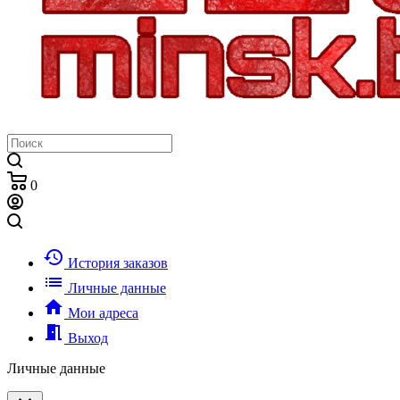
0
history
История заказов
list
Личные данные
home
Мои адреса
meeting_room
Выход
Личные данные