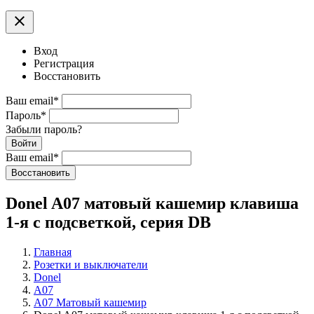
clear
Вход
Регистрация
Восстановить
Ваш email
*
Пароль
*
Забыли пароль?
Войти
Ваш email
*
Воcстановить
Donel A07 матовый кашемир клавиша
1-я с подсветкой, серия DB
Главная
Розетки и выключатели
Donel
A07
A07 Матовый кашемир