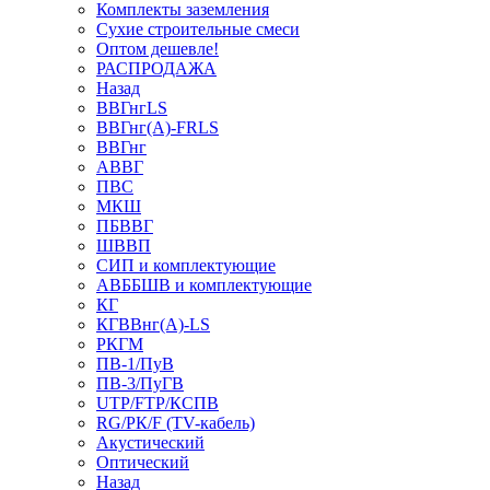
Комплекты заземления
Сухие строительные смеси
Оптом дешевле!
РАСПРОДАЖА
Назад
ВВГнгLS
ВВГнг(А)-FRLS
ВВГнг
АВВГ
ПВС
МКШ
ПБВВГ
ШВВП
СИП и комплектующие
АВББШВ и комплектующие
КГ
КГВВнг(А)-LS
РКГМ
ПВ-1/ПуВ
ПВ-3/ПуГВ
UTP/FTP/КСПВ
RG/РК/F (TV-кабель)
Акустический
Оптический
Назад