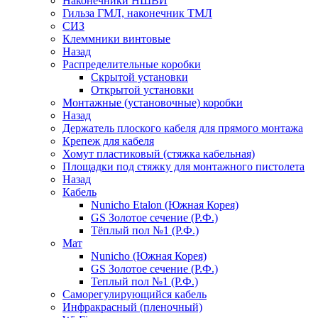
Наконечники НШВИ
Гильза ГМЛ, наконечник ТМЛ
СИЗ
Клеммники винтовые
Назад
Распределительные коробки
Скрытой установки
Открытой установки
Монтажные (установочные) коробки
Назад
Держатель плоского кабеля для прямого монтажа
Крепеж для кабеля
Хомут пластиковый (стяжка кабельная)
Площадки под стяжку для монтажного пистолета
Назад
Кабель
Nunicho Etalon (Южная Корея)
GS Золотое сечение (Р.Ф.)
Тёплый пол №1 (Р.Ф.)
Мат
Nunicho (Южная Корея)
GS Золотое сечение (Р.Ф.)
Теплый пол №1 (Р.Ф.)
Саморегулирующийся кабель
Инфракрасный (пленочный)