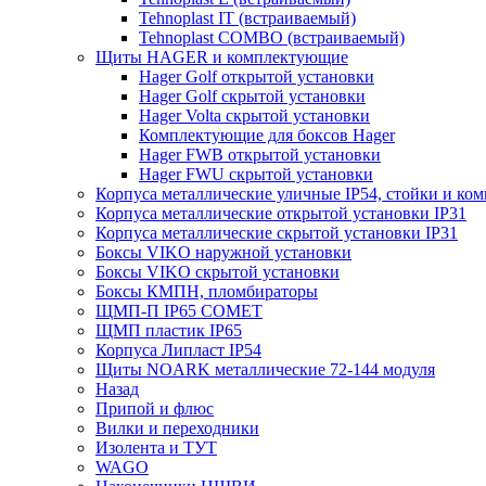
Tehnoplast IT (встраиваемый)
Tehnoplast COMBO (встраиваемый)
Щиты HAGER и комплектующие
Hager Golf открытой установки
Hager Golf скрытой установки
Hager Volta скрытой установки
Комплектующие для боксов Hager
Hager FWB открытой установки
Hager FWU скрытой установки
Корпуса металлические уличные IP54, стойки и к
Корпуса металлические открытой установки IP31
Корпуса металлические скрытой установки IP31
Боксы VIKO наружной установки
Боксы VIKO скрытой установки
Боксы КМПН, пломбираторы
ЩМП-П IP65 COMET
ЩМП пластик IP65
Корпуса Липласт IP54
Щиты NOARK металлические 72-144 модуля
Назад
Припой и флюс
Вилки и переходники
Изолента и ТУТ
WAGO