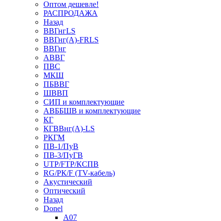
Оптом дешевле!
РАСПРОДАЖА
Назад
ВВГнгLS
ВВГнг(А)-FRLS
ВВГнг
АВВГ
ПВС
МКШ
ПБВВГ
ШВВП
СИП и комплектующие
АВББШВ и комплектующие
КГ
КГВВнг(А)-LS
РКГМ
ПВ-1/ПуВ
ПВ-3/ПуГВ
UTP/FTP/КСПВ
RG/РК/F (TV-кабель)
Акустический
Оптический
Назад
Donel
A07