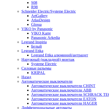
S08
R98
Schneider Electric/Systeme Electric
ArtGallery
AtlasDesign
Glossa
VIKO by Panasonic
VIKO Karre
Panasonic Arkedia
Legrand Inspiria
Белый
Legrand Etika
Legrand Etika алюминий/антрацит
Наружный (накладной) монтаж
Systeme Electric
Силовые разъемы
KRIPAL
Назад
Автоматические выключатели
Автоматические выключатели CHINT
Автоматические выключатели ABB
Автоматические выключатели SCHRACK T
Автоматические выключатели EATON
Автоматические выключатели HAGER
Дифференциальные автоматы