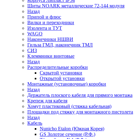
Корпуса Липласт IP54
Щиты NOARK металлические 72-144 модуля
Назад
Припой и флюс
Вилки и переходники
Изолента и ТУТ
WAGO
Наконечники НШВИ
Гильза ГМЛ, наконечник ТМЛ
СИЗ
Клеммники винтовые
Назад
Распределительные коробки
Скрытой установки
Открытой установки
Монтажные (установочные) коробки
Назад
Держатель плоского кабеля для прямого монтажа
Крепеж для кабеля
Хомут пластиковый (стяжка кабельная)
Площадки под стяжку для монтажного пистолета
Назад
Кабель
Nunicho Etalon (Южная Корея)
GS Золотое сечение (Р.Ф.)