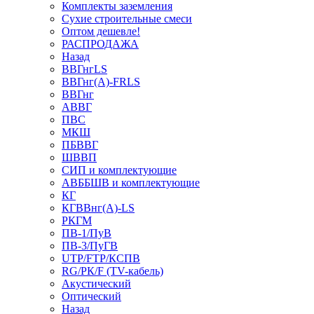
Комплекты заземления
Сухие строительные смеси
Оптом дешевле!
РАСПРОДАЖА
Назад
ВВГнгLS
ВВГнг(А)-FRLS
ВВГнг
АВВГ
ПВС
МКШ
ПБВВГ
ШВВП
СИП и комплектующие
АВББШВ и комплектующие
КГ
КГВВнг(А)-LS
РКГМ
ПВ-1/ПуВ
ПВ-3/ПуГВ
UTP/FTP/КСПВ
RG/РК/F (TV-кабель)
Акустический
Оптический
Назад