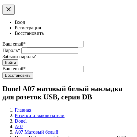
clear
Вход
Регистрация
Восстановить
Ваш email
*
Пароль
*
Забыли пароль?
Войти
Ваш email
*
Воcстановить
Donel A07 матовый белый накладка
для розеток USB, серия DB
Главная
Розетки и выключатели
Donel
A07
A07 Матовый белый