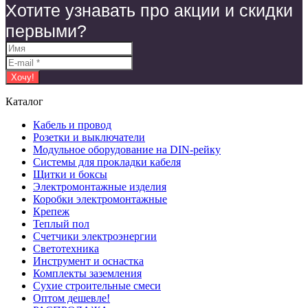
Хотите узнавать про акции и скидки
первыми?
Каталог
Кабель и провод
Розетки и выключатели
Модульное оборудование на DIN-рейку
Системы для прокладки кабеля
Щитки и боксы
Электромонтажные изделия
Коробки электромонтажные
Крепеж
Теплый пол
Счетчики электроэнергии
Светотехника
Инструмент и оснастка
Комплекты заземления
Сухие строительные смеси
Оптом дешевле!