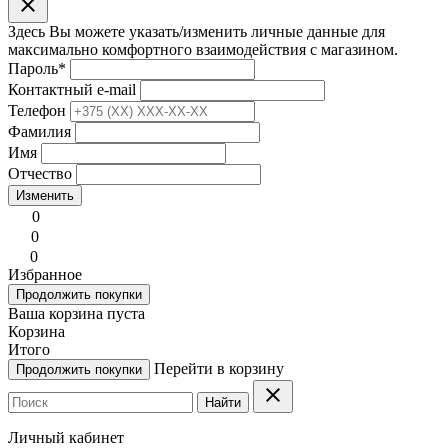
clear
Здесь Вы можете указать/изменить личные данные для
максимально комфортного взаимодействия с магазином.
Пароль
*
Контактный e-mail
Телефон
Фамилия
Имя
Отчество
Изменить
0
0
0
Избранное
Продолжить покупки
Ваша корзина пуста
Корзина
Итого
Перейти в корзину
Продолжить покупки
clear
Найти
Личный кабинет