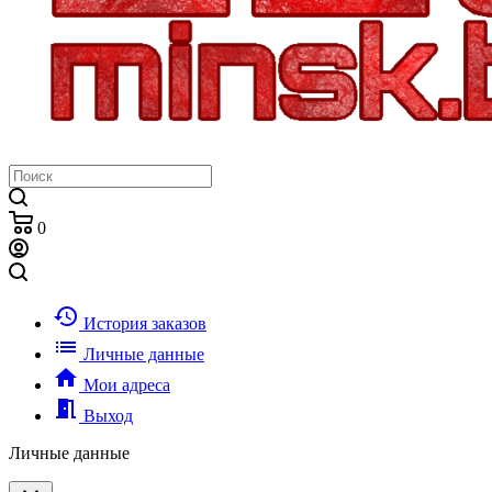
0
history
История заказов
list
Личные данные
home
Мои адреса
meeting_room
Выход
Личные данные