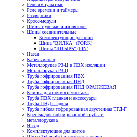
Реле импульсные
Реле времени и таймеры
Разрядники
Кросс-модули
Шины нулевые и изоляторы
Шины соединительные
Комплектующие для шин
Шина "ВИЛКА" (FORK)
Шины "ШТЫРЬ" (PIN)
Назад
Кабель-канал
Металлорукав РЗ-Ц в ПВХ изоляции
Металлорукав РЗ-Ц
Труба гофрированная ПВХ
Труба гофрированная ПНД
Труба гофрированная ПНД ОРАНЖЕВАЯ
Клипса для прямого монтажа
Труба ПВХ гладкая и аксессуары
Труба ПНД гладкая
Труба гибкая гофрированная двустенная ТГД-Г
Крепеж для гофрированной трубы и
металлорукава
Назад
Комплектующие для щитов
Щиты Tehnoplast и комплектующие