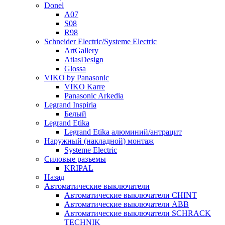
Donel
A07
S08
R98
Schneider Electric/Systeme Electric
ArtGallery
AtlasDesign
Glossa
VIKO by Panasonic
VIKO Karre
Panasonic Arkedia
Legrand Inspiria
Белый
Legrand Etika
Legrand Etika алюминий/антрацит
Наружный (накладной) монтаж
Systeme Electric
Силовые разъемы
KRIPAL
Назад
Автоматические выключатели
Автоматические выключатели CHINT
Автоматические выключатели ABB
Автоматические выключатели SCHRACK
TECHNIK