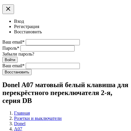
clear
Вход
Регистрация
Восстановить
Ваш email
*
Пароль
*
Забыли пароль?
Войти
Ваш email
*
Воcстановить
Donel A07 матовый белый клавиша для
перекрёстного переключателя 2-я,
серия DB
Главная
Розетки и выключатели
Donel
A07