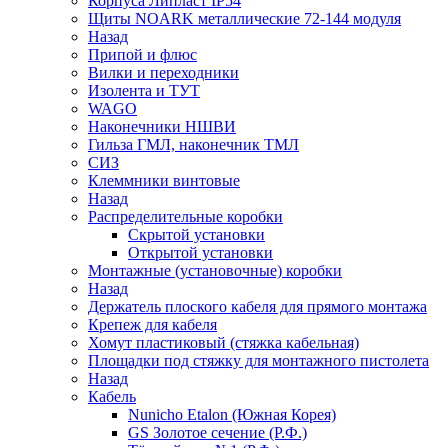
Корпуса Липласт IP54
Щиты NOARK металлические 72-144 модуля
Назад
Припой и флюс
Вилки и переходники
Изолента и ТУТ
WAGO
Наконечники НШВИ
Гильза ГМЛ, наконечник ТМЛ
СИЗ
Клеммники винтовые
Назад
Распределительные коробки
Скрытой установки
Открытой установки
Монтажные (установочные) коробки
Назад
Держатель плоского кабеля для прямого монтажа
Крепеж для кабеля
Хомут пластиковый (стяжка кабельная)
Площадки под стяжку для монтажного пистолета
Назад
Кабель
Nunicho Etalon (Южная Корея)
GS Золотое сечение (Р.Ф.)