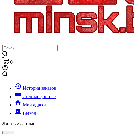
0
history
История заказов
list
Личные данные
home
Мои адреса
meeting_room
Выход
Личные данные