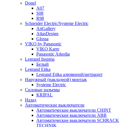
Donel
A07
S08
R98
Schneider Electric/Systeme Electric
ArtGallery
AtlasDesign
Glossa
VIKO by Panasonic
VIKO Karre
Panasonic Arkedia
Legrand Inspiria
Белый
Legrand Etika
Legrand Etika алюминий/антрацит
Наружный (накладной) монтаж
Systeme Electric
Силовые разъемы
KRIPAL
Назад
Автоматические выключатели
Автоматические выключатели CHINT
Автоматические выключатели ABB
Автоматические выключатели SCHRACK
TECHNIK