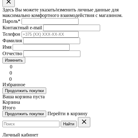
clear
Здесь Вы можете указать/изменить личные данные для
максимально комфортного взаимодействия с магазином.
Пароль
*
Контактный e-mail
Телефон
Фамилия
Имя
Отчество
Изменить
0
0
0
Избранное
Продолжить покупки
Ваша корзина пуста
Корзина
Итого
Перейти в корзину
Продолжить покупки
clear
Найти
Личный кабинет