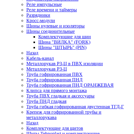
Реле импульсные
Реле времени и таймеры
Разрядники
Кросс-модули
Шины нулевые и изоляторы
Шины соединительные
Комплектующие для шин
Шина "ВИЛКА" (FORK)
Шины "ШТЫРЬ" (PIN)
Назад
Кабель-канал
Металлорукав РЗ-Ц в ПВХ изоляции
Металлорукав РЗ-Ц
Труба гофрированная ПВХ
Труба гофрированная ПНД
Труба гофрированная ПНД ОРАНЖЕВАЯ
Клипса для прямого монтажа
Труба ПВХ гладкая и аксессуары
Труба ПНД гладкая
Труба гибкая гофрированная двустенная ТГД-Г
Крепеж для гофрированной трубы и
металлорукава
Назад
Комплектующие для щитов
Щиты Tehnoplast и комплектующие