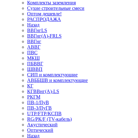
Комплекты заземления
Сухие строительные смеси
Оптом дешевле!
РАСПРОДАЖА
Назад
ВВГнгLS
ВВГнг(А)-FRLS
ВВГнг
АВВГ
ПВС
МКШ
ПБВВГ
ШВВП
СИП и комплектующие
АВББШВ и комплектующие
КГ
КГВВнг(А)-LS
РКГМ
ПВ-1/ПуВ
ПВ-3/ПуГВ
UTP/FTP/КСПВ
RG/РК/F (TV-кабель)
Акустический
Оптический
Назад