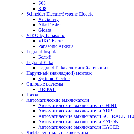
S08
R98
Schneider Electric/Systeme Electric
ArtGallery
AtlasDesign
Glossa
VIKO by Panasonic
VIKO Karre
Panasonic Arkedia
Legrand Inspiria
Белый
Legrand Etika
Legrand Etika алюминий/антрацит
Наружный (накладной) монтаж
Systeme Electric
Силовые разъемы
KRIPAL
Назад
Автоматические выключатели
Автоматические выключатели CHINT
Автоматические выключатели ABB
Автоматические выключатели SCHRACK T
Автоматические выключатели EATON
Автоматические выключатели HAGER
Дифференциальные автоматы