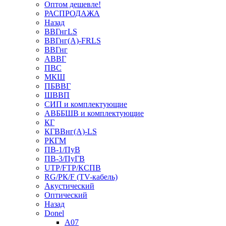
Оптом дешевле!
РАСПРОДАЖА
Назад
ВВГнгLS
ВВГнг(А)-FRLS
ВВГнг
АВВГ
ПВС
МКШ
ПБВВГ
ШВВП
СИП и комплектующие
АВББШВ и комплектующие
КГ
КГВВнг(А)-LS
РКГМ
ПВ-1/ПуВ
ПВ-3/ПуГВ
UTP/FTP/КСПВ
RG/РК/F (TV-кабель)
Акустический
Оптический
Назад
Donel
A07