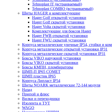
Tehnoplast IT (встраиваемый)
Tehnoplast COMBO (встраиваемый)
Щиты HAGER и комплектующие
Hager Golf открытой установки
Hager Golf скрытой установки
Hager Volta скрытой установки
Комплектующие для боксов Hager
Hager FWB открытой установки
Hager FWU скрытой установки
Корпуса металлические уличные IP54, стойки и к
Корпуса металлические открытой установки IP31
Корпуса металлические скрытой установки IP31
Боксы VIKO наружной установки
Боксы VIKO скрытой установки
Боксы КМПН, пломбираторы
ЩМП-П IP65 COMET
ЩМП пластик IP65
Корпуса Липласт IP54
Щиты NOARK металлические 72-144 модуля
Назад
Припой и флюс
Вилки и переходники
Изолента и ТУТ
WAGO