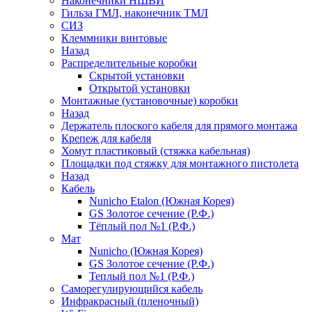
Наконечники НШВИ
Гильза ГМЛ, наконечник ТМЛ
СИЗ
Клеммники винтовые
Назад
Распределительные коробки
Скрытой установки
Открытой установки
Монтажные (установочные) коробки
Назад
Держатель плоского кабеля для прямого монтажа
Крепеж для кабеля
Хомут пластиковый (стяжка кабельная)
Площадки под стяжку для монтажного пистолета
Назад
Кабель
Nunicho Etalon (Южная Корея)
GS Золотое сечение (Р.Ф.)
Тёплый пол №1 (Р.Ф.)
Мат
Nunicho (Южная Корея)
GS Золотое сечение (Р.Ф.)
Теплый пол №1 (Р.Ф.)
Саморегулирующийся кабель
Инфракрасный (пленочный)