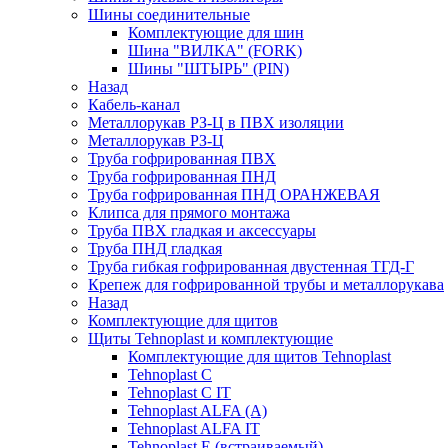
Шины соединительные
Комплектующие для шин
Шина "ВИЛКА" (FORK)
Шины "ШТЫРЬ" (PIN)
Назад
Кабель-канал
Металлорукав РЗ-Ц в ПВХ изоляции
Металлорукав РЗ-Ц
Труба гофрированная ПВХ
Труба гофрированная ПНД
Труба гофрированная ПНД ОРАНЖЕВАЯ
Клипса для прямого монтажа
Труба ПВХ гладкая и аксессуары
Труба ПНД гладкая
Труба гибкая гофрированная двустенная ТГД-Г
Крепеж для гофрированной трубы и металлорукава
Назад
Комплектующие для щитов
Щиты Tehnoplast и комплектующие
Комплектующие для щитов Tehnoplast
Tehnoplast C
Tehnoplast C IT
Tehnoplast ALFA (А)
Tehnoplast ALFA IT
Tehnoplast E (встраиваемый)