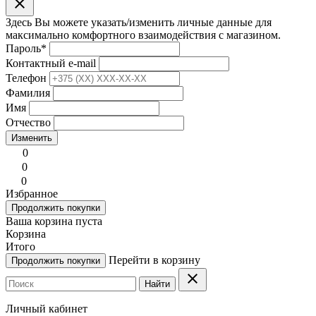
clear
Здесь Вы можете указать/изменить личные данные для
максимально комфортного взаимодействия с магазином.
Пароль
*
Контактный e-mail
Телефон
Фамилия
Имя
Отчество
Изменить
0
0
0
Избранное
Продолжить покупки
Ваша корзина пуста
Корзина
Итого
Перейти в корзину
Продолжить покупки
clear
Найти
Личный кабинет