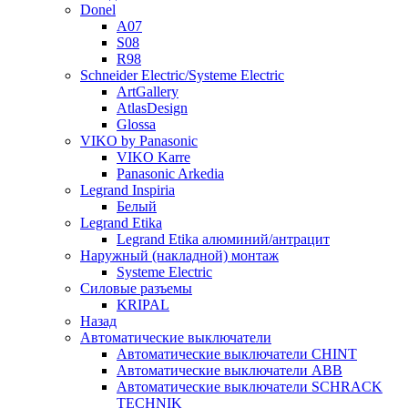
Donel
A07
S08
R98
Schneider Electric/Systeme Electric
ArtGallery
AtlasDesign
Glossa
VIKO by Panasonic
VIKO Karre
Panasonic Arkedia
Legrand Inspiria
Белый
Legrand Etika
Legrand Etika алюминий/антрацит
Наружный (накладной) монтаж
Systeme Electric
Силовые разъемы
KRIPAL
Назад
Автоматические выключатели
Автоматические выключатели CHINT
Автоматические выключатели ABB
Автоматические выключатели SCHRACK
TECHNIK