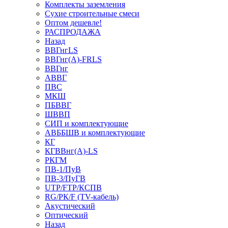
Комплекты заземления
Сухие строительные смеси
Оптом дешевле!
РАСПРОДАЖА
Назад
ВВГнгLS
ВВГнг(А)-FRLS
ВВГнг
АВВГ
ПВС
МКШ
ПБВВГ
ШВВП
СИП и комплектующие
АВББШВ и комплектующие
КГ
КГВВнг(А)-LS
РКГМ
ПВ-1/ПуВ
ПВ-3/ПуГВ
UTP/FTP/КСПВ
RG/РК/F (TV-кабель)
Акустический
Оптический
Назад