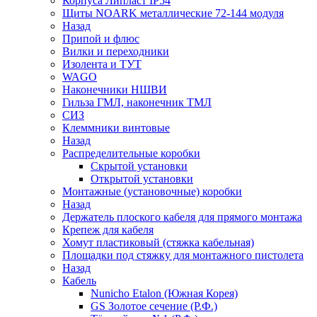
Корпуса Липласт IP54
Щиты NOARK металлические 72-144 модуля
Назад
Припой и флюс
Вилки и переходники
Изолента и ТУТ
WAGO
Наконечники НШВИ
Гильза ГМЛ, наконечник ТМЛ
СИЗ
Клеммники винтовые
Назад
Распределительные коробки
Скрытой установки
Открытой установки
Монтажные (установочные) коробки
Назад
Держатель плоского кабеля для прямого монтажа
Крепеж для кабеля
Хомут пластиковый (стяжка кабельная)
Площадки под стяжку для монтажного пистолета
Назад
Кабель
Nunicho Etalon (Южная Корея)
GS Золотое сечение (Р.Ф.)