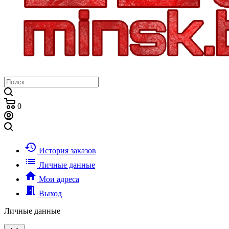
0
history
История заказов
list
Личные данные
home
Мои адреса
meeting_room
Выход
Личные данные