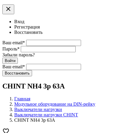
clear
Вход
Регистрация
Восстановить
Ваш email
*
Пароль
*
Забыли пароль?
Войти
Ваш email
*
Воcстановить
CHINT NH4 3p 63A
Главная
Модульное оборудование на DIN-рейку
Выключатели нагрузки
Выключатели нагрузки CHINT
CHINT NH4 3p 63A
favorite_border