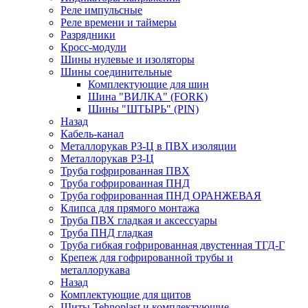
Реле импульсные
Реле времени и таймеры
Разрядники
Кросс-модули
Шины нулевые и изоляторы
Шины соединительные
Комплектующие для шин
Шина "ВИЛКА" (FORK)
Шины "ШТЫРЬ" (PIN)
Назад
Кабель-канал
Металлорукав РЗ-Ц в ПВХ изоляции
Металлорукав РЗ-Ц
Труба гофрированная ПВХ
Труба гофрированная ПНД
Труба гофрированная ПНД ОРАНЖЕВАЯ
Клипса для прямого монтажа
Труба ПВХ гладкая и аксессуары
Труба ПНД гладкая
Труба гибкая гофрированная двустенная ТГД-Г
Крепеж для гофрированной трубы и
металлорукава
Назад
Комплектующие для щитов
Щиты Tehnoplast и комплектующие