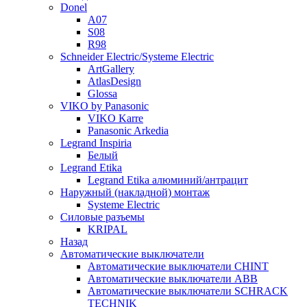
Donel
A07
S08
R98
Schneider Electric/Systeme Electric
ArtGallery
AtlasDesign
Glossa
VIKO by Panasonic
VIKO Karre
Panasonic Arkedia
Legrand Inspiria
Белый
Legrand Etika
Legrand Etika алюминий/антрацит
Наружный (накладной) монтаж
Systeme Electric
Силовые разъемы
KRIPAL
Назад
Автоматические выключатели
Автоматические выключатели CHINT
Автоматические выключатели ABB
Автоматические выключатели SCHRACK
TECHNIK