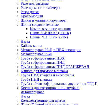
Реле импульсные
Реле времени и таймеры
Разрядники
Кросс-модули
Шины нулевые и изоляторы
Шины соединительные
Комплектующие для шин
Шина "ВИЛКА" (FORK)
Шины "ШТЫРЬ" (PIN)
Назад
Кабель-канал
Металлорукав РЗ-Ц в ПВХ изоляции
Металлорукав РЗ-Ц
Труба гофрированная ПВХ
Труба гофрированная ПНД
Труба гофрированная ПНД ОРАНЖЕВАЯ
Клипса для прямого монтажа
Труба ПВХ гладкая и аксессуары
Труба ПНД гладкая
Труба гибкая гофрированная двустенная ТГД-Г
Крепеж для гофрированной трубы и
металлорукава
Назад
Комплектующие для щитов
Щиты Tehnoplast и комплектующие