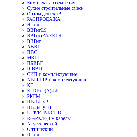
Комплекты заземления
Сухие строительные смеси
Оптом дешевле!
РАСПРОДАЖА
Назад
ВВГнгLS
ВВГнг(А)-FRLS
ВВГнг
АВВГ
ПВС
МКШ
ПБВВГ
ШВВП
СИП и комплектующие
АВББШВ и комплектующие
КГ
КГВВнг(А)-LS
РКГМ
ПВ-1/ПуВ
ПВ-3/ПуГВ
UTP/FTP/КСПВ
RG/РК/F (TV-кабель)
Акустический
Оптический
Назад