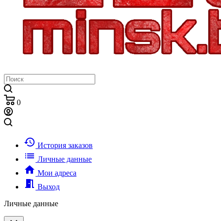
0
history
История заказов
list
Личные данные
home
Мои адреса
meeting_room
Выход
Личные данные