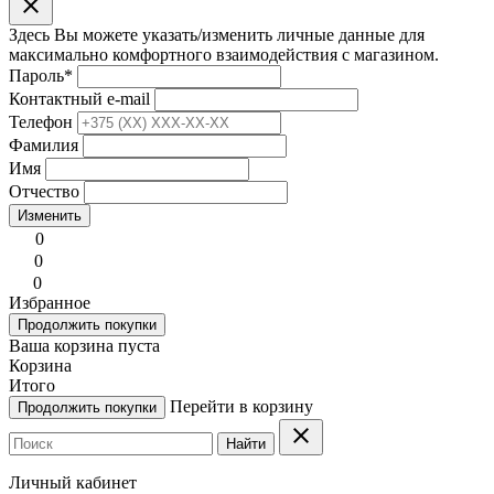
clear
Здесь Вы можете указать/изменить личные данные для
максимально комфортного взаимодействия с магазином.
Пароль
*
Контактный e-mail
Телефон
Фамилия
Имя
Отчество
Изменить
0
0
0
Избранное
Продолжить покупки
Ваша корзина пуста
Корзина
Итого
Перейти в корзину
Продолжить покупки
clear
Найти
Личный кабинет