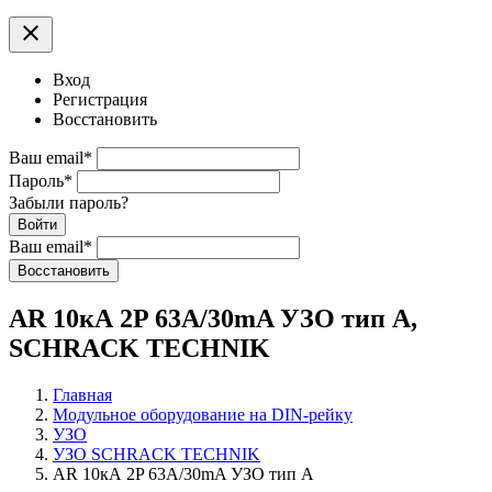
clear
Вход
Регистрация
Восстановить
Ваш email
*
Пароль
*
Забыли пароль?
Войти
Ваш email
*
Воcстановить
AR 10кА 2P 63A/30mA УЗО тип A,
SCHRACK TECHNIK
Главная
Модульное оборудование на DIN-рейку
УЗО
УЗО SCHRACK TECHNIK
AR 10кА 2P 63A/30mA УЗО тип A