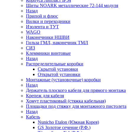
Корпуса Липласт IP54
Щиты NOARK металлические 72-144 модуля
Назад
Припой и флюс
Вилки и переходники
Изолента и ТУТ
WAGO
Наконечники НШВИ
Гильза ГМЛ, наконечник ТМЛ
СИЗ
Клеммники винтовые
Назад
Распределительные коробки
Скрытой установки
Открытой установки
Монтажные (установочные) коробки
Назад
Держатель плоского кабеля для прямого монтажа
Крепеж для кабеля
Хомут пластиковый (стяжка кабельная)
Площадки под стяжку для монтажного пистолета
Назад
Кабель
Nunicho Etalon (Южная Корея)
GS Золотое сечение (Р.Ф.)