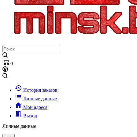
0
history
История заказов
list
Личные данные
home
Мои адреса
meeting_room
Выход
Личные данные