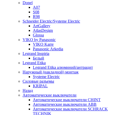
Donel
A07
S08
R98
Schneider Electric/Systeme Electric
ArtGallery
AtlasDesign
Glossa
VIKO by Panasonic
VIKO Karre
Panasonic Arkedia
Legrand Inspiria
Белый
Legrand Etika
Legrand Etika алюминий/антрацит
Наружный (накладной) монтаж
Systeme Electric
Силовые разъемы
KRIPAL
Назад
Автоматические выключатели
Автоматические выключатели CHINT
Автоматические выключатели ABB
Автоматические выключатели SCHRACK
TECHNIK