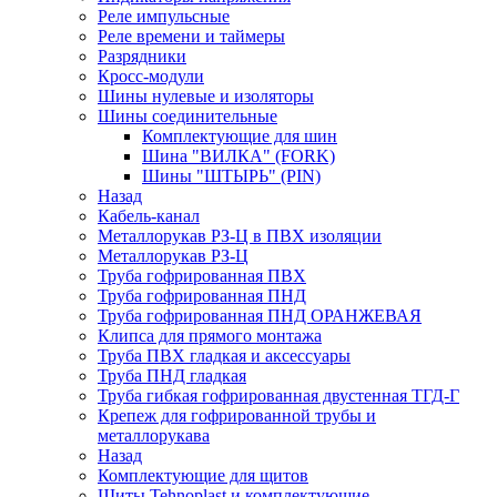
Реле импульсные
Реле времени и таймеры
Разрядники
Кросс-модули
Шины нулевые и изоляторы
Шины соединительные
Комплектующие для шин
Шина "ВИЛКА" (FORK)
Шины "ШТЫРЬ" (PIN)
Назад
Кабель-канал
Металлорукав РЗ-Ц в ПВХ изоляции
Металлорукав РЗ-Ц
Труба гофрированная ПВХ
Труба гофрированная ПНД
Труба гофрированная ПНД ОРАНЖЕВАЯ
Клипса для прямого монтажа
Труба ПВХ гладкая и аксессуары
Труба ПНД гладкая
Труба гибкая гофрированная двустенная ТГД-Г
Крепеж для гофрированной трубы и
металлорукава
Назад
Комплектующие для щитов
Щиты Tehnoplast и комплектующие