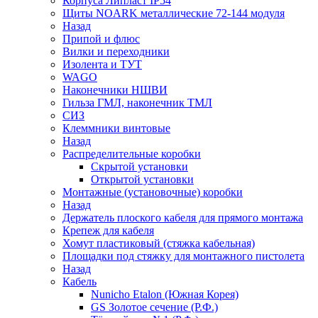
Корпуса Липласт IP54
Щиты NOARK металлические 72-144 модуля
Назад
Припой и флюс
Вилки и переходники
Изолента и ТУТ
WAGO
Наконечники НШВИ
Гильза ГМЛ, наконечник ТМЛ
СИЗ
Клеммники винтовые
Назад
Распределительные коробки
Скрытой установки
Открытой установки
Монтажные (установочные) коробки
Назад
Держатель плоского кабеля для прямого монтажа
Крепеж для кабеля
Хомут пластиковый (стяжка кабельная)
Площадки под стяжку для монтажного пистолета
Назад
Кабель
Nunicho Etalon (Южная Корея)
GS Золотое сечение (Р.Ф.)