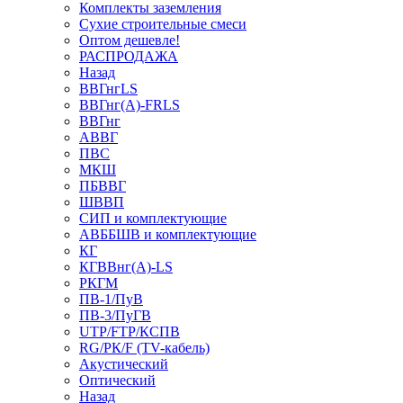
Комплекты заземления
Сухие строительные смеси
Оптом дешевле!
РАСПРОДАЖА
Назад
ВВГнгLS
ВВГнг(А)-FRLS
ВВГнг
АВВГ
ПВС
МКШ
ПБВВГ
ШВВП
СИП и комплектующие
АВББШВ и комплектующие
КГ
КГВВнг(А)-LS
РКГМ
ПВ-1/ПуВ
ПВ-3/ПуГВ
UTP/FTP/КСПВ
RG/РК/F (TV-кабель)
Акустический
Оптический
Назад