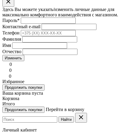
clear
Здесь Вы можете указать/изменить личные данные для
максимально комфортного взаимодействия с магазином.
Пароль
*
Контактный e-mail
Телефон
Фамилия
Имя
Отчество
Изменить
0
0
0
Избранное
Продолжить покупки
Ваша корзина пуста
Корзина
Итого
Перейти в корзину
Продолжить покупки
clear
Найти
Личный кабинет