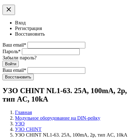
clear
Вход
Регистрация
Восстановить
Ваш email
*
Пароль
*
Забыли пароль?
Войти
Ваш email
*
Воcстановить
УЗО CHINT NL1-63. 25A, 100mA, 2p,
тип AC, 10kA
Главная
Модульное оборудование на DIN-рейку
УЗО
УЗО CHINT
УЗО CHINT NL1-63. 25A, 100mA, 2p, тип AC, 10kA