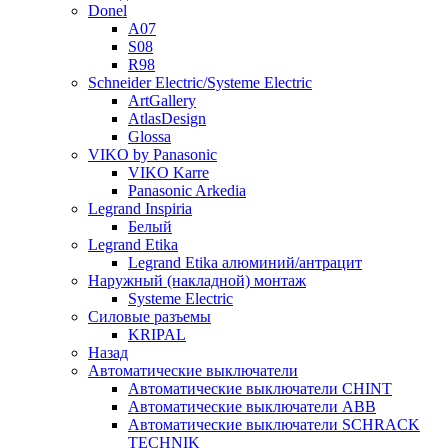
Donel
A07
S08
R98
Schneider Electric/Systeme Electric
ArtGallery
AtlasDesign
Glossa
VIKO by Panasonic
VIKO Karre
Panasonic Arkedia
Legrand Inspiria
Белый
Legrand Etika
Legrand Etika алюминий/антрацит
Наружный (накладной) монтаж
Systeme Electric
Силовые разъемы
KRIPAL
Назад
Автоматические выключатели
Автоматические выключатели CHINT
Автоматические выключатели ABB
Автоматические выключатели SCHRACK
TECHNIK