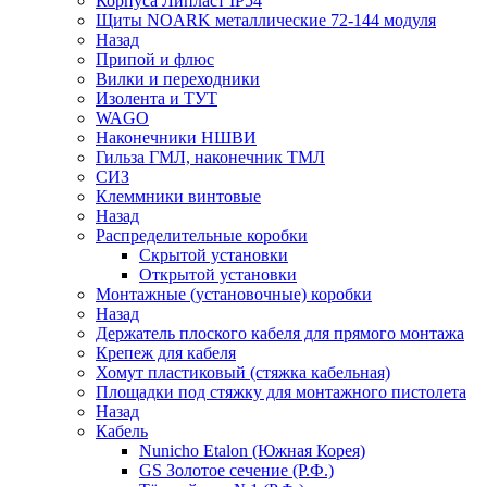
Корпуса Липласт IP54
Щиты NOARK металлические 72-144 модуля
Назад
Припой и флюс
Вилки и переходники
Изолента и ТУТ
WAGO
Наконечники НШВИ
Гильза ГМЛ, наконечник ТМЛ
СИЗ
Клеммники винтовые
Назад
Распределительные коробки
Скрытой установки
Открытой установки
Монтажные (установочные) коробки
Назад
Держатель плоского кабеля для прямого монтажа
Крепеж для кабеля
Хомут пластиковый (стяжка кабельная)
Площадки под стяжку для монтажного пистолета
Назад
Кабель
Nunicho Etalon (Южная Корея)
GS Золотое сечение (Р.Ф.)