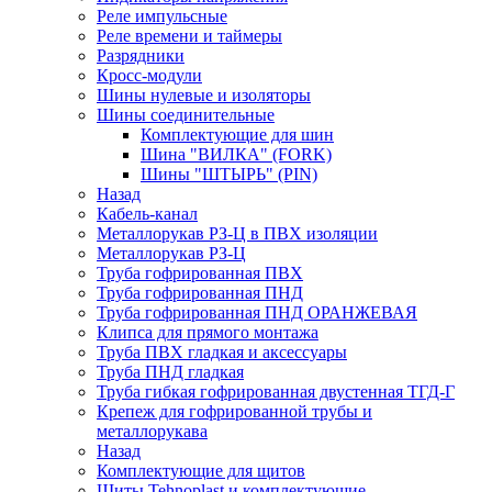
Реле импульсные
Реле времени и таймеры
Разрядники
Кросс-модули
Шины нулевые и изоляторы
Шины соединительные
Комплектующие для шин
Шина "ВИЛКА" (FORK)
Шины "ШТЫРЬ" (PIN)
Назад
Кабель-канал
Металлорукав РЗ-Ц в ПВХ изоляции
Металлорукав РЗ-Ц
Труба гофрированная ПВХ
Труба гофрированная ПНД
Труба гофрированная ПНД ОРАНЖЕВАЯ
Клипса для прямого монтажа
Труба ПВХ гладкая и аксессуары
Труба ПНД гладкая
Труба гибкая гофрированная двустенная ТГД-Г
Крепеж для гофрированной трубы и
металлорукава
Назад
Комплектующие для щитов
Щиты Tehnoplast и комплектующие