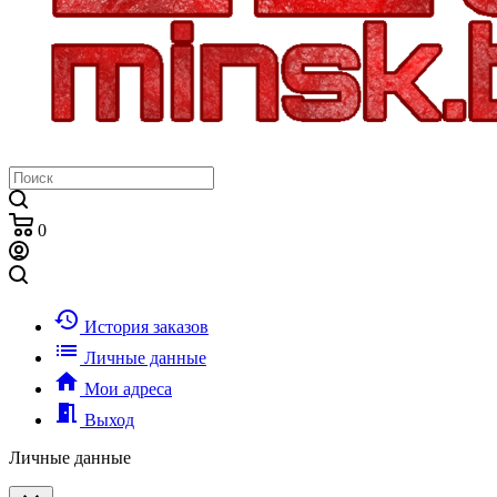
0
history
История заказов
list
Личные данные
home
Мои адреса
meeting_room
Выход
Личные данные