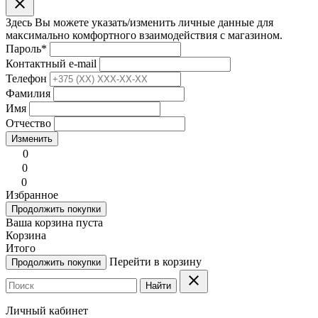
clear
Здесь Вы можете указать/изменить личные данные для
максимально комфортного взаимодействия с магазином.
Пароль
*
Контактный e-mail
Телефон
Фамилия
Имя
Отчество
Изменить
0
0
0
Избранное
Продолжить покупки
Ваша корзина пуста
Корзина
Итого
Перейти в корзину
Продолжить покупки
clear
Найти
Личный кабинет