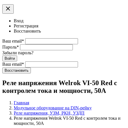
clear
Вход
Регистрация
Восстановить
Ваш email
*
Пароль
*
Забыли пароль?
Войти
Ваш email
*
Воcстановить
Реле напряжения Welrok VI-50 Red с
контролем тока и мощности, 50А
Главная
Модульное оборудование на DIN-рейку
Реле напряжения, УЗМ, РКН, УЗДП
Реле напряжения Welrok VI-50 Red с контролем тока и
мощности, 50А