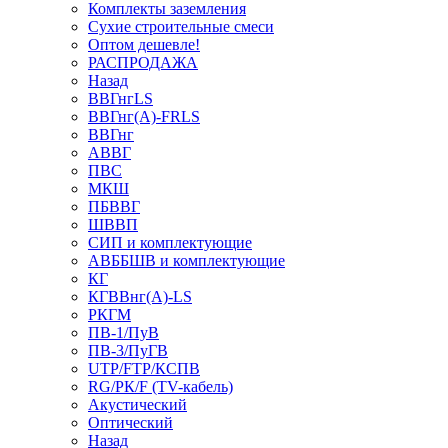
Комплекты заземления
Сухие строительные смеси
Оптом дешевле!
РАСПРОДАЖА
Назад
ВВГнгLS
ВВГнг(А)-FRLS
ВВГнг
АВВГ
ПВС
МКШ
ПБВВГ
ШВВП
СИП и комплектующие
АВББШВ и комплектующие
КГ
КГВВнг(А)-LS
РКГМ
ПВ-1/ПуВ
ПВ-3/ПуГВ
UTP/FTP/КСПВ
RG/РК/F (TV-кабель)
Акустический
Оптический
Назад