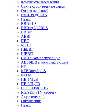
Комплекты заземления
Сухие строительные смеси
Оптом дешевле!
РАСПРОДАЖА
Назад
ВВГнгLS
ВВГнг(А)-FRLS
ВВГнг
АВВГ
ПВС
МКШ
ПБВВГ
ШВВП
СИП и комплектующие
АВББШВ и комплектующие
КГ
КГВВнг(А)-LS
РКГМ
ПВ-1/ПуВ
ПВ-3/ПуГВ
UTP/FTP/КСПВ
RG/РК/F (TV-кабель)
Акустический
Оптический
Назад