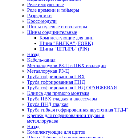
Реле импульсные
Реле времени и таймеры
Разрядники
Кросс-модули
Шины нулевые и изоляторы
Шины соединительные
Комплектующие для шин
Шина "ВИЛКА" (FORK)
Шины "ШТЫРЬ" (PIN)
Назад
Кабель-канал
Металлорукав РЗ-Ц в ПВХ изоляции
Металлорукав РЗ-Ц
Труба гофрированная ПВХ
Труба гофрированная ПНД
Труба гофрированная ПНД ОРАНЖЕВАЯ
Клипса для прямого монтажа
Труба ПВХ гладкая и аксессуары
Труба ПНД гладкая
Труба гибкая гофрированная двустенная ТГД-Г
Крепеж для гофрированной трубы и
металлорукава
Назад
Комплектующие для щитов
Щиты Tehnoplast и комплектующие