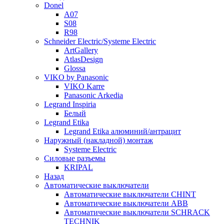
Donel
A07
S08
R98
Schneider Electric/Systeme Electric
ArtGallery
AtlasDesign
Glossa
VIKO by Panasonic
VIKO Karre
Panasonic Arkedia
Legrand Inspiria
Белый
Legrand Etika
Legrand Etika алюминий/антрацит
Наружный (накладной) монтаж
Systeme Electric
Силовые разъемы
KRIPAL
Назад
Автоматические выключатели
Автоматические выключатели CHINT
Автоматические выключатели ABB
Автоматические выключатели SCHRACK
TECHNIK