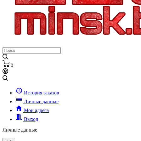
0
history
История заказов
list
Личные данные
home
Мои адреса
meeting_room
Выход
Личные данные