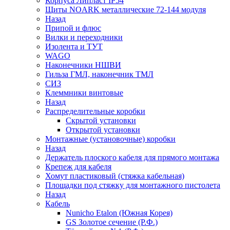
Корпуса Липласт IP54
Щиты NOARK металлические 72-144 модуля
Назад
Припой и флюс
Вилки и переходники
Изолента и ТУТ
WAGO
Наконечники НШВИ
Гильза ГМЛ, наконечник ТМЛ
СИЗ
Клеммники винтовые
Назад
Распределительные коробки
Скрытой установки
Открытой установки
Монтажные (установочные) коробки
Назад
Держатель плоского кабеля для прямого монтажа
Крепеж для кабеля
Хомут пластиковый (стяжка кабельная)
Площадки под стяжку для монтажного пистолета
Назад
Кабель
Nunicho Etalon (Южная Корея)
GS Золотое сечение (Р.Ф.)