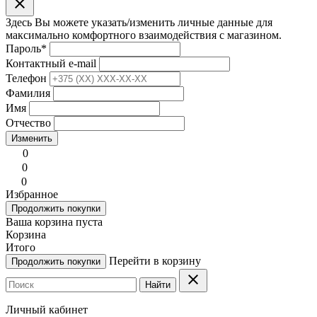
clear
Здесь Вы можете указать/изменить личные данные для
максимально комфортного взаимодействия с магазином.
Пароль
*
Контактный e-mail
Телефон
Фамилия
Имя
Отчество
Изменить
0
0
0
Избранное
Продолжить покупки
Ваша корзина пуста
Корзина
Итого
Перейти в корзину
Продолжить покупки
clear
Найти
Личный кабинет