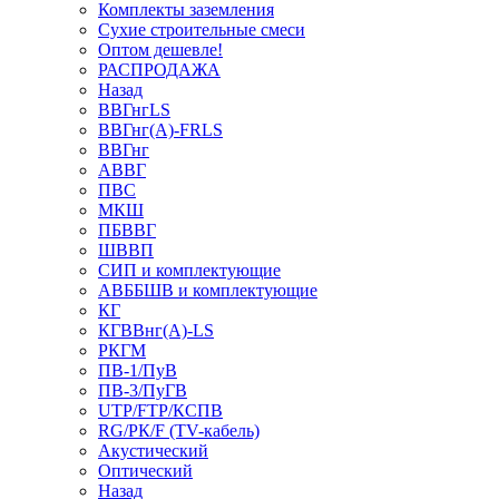
Комплекты заземления
Сухие строительные смеси
Оптом дешевле!
РАСПРОДАЖА
Назад
ВВГнгLS
ВВГнг(А)-FRLS
ВВГнг
АВВГ
ПВС
МКШ
ПБВВГ
ШВВП
СИП и комплектующие
АВББШВ и комплектующие
КГ
КГВВнг(А)-LS
РКГМ
ПВ-1/ПуВ
ПВ-3/ПуГВ
UTP/FTP/КСПВ
RG/РК/F (TV-кабель)
Акустический
Оптический
Назад