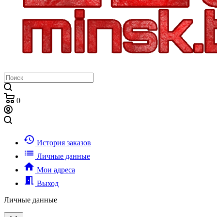
0
history
История заказов
list
Личные данные
home
Мои адреса
meeting_room
Выход
Личные данные