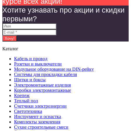
курсе всех акций!
Хотите узнавать про акции и скидки
первыми?
Каталог
Кабель и провод
Розетки и выключатели
Модульное оборудование на DIN-рейку
Системы для прокладки кабеля
Щитки и боксы
Электромонтажные изделия
Коробки электромонтажные
Крепеж
Теплый пол
Счетчики электроэнергии
Светотехника
Инструмент и оснастка
Комплекты заземления
Сухие строительные смеси