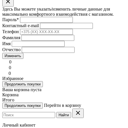
clear
Здесь Вы можете указать/изменить личные данные для
максимально комфортного взаимодействия с магазином.
Пароль
*
Контактный e-mail
Телефон
Фамилия
Имя
Отчество
Изменить
0
0
0
Избранное
Продолжить покупки
Ваша корзина пуста
Корзина
Итого
Перейти в корзину
Продолжить покупки
clear
Найти
Личный кабинет