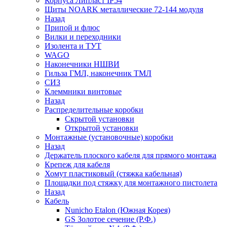
Корпуса Липласт IP54
Щиты NOARK металлические 72-144 модуля
Назад
Припой и флюс
Вилки и переходники
Изолента и ТУТ
WAGO
Наконечники НШВИ
Гильза ГМЛ, наконечник ТМЛ
СИЗ
Клеммники винтовые
Назад
Распределительные коробки
Скрытой установки
Открытой установки
Монтажные (установочные) коробки
Назад
Держатель плоского кабеля для прямого монтажа
Крепеж для кабеля
Хомут пластиковый (стяжка кабельная)
Площадки под стяжку для монтажного пистолета
Назад
Кабель
Nunicho Etalon (Южная Корея)
GS Золотое сечение (Р.Ф.)