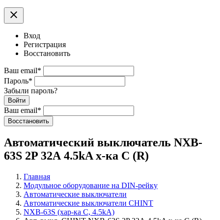
clear
Вход
Регистрация
Восстановить
Ваш email
*
Пароль
*
Забыли пароль?
Войти
Ваш email
*
Воcстановить
Автоматический выключатель NXB-
63S 2P 32А 4.5kA х-ка C (R)
Главная
Модульное оборудование на DIN-рейку
Автоматические выключатели
Автоматические выключатели CHINT
NXB-63S (хар-ка С, 4.5kA)