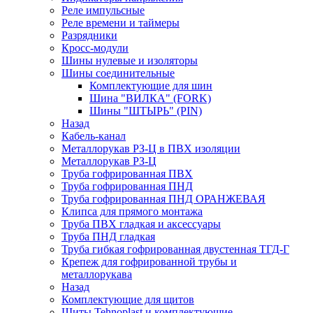
Реле импульсные
Реле времени и таймеры
Разрядники
Кросс-модули
Шины нулевые и изоляторы
Шины соединительные
Комплектующие для шин
Шина "ВИЛКА" (FORK)
Шины "ШТЫРЬ" (PIN)
Назад
Кабель-канал
Металлорукав РЗ-Ц в ПВХ изоляции
Металлорукав РЗ-Ц
Труба гофрированная ПВХ
Труба гофрированная ПНД
Труба гофрированная ПНД ОРАНЖЕВАЯ
Клипса для прямого монтажа
Труба ПВХ гладкая и аксессуары
Труба ПНД гладкая
Труба гибкая гофрированная двустенная ТГД-Г
Крепеж для гофрированной трубы и
металлорукава
Назад
Комплектующие для щитов
Щиты Tehnoplast и комплектующие