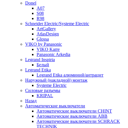
Donel
A07
S08
R98
Schneider Electric/Systeme Electric
ArtGallery
AtlasDesign
Glossa
VIKO by Panasonic
VIKO Karre
Panasonic Arkedia
Legrand Inspiria
Белый
Legrand Etika
Legrand Etika алюминий/антрацит
Наружный (накладной) монтаж
Systeme Electric
Силовые разъемы
KRIPAL
Назад
Автоматические выключатели
Автоматические выключатели CHINT
Автоматические выключатели ABB
Автоматические выключатели SCHRACK
TECHNIK