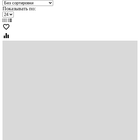
Показывать по:
favorite_border
equalizer