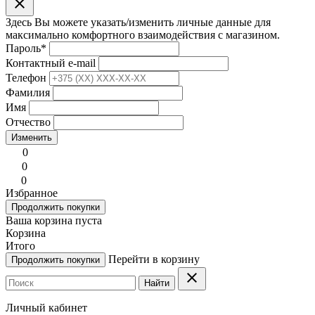
clear
Здесь Вы можете указать/изменить личные данные для
максимально комфортного взаимодействия с магазином.
Пароль
*
Контактный e-mail
Телефон
Фамилия
Имя
Отчество
Изменить
0
0
0
Избранное
Продолжить покупки
Ваша корзина пуста
Корзина
Итого
Перейти в корзину
Продолжить покупки
clear
Найти
Личный кабинет