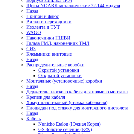
Корпуса Липласт IP54
Щиты NOARK металлические 72-144 модуля
Назад
Припой и флюс
Вилки и переходники
Изолента и ТУТ
WAGO
Наконечники НШВИ
Гильза ГМЛ, наконечник ТМЛ
СИЗ
Клеммники винтовые
Назад
Распределительные коробки
Скрытой установки
Открытой установки
Монтажные (установочные) коробки
Назад
Держатель плоского кабеля для прямого монтажа
Крепеж для кабеля
Хомут пластиковый (стяжка кабельная)
Площадки под стяжку для монтажного пистолета
Назад
Кабель
Nunicho Etalon (Южная Корея)
GS Золотое сечение (Р.Ф.)