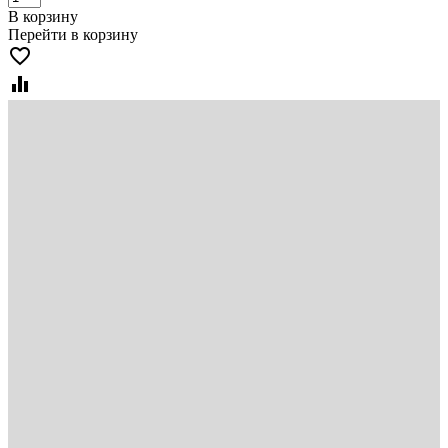
В корзину
Перейти в корзину
favorite_border
equalizer