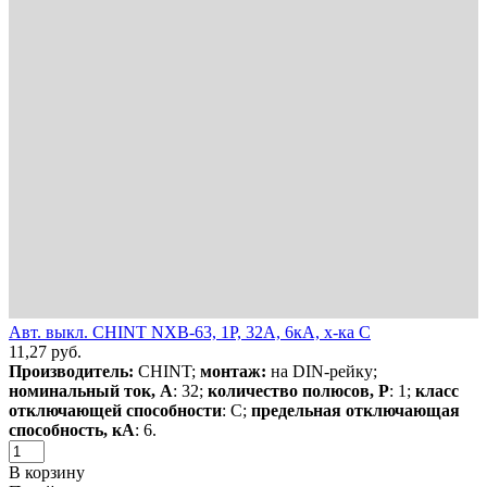
Авт. выкл. CHINT NXB-63, 1P, 32А, 6кА, х-ка C
11,27
руб.
Производитель:
CHINT;
монтаж:
на DIN-рейку;
номинальный ток, А
: 32;
количество полюсов, Р
: 1;
класс
отключающей способности
: С;
предельная отключающая
способность, кА
: 6.
В корзину