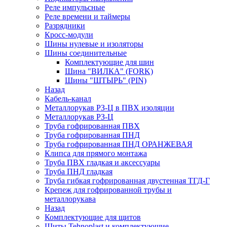
Реле импульсные
Реле времени и таймеры
Разрядники
Кросс-модули
Шины нулевые и изоляторы
Шины соединительные
Комплектующие для шин
Шина "ВИЛКА" (FORK)
Шины "ШТЫРЬ" (PIN)
Назад
Кабель-канал
Металлорукав РЗ-Ц в ПВХ изоляции
Металлорукав РЗ-Ц
Труба гофрированная ПВХ
Труба гофрированная ПНД
Труба гофрированная ПНД ОРАНЖЕВАЯ
Клипса для прямого монтажа
Труба ПВХ гладкая и аксессуары
Труба ПНД гладкая
Труба гибкая гофрированная двустенная ТГД-Г
Крепеж для гофрированной трубы и
металлорукава
Назад
Комплектующие для щитов
Щиты Tehnoplast и комплектующие