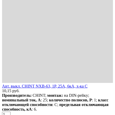
Авт. выкл. CHINT NXB-63, 1P, 25А, 6кА, х-ка C
10,15
руб.
Производитель:
CHINT;
монтаж:
на DIN-рейку;
номинальный ток, А
: 25;
количество полюсов, Р
: 1;
класс
отключающей способности
: С;
предельная отключающая
способность, кА
: 6.