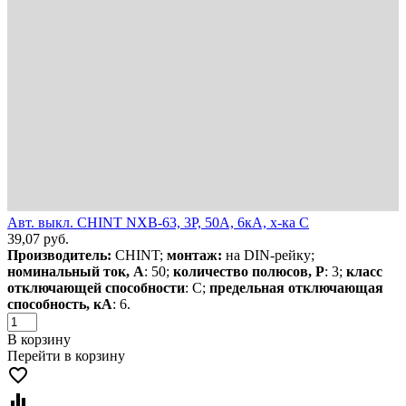
Авт. выкл. CHINT NXB-63, 3P, 50А, 6кА, х-ка C
39,07
руб.
Производитель:
CHINT;
монтаж:
на DIN-рейку;
номинальный ток, А
: 50;
количество полюсов, Р
: 3;
класс
отключающей способности
: С;
предельная отключающая
способность, кА
: 6.
В корзину
Перейти в корзину
favorite_border
equalizer