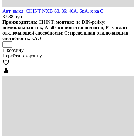
Авт. выкл. CHINT NXB-63, 3P, 40А, 6кА, х-ка C
37,88
руб.
Производитель:
CHINT;
монтаж:
на DIN-рейку;
номинальный ток, А
: 40;
количество полюсов, Р
: 3;
класс
отключающей способности
: С;
предельная отключающая
способность, кА
: 6.
В корзину
Перейти в корзину
favorite_border
equalizer