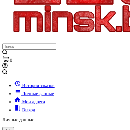
0
history
История заказов
list
Личные данные
home
Мои адреса
meeting_room
Выход
Личные данные