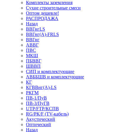
Комплекты заземления
Сухие строительные смеси
Оптом дешевле!
РАСПРОДАЖА
Назад
ВВГнгLS
ВВГнг(А)-FRLS
ВВГнг
АВВГ
ПВС
МКШ
ПБВВГ
ШВВП
СИП и комплектующие
АВББШВ и комплектующие
КГ
КГВВнг(А)-LS
РКГМ
ПВ-1/ПуВ
ПВ-3/ПуГВ
UTP/FTP/КСПВ
RG/РК/F (TV-кабель)
Акустический
Оптический
Назад