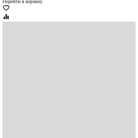
Перейти в корзину
favorite_border
equalizer