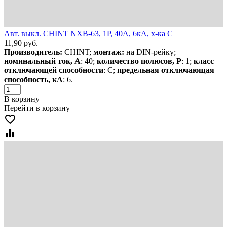
Авт. выкл. CHINT NXB-63, 1P, 40А, 6кА, х-ка C
11,90
руб.
Производитель:
CHINT;
монтаж:
на DIN-рейку;
номинальный ток, А
: 40;
количество полюсов, Р
: 1;
класс
отключающей способности
: С;
предельная отключающая
способность, кА
: 6.
В корзину
Перейти в корзину
favorite_border
equalizer