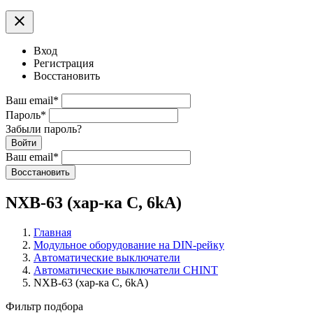
clear
Вход
Регистрация
Восстановить
Ваш email
*
Пароль
*
Забыли пароль?
Войти
Ваш email
*
Воcстановить
NXB-63 (хар-ка С, 6kA)
Главная
Модульное оборудование на DIN-рейку
Автоматические выключатели
Автоматические выключатели CHINT
NXB-63 (хар-ка С, 6kA)
Фильтр подбора