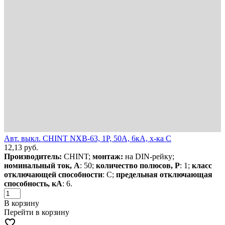
Авт. выкл. CHINT NXB-63, 1P, 50А, 6кА, х-ка C
12,13
руб.
Производитель:
CHINT;
монтаж:
на DIN-рейку;
номинальный ток, А
: 50;
количество полюсов, Р
: 1;
класс
отключающей способности
: С;
предельная отключающая
способность, кА
: 6.
В корзину
Перейти в корзину
favorite_border