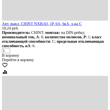
Авт. выкл. CHINT NXB-63, 1P, 6А, 6кА, х-ка C
10,24
руб.
Производитель:
CHINT;
монтаж:
на DIN-рейку;
номинальный ток, А
: 6;
количество полюсов, Р
: 1;
класс
отключающей способности
: С;
предельная отключающая
способность, кА
: 6.
В корзину
Перейти в корзину
favorite_border
equalizer