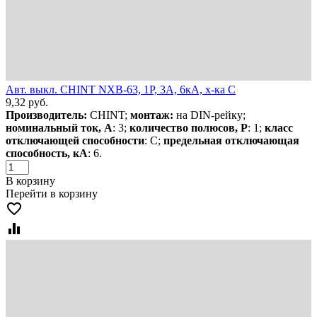
Авт. выкл. CHINT NXB-63, 1P, 3А, 6кА, х-ка C
9,32
руб.
Производитель:
CHINT;
монтаж:
на DIN-рейку;
номинальный ток, А
: 3;
количество полюсов, Р
: 1;
класс
отключающей способности
: С;
предельная отключающая
способность, кА
: 6.
В корзину
Перейти в корзину
favorite_border
equalizer