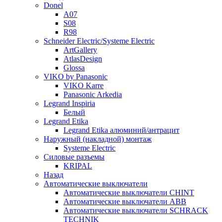
Donel
A07
S08
R98
Schneider Electric/Systeme Electric
ArtGallery
AtlasDesign
Glossa
VIKO by Panasonic
VIKO Karre
Panasonic Arkedia
Legrand Inspiria
Белый
Legrand Etika
Legrand Etika алюминий/антрацит
Наружный (накладной) монтаж
Systeme Electric
Силовые разъемы
KRIPAL
Назад
Автоматические выключатели
Автоматические выключатели CHINT
Автоматические выключатели ABB
Автоматические выключатели SCHRACK
TECHNIK