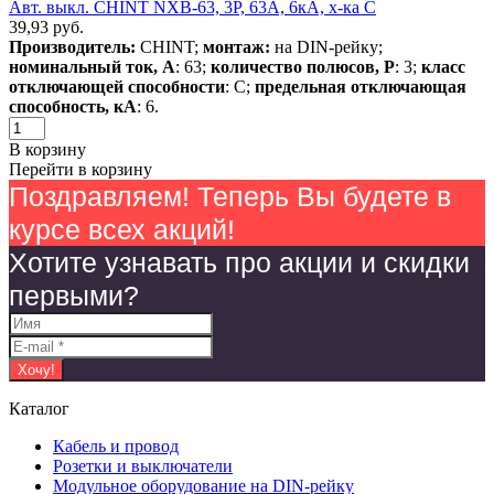
Авт. выкл. CHINT NXB-63, 3P, 63А, 6кА, х-ка C
39,93
руб.
Производитель:
CHINT;
монтаж:
на DIN-рейку;
номинальный ток, А
: 63;
количество полюсов, Р
: 3;
класс
отключающей способности
: С;
предельная отключающая
способность, кА
: 6.
В корзину
Перейти в корзину
Поздравляем! Теперь Вы будете в
курсе всех акций!
Хотите узнавать про акции и скидки
первыми?
Каталог
Кабель и провод
Розетки и выключатели
Модульное оборудование на DIN-рейку