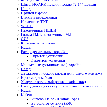
Корпуса Липласт IP54
Щиты NOARK металлические 72-144 модуля
Назад
Припой и флюс
Вилки и переходники
Изолента и ТУТ
WAGO
Наконечники НШВИ
Гильза ГМЛ, наконечник ТМЛ
СИЗ
Клеммники винтовые
Назад
Распределительные коробки
Скрытой установки
Открытой установки
Монтажные (установочные) коробки
Назад
Держатель плоского кабеля для прямого монтажа
Крепеж для кабеля
Хомут пластиковый (стяжка кабельная)
Площадки под стяжку для монтажного пистолета
Назад
Кабель
Nunicho Etalon (Южная Корея)
GS Золотое сечение (Р.Ф.)