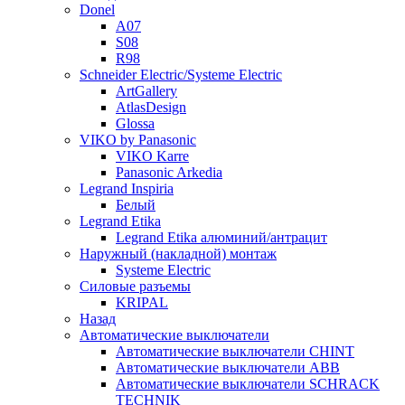
Donel
A07
S08
R98
Schneider Electric/Systeme Electric
ArtGallery
AtlasDesign
Glossa
VIKO by Panasonic
VIKO Karre
Panasonic Arkedia
Legrand Inspiria
Белый
Legrand Etika
Legrand Etika алюминий/антрацит
Наружный (накладной) монтаж
Systeme Electric
Силовые разъемы
KRIPAL
Назад
Автоматические выключатели
Автоматические выключатели CHINT
Автоматические выключатели ABB
Автоматические выключатели SCHRACK
TECHNIK