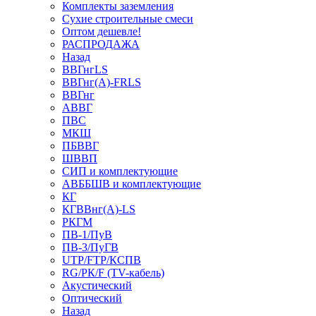
Комплекты заземления
Сухие строительные смеси
Оптом дешевле!
РАСПРОДАЖА
Назад
ВВГнгLS
ВВГнг(А)-FRLS
ВВГнг
АВВГ
ПВС
МКШ
ПБВВГ
ШВВП
СИП и комплектующие
АВББШВ и комплектующие
КГ
КГВВнг(А)-LS
РКГМ
ПВ-1/ПуВ
ПВ-3/ПуГВ
UTP/FTP/КСПВ
RG/РК/F (TV-кабель)
Акустический
Оптический
Назад