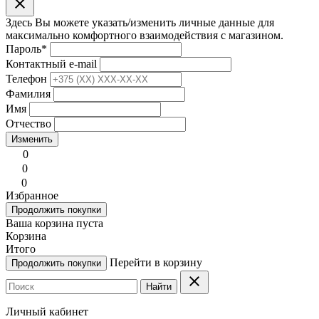
clear
Здесь Вы можете указать/изменить личные данные для
максимально комфортного взаимодействия с магазином.
Пароль
*
Контактный e-mail
Телефон
Фамилия
Имя
Отчество
Изменить
0
0
0
Избранное
Продолжить покупки
Ваша корзина пуста
Корзина
Итого
Перейти в корзину
Продолжить покупки
clear
Найти
Личный кабинет