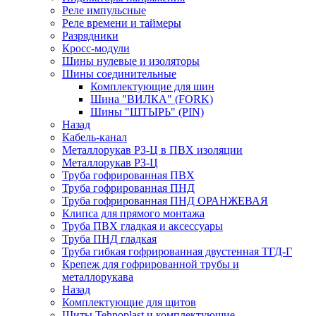
Реле импульсные
Реле времени и таймеры
Разрядники
Кросс-модули
Шины нулевые и изоляторы
Шины соединительные
Комплектующие для шин
Шина "ВИЛКА" (FORK)
Шины "ШТЫРЬ" (PIN)
Назад
Кабель-канал
Металлорукав РЗ-Ц в ПВХ изоляции
Металлорукав РЗ-Ц
Труба гофрированная ПВХ
Труба гофрированная ПНД
Труба гофрированная ПНД ОРАНЖЕВАЯ
Клипса для прямого монтажа
Труба ПВХ гладкая и аксессуары
Труба ПНД гладкая
Труба гибкая гофрированная двустенная ТГД-Г
Крепеж для гофрированной трубы и
металлорукава
Назад
Комплектующие для щитов
Щиты Tehnoplast и комплектующие