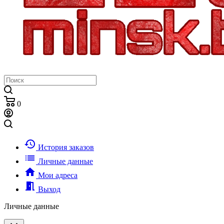
0
history
История заказов
list
Личные данные
home
Мои адреса
meeting_room
Выход
Личные данные