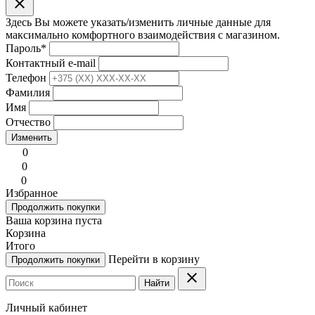
clear
Здесь Вы можете указать/изменить личные данные для
максимально комфортного взаимодействия с магазином.
Пароль
*
Контактный e-mail
Телефон
Фамилия
Имя
Отчество
Изменить
0
0
0
Избранное
Продолжить покупки
Ваша корзина пуста
Корзина
Итого
Перейти в корзину
Продолжить покупки
clear
Найти
Личный кабинет