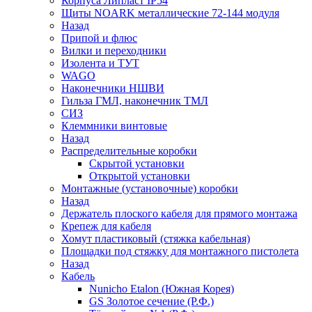
Корпуса Липласт IP54
Щиты NOARK металлические 72-144 модуля
Назад
Припой и флюс
Вилки и переходники
Изолента и ТУТ
WAGO
Наконечники НШВИ
Гильза ГМЛ, наконечник ТМЛ
СИЗ
Клеммники винтовые
Назад
Распределительные коробки
Скрытой установки
Открытой установки
Монтажные (установочные) коробки
Назад
Держатель плоского кабеля для прямого монтажа
Крепеж для кабеля
Хомут пластиковый (стяжка кабельная)
Площадки под стяжку для монтажного пистолета
Назад
Кабель
Nunicho Etalon (Южная Корея)
GS Золотое сечение (Р.Ф.)