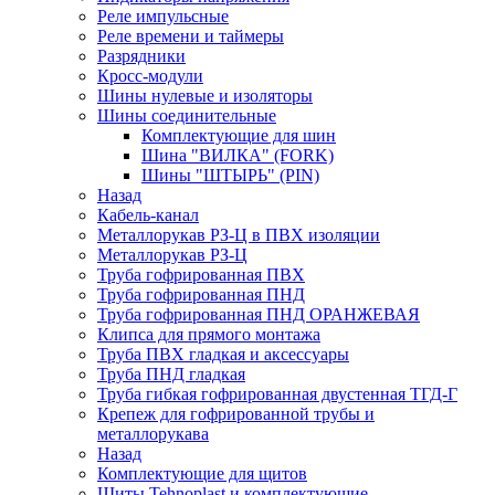
Реле импульсные
Реле времени и таймеры
Разрядники
Кросс-модули
Шины нулевые и изоляторы
Шины соединительные
Комплектующие для шин
Шина "ВИЛКА" (FORK)
Шины "ШТЫРЬ" (PIN)
Назад
Кабель-канал
Металлорукав РЗ-Ц в ПВХ изоляции
Металлорукав РЗ-Ц
Труба гофрированная ПВХ
Труба гофрированная ПНД
Труба гофрированная ПНД ОРАНЖЕВАЯ
Клипса для прямого монтажа
Труба ПВХ гладкая и аксессуары
Труба ПНД гладкая
Труба гибкая гофрированная двустенная ТГД-Г
Крепеж для гофрированной трубы и
металлорукава
Назад
Комплектующие для щитов
Щиты Tehnoplast и комплектующие