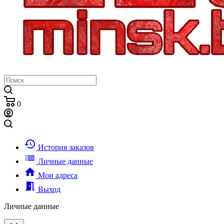
0
history
История заказов
list
Личные данные
home
Мои адреса
meeting_room
Выход
Личные данные