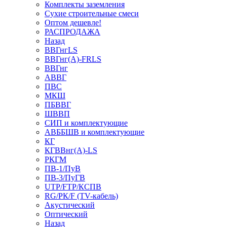
Комплекты заземления
Сухие строительные смеси
Оптом дешевле!
РАСПРОДАЖА
Назад
ВВГнгLS
ВВГнг(А)-FRLS
ВВГнг
АВВГ
ПВС
МКШ
ПБВВГ
ШВВП
СИП и комплектующие
АВББШВ и комплектующие
КГ
КГВВнг(А)-LS
РКГМ
ПВ-1/ПуВ
ПВ-3/ПуГВ
UTP/FTP/КСПВ
RG/РК/F (TV-кабель)
Акустический
Оптический
Назад