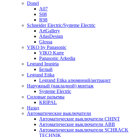
Donel
A07
S08
R98
Schneider Electric/Systeme Electric
ArtGallery
AtlasDesign
Glossa
VIKO by Panasonic
VIKO Karre
Panasonic Arkedia
Legrand Inspiria
Белый
Legrand Etika
Legrand Etika алюминий/антрацит
Наружный (накладной) монтаж
Systeme Electric
Силовые разъемы
KRIPAL
Назад
Автоматические выключатели
Автоматические выключатели CHINT
Автоматические выключатели ABB
Автоматические выключатели SCHRACK
TECHNIK