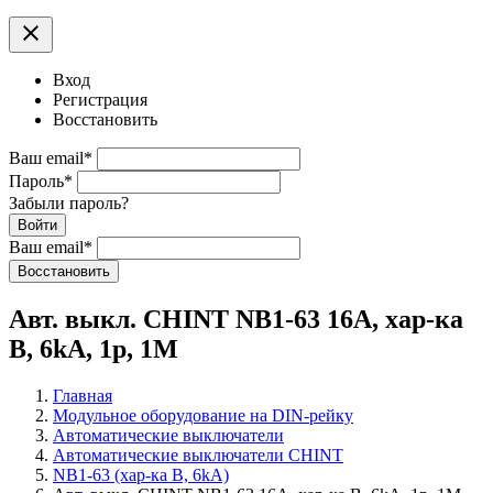
clear
Вход
Регистрация
Восстановить
Ваш email
*
Пароль
*
Забыли пароль?
Войти
Ваш email
*
Воcстановить
Авт. выкл. CHINT NB1-63 16А, хар-ка
B, 6kA, 1p, 1M
Главная
Модульное оборудование на DIN-рейку
Автоматические выключатели
Автоматические выключатели CHINT
NB1-63 (хар-ка B, 6kA)