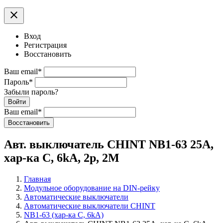
clear
Вход
Регистрация
Восстановить
Ваш email
*
Пароль
*
Забыли пароль?
Войти
Ваш email
*
Воcстановить
Авт. выключатель CHINT NB1-63 25А,
хар-ка С, 6kA, 2p, 2M
Главная
Модульное оборудование на DIN-рейку
Автоматические выключатели
Автоматические выключатели CHINT
NB1-63 (хар-ка С, 6kA)