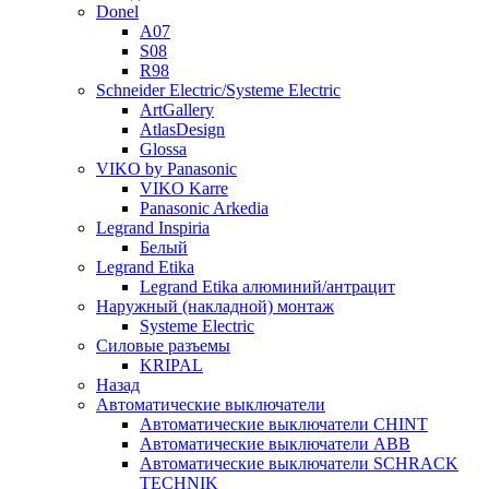
Donel
A07
S08
R98
Schneider Electric/Systeme Electric
ArtGallery
AtlasDesign
Glossa
VIKO by Panasonic
VIKO Karre
Panasonic Arkedia
Legrand Inspiria
Белый
Legrand Etika
Legrand Etika алюминий/антрацит
Наружный (накладной) монтаж
Systeme Electric
Силовые разъемы
KRIPAL
Назад
Автоматические выключатели
Автоматические выключатели CHINT
Автоматические выключатели ABB
Автоматические выключатели SCHRACK
TECHNIK