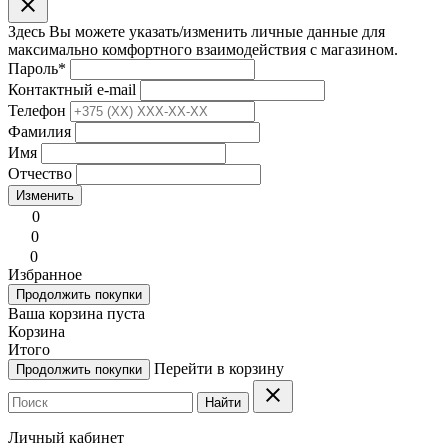
clear
Здесь Вы можете указать/изменить личные данные для
максимально комфортного взаимодействия с магазином.
Пароль
*
Контактный e-mail
Телефон
Фамилия
Имя
Отчество
Изменить
0
0
0
Избранное
Продолжить покупки
Ваша корзина пуста
Корзина
Итого
Перейти в корзину
Продолжить покупки
clear
Найти
Личный кабинет