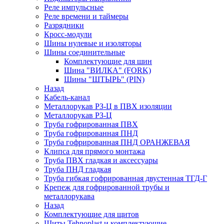
Реле импульсные
Реле времени и таймеры
Разрядники
Кросс-модули
Шины нулевые и изоляторы
Шины соединительные
Комплектующие для шин
Шина "ВИЛКА" (FORK)
Шины "ШТЫРЬ" (PIN)
Назад
Кабель-канал
Металлорукав РЗ-Ц в ПВХ изоляции
Металлорукав РЗ-Ц
Труба гофрированная ПВХ
Труба гофрированная ПНД
Труба гофрированная ПНД ОРАНЖЕВАЯ
Клипса для прямого монтажа
Труба ПВХ гладкая и аксессуары
Труба ПНД гладкая
Труба гибкая гофрированная двустенная ТГД-Г
Крепеж для гофрированной трубы и
металлорукава
Назад
Комплектующие для щитов
Щиты Tehnoplast и комплектующие