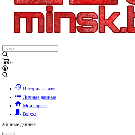
0
history
История заказов
list
Личные данные
home
Мои адреса
meeting_room
Выход
Личные данные