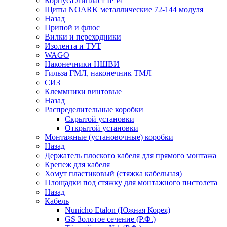
Корпуса Липласт IP54
Щиты NOARK металлические 72-144 модуля
Назад
Припой и флюс
Вилки и переходники
Изолента и ТУТ
WAGO
Наконечники НШВИ
Гильза ГМЛ, наконечник ТМЛ
СИЗ
Клеммники винтовые
Назад
Распределительные коробки
Скрытой установки
Открытой установки
Монтажные (установочные) коробки
Назад
Держатель плоского кабеля для прямого монтажа
Крепеж для кабеля
Хомут пластиковый (стяжка кабельная)
Площадки под стяжку для монтажного пистолета
Назад
Кабель
Nunicho Etalon (Южная Корея)
GS Золотое сечение (Р.Ф.)