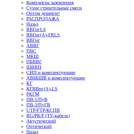
Комплекты заземления
Сухие строительные смеси
Оптом дешевле!
РАСПРОДАЖА
Назад
ВВГнгLS
ВВГнг(А)-FRLS
ВВГнг
АВВГ
ПВС
МКШ
ПБВВГ
ШВВП
СИП и комплектующие
АВББШВ и комплектующие
КГ
КГВВнг(А)-LS
РКГМ
ПВ-1/ПуВ
ПВ-3/ПуГВ
UTP/FTP/КСПВ
RG/РК/F (TV-кабель)
Акустический
Оптический
Назад