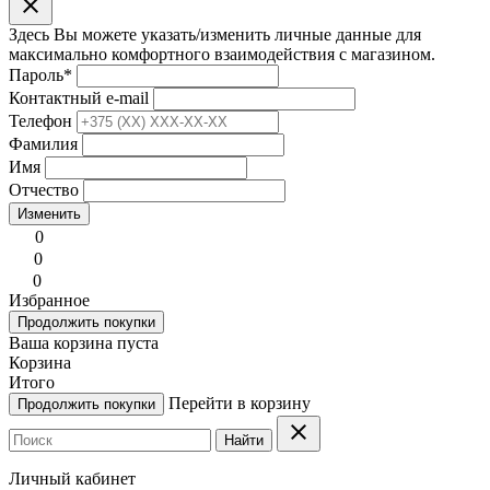
clear
Здесь Вы можете указать/изменить личные данные для
максимально комфортного взаимодействия с магазином.
Пароль
*
Контактный e-mail
Телефон
Фамилия
Имя
Отчество
Изменить
0
0
0
Избранное
Продолжить покупки
Ваша корзина пуста
Корзина
Итого
Перейти в корзину
Продолжить покупки
clear
Найти
Личный кабинет