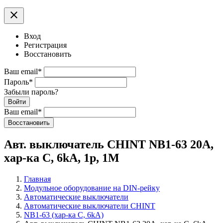
clear
Вход
Регистрация
Восстановить
Ваш email
*
Пароль
*
Забыли пароль?
Войти
Ваш email
*
Воcстановить
Авт. выключатель CHINT NB1-63 20А,
хар-ка С, 6kA, 1p, 1M
Главная
Модульное оборудование на DIN-рейку
Автоматические выключатели
Автоматические выключатели CHINT
NB1-63 (хар-ка С, 6kA)