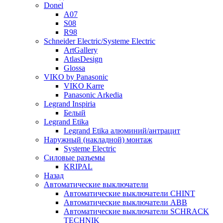
Donel
A07
S08
R98
Schneider Electric/Systeme Electric
ArtGallery
AtlasDesign
Glossa
VIKO by Panasonic
VIKO Karre
Panasonic Arkedia
Legrand Inspiria
Белый
Legrand Etika
Legrand Etika алюминий/антрацит
Наружный (накладной) монтаж
Systeme Electric
Силовые разъемы
KRIPAL
Назад
Автоматические выключатели
Автоматические выключатели CHINT
Автоматические выключатели ABB
Автоматические выключатели SCHRACK
TECHNIK