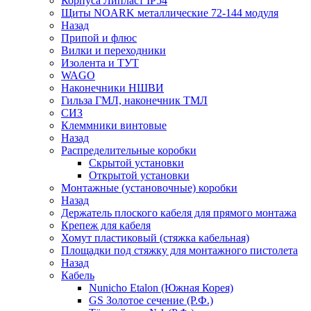
Корпуса Липласт IP54
Щиты NOARK металлические 72-144 модуля
Назад
Припой и флюс
Вилки и переходники
Изолента и ТУТ
WAGO
Наконечники НШВИ
Гильза ГМЛ, наконечник ТМЛ
СИЗ
Клеммники винтовые
Назад
Распределительные коробки
Скрытой установки
Открытой установки
Монтажные (установочные) коробки
Назад
Держатель плоского кабеля для прямого монтажа
Крепеж для кабеля
Хомут пластиковый (стяжка кабельная)
Площадки под стяжку для монтажного пистолета
Назад
Кабель
Nunicho Etalon (Южная Корея)
GS Золотое сечение (Р.Ф.)