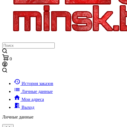
0
history
История заказов
list
Личные данные
home
Мои адреса
meeting_room
Выход
Личные данные