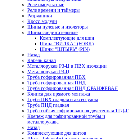
Реле импульсные
Реле времени и таймеры
Разрядники
Кросс-модули
Шины нулевые и изоляторы
Шины соединительные
Комплектующие для шин
Шина "ВИЛКА" (FORK)
Шины "ШТЫРЬ" (PIN)
Назад
Кабель-канал
Металлорукав РЗ-Ц в ПВХ изоляции
Металлорукав РЗ-Ц
Труба гофрированная ПВХ
Труба гофрированная ПНД
Труба гофрированная ПНД ОРАНЖЕВАЯ
Клипса для прямого монтажа
Труба ПВХ гладкая и аксессуары
Труба ПНД гладкая
Труба гибкая гофрированная двустенная ТГД-Г
Крепеж для гофрированной трубы и
металлорукава
Назад
Комплектующие для щитов
Щиты Tehnoplast и комплектующие