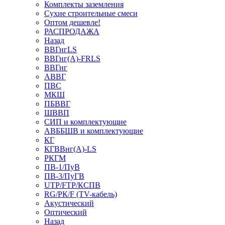
Комплекты заземления
Сухие строительные смеси
Оптом дешевле!
РАСПРОДАЖА
Назад
ВВГнгLS
ВВГнг(А)-FRLS
ВВГнг
АВВГ
ПВС
МКШ
ПБВВГ
ШВВП
СИП и комплектующие
АВББШВ и комплектующие
КГ
КГВВнг(А)-LS
РКГМ
ПВ-1/ПуВ
ПВ-3/ПуГВ
UTP/FTP/КСПВ
RG/РК/F (TV-кабель)
Акустический
Оптический
Назад