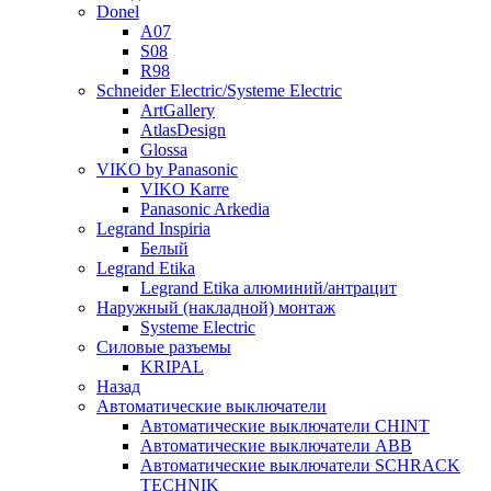
Donel
A07
S08
R98
Schneider Electric/Systeme Electric
ArtGallery
AtlasDesign
Glossa
VIKO by Panasonic
VIKO Karre
Panasonic Arkedia
Legrand Inspiria
Белый
Legrand Etika
Legrand Etika алюминий/антрацит
Наружный (накладной) монтаж
Systeme Electric
Силовые разъемы
KRIPAL
Назад
Автоматические выключатели
Автоматические выключатели CHINT
Автоматические выключатели ABB
Автоматические выключатели SCHRACK
TECHNIK