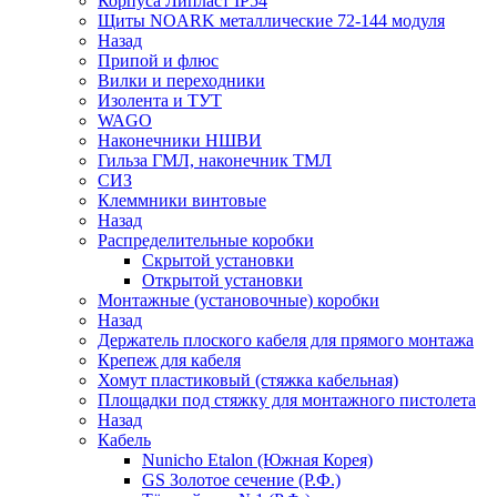
Корпуса Липласт IP54
Щиты NOARK металлические 72-144 модуля
Назад
Припой и флюс
Вилки и переходники
Изолента и ТУТ
WAGO
Наконечники НШВИ
Гильза ГМЛ, наконечник ТМЛ
СИЗ
Клеммники винтовые
Назад
Распределительные коробки
Скрытой установки
Открытой установки
Монтажные (установочные) коробки
Назад
Держатель плоского кабеля для прямого монтажа
Крепеж для кабеля
Хомут пластиковый (стяжка кабельная)
Площадки под стяжку для монтажного пистолета
Назад
Кабель
Nunicho Etalon (Южная Корея)
GS Золотое сечение (Р.Ф.)