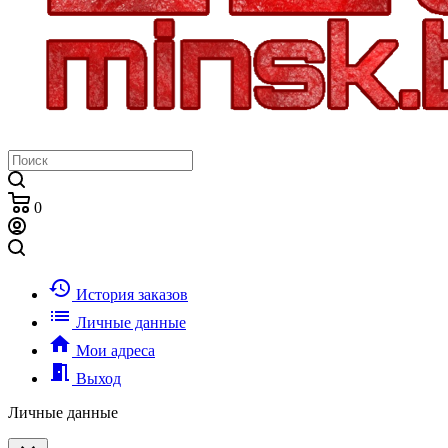
0
history
История заказов
list
Личные данные
home
Мои адреса
meeting_room
Выход
Личные данные