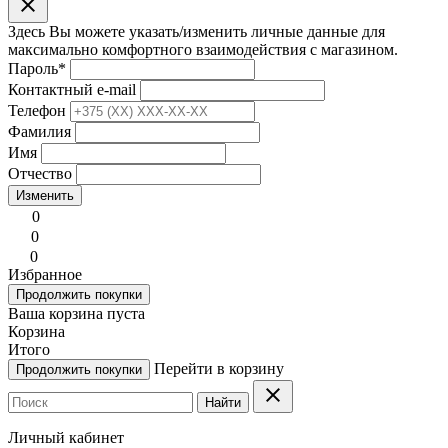
clear
Здесь Вы можете указать/изменить личные данные для
максимально комфортного взаимодействия с магазином.
Пароль
*
Контактный e-mail
Телефон
Фамилия
Имя
Отчество
Изменить
0
0
0
Избранное
Продолжить покупки
Ваша корзина пуста
Корзина
Итого
Перейти в корзину
Продолжить покупки
clear
Найти
Личный кабинет