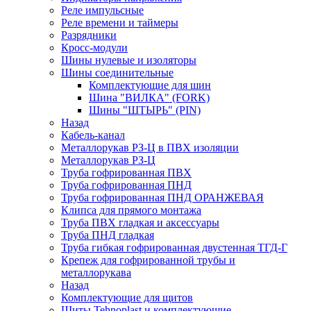
Реле импульсные
Реле времени и таймеры
Разрядники
Кросс-модули
Шины нулевые и изоляторы
Шины соединительные
Комплектующие для шин
Шина "ВИЛКА" (FORK)
Шины "ШТЫРЬ" (PIN)
Назад
Кабель-канал
Металлорукав РЗ-Ц в ПВХ изоляции
Металлорукав РЗ-Ц
Труба гофрированная ПВХ
Труба гофрированная ПНД
Труба гофрированная ПНД ОРАНЖЕВАЯ
Клипса для прямого монтажа
Труба ПВХ гладкая и аксессуары
Труба ПНД гладкая
Труба гибкая гофрированная двустенная ТГД-Г
Крепеж для гофрированной трубы и
металлорукава
Назад
Комплектующие для щитов
Щиты Tehnoplast и комплектующие