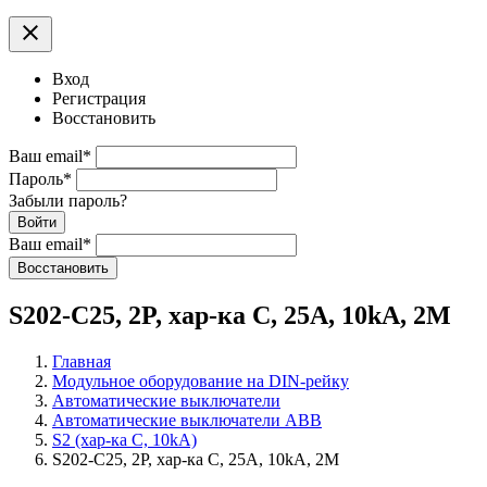
clear
Вход
Регистрация
Восстановить
Ваш email
*
Пароль
*
Забыли пароль?
Войти
Ваш email
*
Воcстановить
S202-С25, 2P, хар-ка C, 25A, 10kA, 2M
Главная
Модульное оборудование на DIN-рейку
Автоматические выключатели
Автоматические выключатели ABB
S2 (хар-ка C, 10kA)
S202-С25, 2P, хар-ка C, 25A, 10kA, 2M