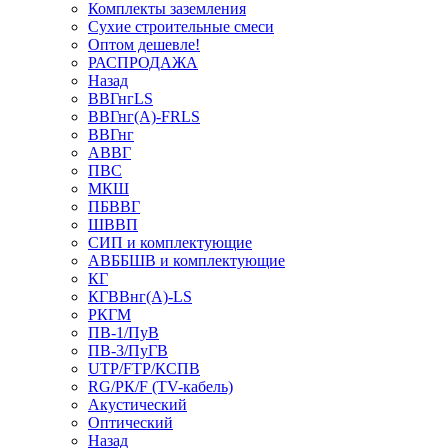
Комплекты заземления
Сухие строительные смеси
Оптом дешевле!
РАСПРОДАЖА
Назад
ВВГнгLS
ВВГнг(А)-FRLS
ВВГнг
АВВГ
ПВС
МКШ
ПБВВГ
ШВВП
СИП и комплектующие
АВББШВ и комплектующие
КГ
КГВВнг(А)-LS
РКГМ
ПВ-1/ПуВ
ПВ-3/ПуГВ
UTP/FTP/КСПВ
RG/РК/F (TV-кабель)
Акустический
Оптический
Назад