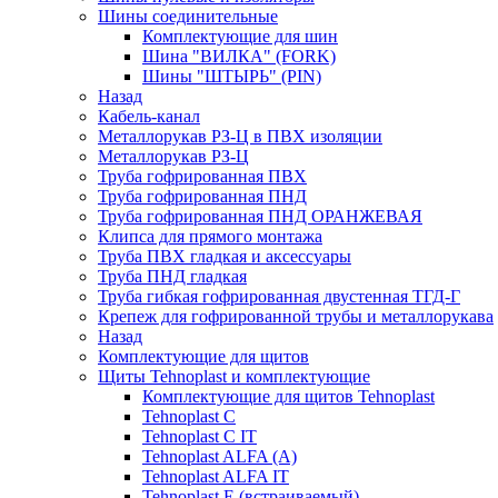
Шины соединительные
Комплектующие для шин
Шина "ВИЛКА" (FORK)
Шины "ШТЫРЬ" (PIN)
Назад
Кабель-канал
Металлорукав РЗ-Ц в ПВХ изоляции
Металлорукав РЗ-Ц
Труба гофрированная ПВХ
Труба гофрированная ПНД
Труба гофрированная ПНД ОРАНЖЕВАЯ
Клипса для прямого монтажа
Труба ПВХ гладкая и аксессуары
Труба ПНД гладкая
Труба гибкая гофрированная двустенная ТГД-Г
Крепеж для гофрированной трубы и металлорукава
Назад
Комплектующие для щитов
Щиты Tehnoplast и комплектующие
Комплектующие для щитов Tehnoplast
Tehnoplast C
Tehnoplast C IT
Tehnoplast ALFA (А)
Tehnoplast ALFA IT
Tehnoplast E (встраиваемый)