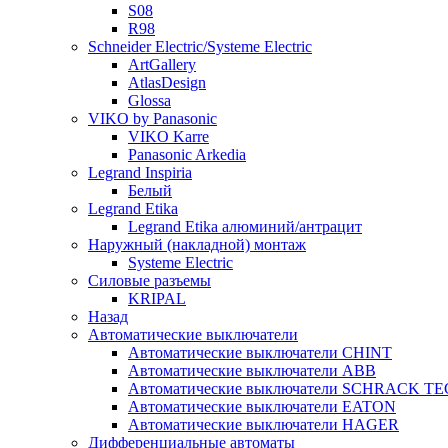
S08
R98
Schneider Electric/Systeme Electric
ArtGallery
AtlasDesign
Glossa
VIKO by Panasonic
VIKO Karre
Panasonic Arkedia
Legrand Inspiria
Белый
Legrand Etika
Legrand Etika алюминий/антрацит
Наружный (накладной) монтаж
Systeme Electric
Силовые разъемы
KRIPAL
Назад
Автоматические выключатели
Автоматические выключатели CHINT
Автоматические выключатели ABB
Автоматические выключатели SCHRACK T
Автоматические выключатели EATON
Автоматические выключатели HAGER
Дифференциальные автоматы