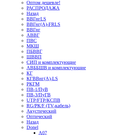
Оптом дешевле!
РАСПРОДАЖА
Назад
ВВГнгLS
ВВГнг(А)-FRLS
ВВГнг
АВВГ
ПВС
МКШ
ПБВВГ
ШВВП
СИП и комплектующие
АВББШВ и комплектующие
КГ
КГВВнг(А)-LS
РКГМ
ПВ-1/ПуВ
ПВ-3/ПуГВ
UTP/FTP/КСПВ
RG/РК/F (TV-кабель)
Акустический
Оптический
Назад
Donel
A07