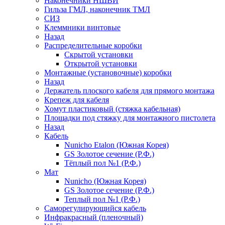
Наконечники НШВИ
Гильза ГМЛ, наконечник ТМЛ
СИЗ
Клеммники винтовые
Назад
Распределительные коробки
Скрытой установки
Открытой установки
Монтажные (установочные) коробки
Назад
Держатель плоского кабеля для прямого монтажа
Крепеж для кабеля
Хомут пластиковый (стяжка кабельная)
Площадки под стяжку для монтажного пистолета
Назад
Кабель
Nunicho Etalon (Южная Корея)
GS Золотое сечение (Р.Ф.)
Тёплый пол №1 (Р.Ф.)
Мат
Nunicho (Южная Корея)
GS Золотое сечение (Р.Ф.)
Теплый пол №1 (Р.Ф.)
Саморегулирующийся кабель
Инфракрасный (пленочный)