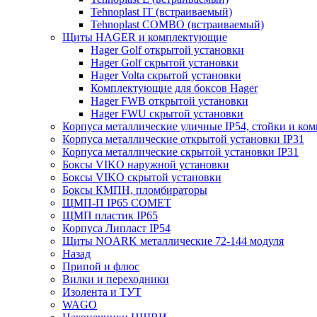
Tehnoplast IT (встраиваемый)
Tehnoplast COMBO (встраиваемый)
Щиты HAGER и комплектующие
Hager Golf открытой установки
Hager Golf скрытой установки
Hager Volta скрытой установки
Комплектующие для боксов Hager
Hager FWB открытой установки
Hager FWU скрытой установки
Корпуса металлические уличные IP54, стойки и к
Корпуса металлические открытой установки IP31
Корпуса металлические скрытой установки IP31
Боксы VIKO наружной установки
Боксы VIKO скрытой установки
Боксы КМПН, пломбираторы
ЩМП-П IP65 COMET
ЩМП пластик IP65
Корпуса Липласт IP54
Щиты NOARK металлические 72-144 модуля
Назад
Припой и флюс
Вилки и переходники
Изолента и ТУТ
WAGO