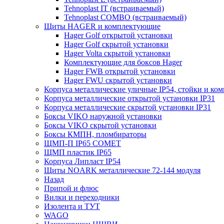
Tehnoplast IT (встраиваемый)
Tehnoplast COMBO (встраиваемый)
Щиты HAGER и комплектующие
Hager Golf открытой установки
Hager Golf скрытой установки
Hager Volta скрытой установки
Комплектующие для боксов Hager
Hager FWB открытой установки
Hager FWU скрытой установки
Корпуса металлические уличные IP54, стойки и к
Корпуса металлические открытой установки IP31
Корпуса металлические скрытой установки IP31
Боксы VIKO наружной установки
Боксы VIKO скрытой установки
Боксы КМПН, пломбираторы
ЩМП-П IP65 COMET
ЩМП пластик IP65
Корпуса Липласт IP54
Щиты NOARK металлические 72-144 модуля
Назад
Припой и флюс
Вилки и переходники
Изолента и ТУТ
WAGO