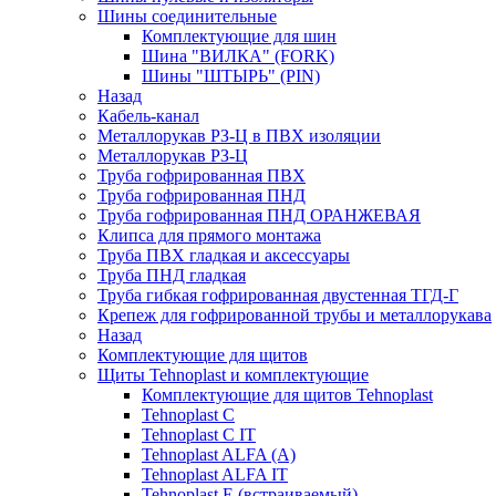
Шины соединительные
Комплектующие для шин
Шина "ВИЛКА" (FORK)
Шины "ШТЫРЬ" (PIN)
Назад
Кабель-канал
Металлорукав РЗ-Ц в ПВХ изоляции
Металлорукав РЗ-Ц
Труба гофрированная ПВХ
Труба гофрированная ПНД
Труба гофрированная ПНД ОРАНЖЕВАЯ
Клипса для прямого монтажа
Труба ПВХ гладкая и аксессуары
Труба ПНД гладкая
Труба гибкая гофрированная двустенная ТГД-Г
Крепеж для гофрированной трубы и металлорукава
Назад
Комплектующие для щитов
Щиты Tehnoplast и комплектующие
Комплектующие для щитов Tehnoplast
Tehnoplast C
Tehnoplast C IT
Tehnoplast ALFA (А)
Tehnoplast ALFA IT
Tehnoplast E (встраиваемый)