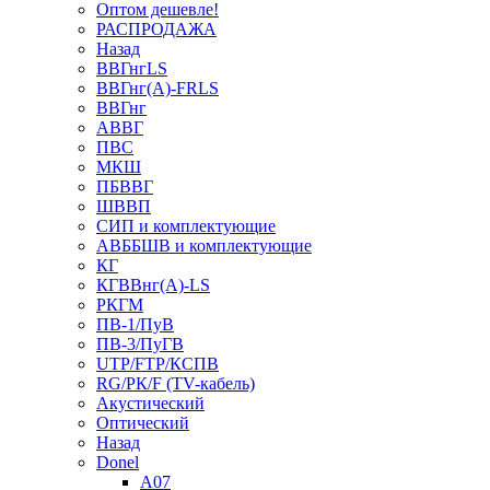
Оптом дешевле!
РАСПРОДАЖА
Назад
ВВГнгLS
ВВГнг(А)-FRLS
ВВГнг
АВВГ
ПВС
МКШ
ПБВВГ
ШВВП
СИП и комплектующие
АВББШВ и комплектующие
КГ
КГВВнг(А)-LS
РКГМ
ПВ-1/ПуВ
ПВ-3/ПуГВ
UTP/FTP/КСПВ
RG/РК/F (TV-кабель)
Акустический
Оптический
Назад
Donel
A07