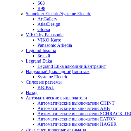
S08
R98
Schneider Electric/Systeme Electric
ArtGallery
AtlasDesign
Glossa
VIKO by Panasonic
VIKO Karre
Panasonic Arkedia
Legrand Inspiria
Белый
Legrand Etika
Legrand Etika алюминий/антрацит
Наружный (накладной) монтаж
Systeme Electric
Силовые разъемы
KRIPAL
Назад
Автоматические выключатели
Автоматические выключатели CHINT
Автоматические выключатели ABB
Автоматические выключатели SCHRACK T
Автоматические выключатели EATON
Автоматические выключатели HAGER
Дифференциальные автоматы