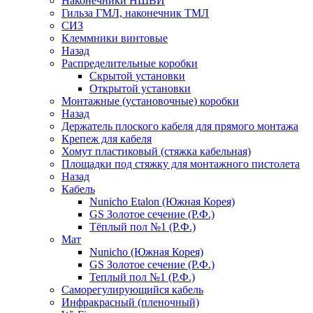
Наконечники НШВИ
Гильза ГМЛ, наконечник ТМЛ
СИЗ
Клеммники винтовые
Назад
Распределительные коробки
Скрытой установки
Открытой установки
Монтажные (установочные) коробки
Назад
Держатель плоского кабеля для прямого монтажа
Крепеж для кабеля
Хомут пластиковый (стяжка кабельная)
Площадки под стяжку для монтажного пистолета
Назад
Кабель
Nunicho Etalon (Южная Корея)
GS Золотое сечение (Р.Ф.)
Тёплый пол №1 (Р.Ф.)
Мат
Nunicho (Южная Корея)
GS Золотое сечение (Р.Ф.)
Теплый пол №1 (Р.Ф.)
Саморегулирующийся кабель
Инфракрасный (пленочный)