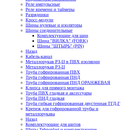
Реле импульсные
Реле времени и таймеры
Разрядники
Кросс-модули
Шины нулевые и изоляторы
Шины соединительные
Комплектующие для шин
Шина "ВИЛКА" (FORK)
Шины "ШТЫРЬ" (PIN)
Назад
Кабель-канал
Металлорукав РЗ-Ц в ПВХ изоляции
Металлорукав РЗ-Ц
Труба гофрированная ПВХ
Труба гофрированная ПНД
Труба гофрированная ПНД ОРАНЖЕВАЯ
Клипса для прямого монтажа
Труба ПВХ гладкая и аксессуары
Труба ПНД гладкая
Труба гибкая гофрированная двустенная ТГД-Г
Крепеж для гофрированной трубы и
металлорукава
Назад
Комплектующие для щитов
Щиты Tehnoplast и комплектующие