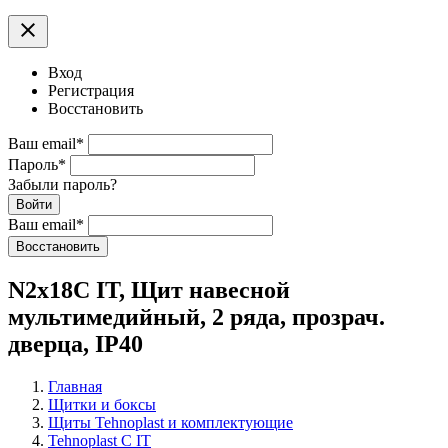
clear
Вход
Регистрация
Восстановить
Ваш email
*
Пароль
*
Забыли пароль?
Войти
Ваш email
*
Воcстановить
N2x18C IT, Щит навесной
мультимедийный, 2 ряда, прозрач.
дверца, IP40
Главная
Щитки и боксы
Щиты Tehnoplast и комплектующие
Tehnoplast C IT