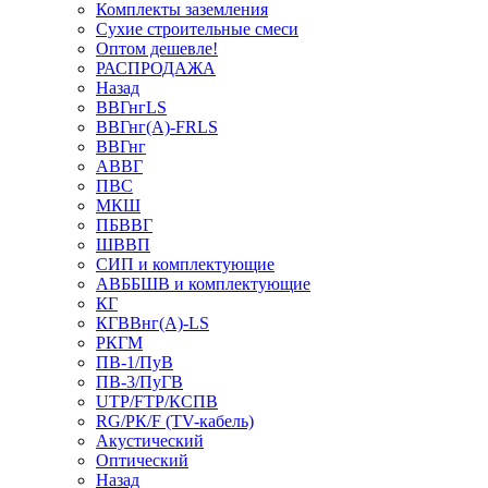
Комплекты заземления
Сухие строительные смеси
Оптом дешевле!
РАСПРОДАЖА
Назад
ВВГнгLS
ВВГнг(А)-FRLS
ВВГнг
АВВГ
ПВС
МКШ
ПБВВГ
ШВВП
СИП и комплектующие
АВББШВ и комплектующие
КГ
КГВВнг(А)-LS
РКГМ
ПВ-1/ПуВ
ПВ-3/ПуГВ
UTP/FTP/КСПВ
RG/РК/F (TV-кабель)
Акустический
Оптический
Назад