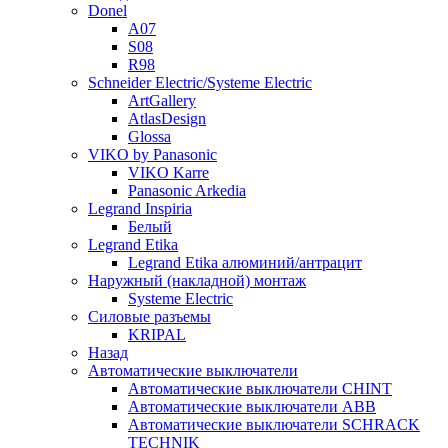
Donel
A07
S08
R98
Schneider Electric/Systeme Electric
ArtGallery
AtlasDesign
Glossa
VIKO by Panasonic
VIKO Karre
Panasonic Arkedia
Legrand Inspiria
Белый
Legrand Etika
Legrand Etika алюминий/антрацит
Наружный (накладной) монтаж
Systeme Electric
Силовые разъемы
KRIPAL
Назад
Автоматические выключатели
Автоматические выключатели CHINT
Автоматические выключатели ABB
Автоматические выключатели SCHRACK
TECHNIK