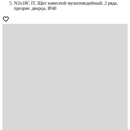
N2x18C IT, Щит навесной мультимедийный, 2 ряда,
прозрач. дверца, IP40
favorite_border