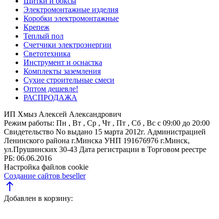
Щитки и боксы
Электромонтажные изделия
Коробки электромонтажные
Крепеж
Теплый пол
Счетчики электроэнергии
Светотехника
Инструмент и оснастка
Комплекты заземления
Сухие строительные смеси
Оптом дешевле!
РАСПРОДАЖА
ИП Хмыз Алексей Александрович
Режим работы:
Пн , Вт , Ср , Чт , Пт , Сб , Вс c 09:00 до 20:00
Свидетельство No выдано 15 марта 2012г. Администрацией
Ленинского района г.Минска
УНП 191676976
г.Минск,
ул.Прушинских 30-43
Дата регистрации в Торговом реестре
РБ: 06.06.2016
Настройка файлов cookie
Создание сайтов beseller
north
Добавлен в корзину: