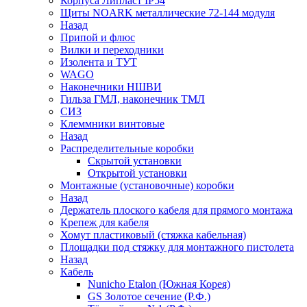
Корпуса Липласт IP54
Щиты NOARK металлические 72-144 модуля
Назад
Припой и флюс
Вилки и переходники
Изолента и ТУТ
WAGO
Наконечники НШВИ
Гильза ГМЛ, наконечник ТМЛ
СИЗ
Клеммники винтовые
Назад
Распределительные коробки
Скрытой установки
Открытой установки
Монтажные (установочные) коробки
Назад
Держатель плоского кабеля для прямого монтажа
Крепеж для кабеля
Хомут пластиковый (стяжка кабельная)
Площадки под стяжку для монтажного пистолета
Назад
Кабель
Nunicho Etalon (Южная Корея)
GS Золотое сечение (Р.Ф.)