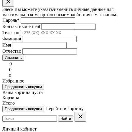
clear
Здесь Вы можете указать/изменить личные данные для
максимально комфортного взаимодействия с магазином.
Пароль
*
Контактный e-mail
Телефон
Фамилия
Имя
Отчество
Изменить
0
0
0
Избранное
Продолжить покупки
Ваша корзина пуста
Корзина
Итого
Перейти в корзину
Продолжить покупки
clear
Найти
Личный кабинет