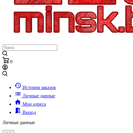
0
history
История заказов
list
Личные данные
home
Мои адреса
meeting_room
Выход
Личные данные