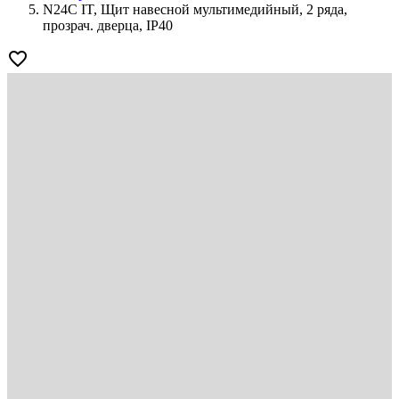
N24C IT, Щит навесной мультимедийный, 2 ряда,
прозрач. дверца, IP40
favorite_border