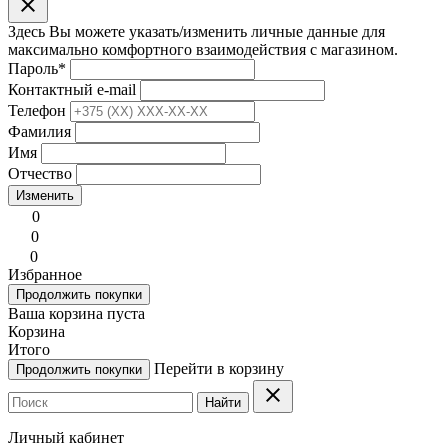
clear
Здесь Вы можете указать/изменить личные данные для
максимально комфортного взаимодействия с магазином.
Пароль
*
Контактный e-mail
Телефон
Фамилия
Имя
Отчество
Изменить
0
0
0
Избранное
Продолжить покупки
Ваша корзина пуста
Корзина
Итого
Перейти в корзину
Продолжить покупки
clear
Найти
Личный кабинет