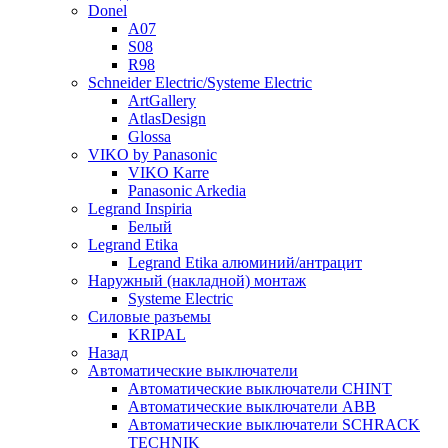
Donel
A07
S08
R98
Schneider Electric/Systeme Electric
ArtGallery
AtlasDesign
Glossa
VIKO by Panasonic
VIKO Karre
Panasonic Arkedia
Legrand Inspiria
Белый
Legrand Etika
Legrand Etika алюминий/антрацит
Наружный (накладной) монтаж
Systeme Electric
Силовые разъемы
KRIPAL
Назад
Автоматические выключатели
Автоматические выключатели CHINT
Автоматические выключатели ABB
Автоматические выключатели SCHRACK
TECHNIK