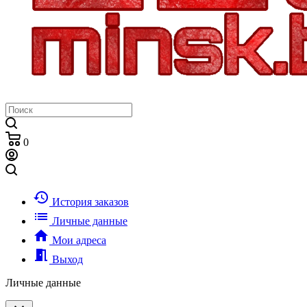
0
history
История заказов
list
Личные данные
home
Мои адреса
meeting_room
Выход
Личные данные