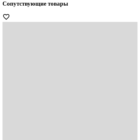
Сопутствующие товары
favorite_border