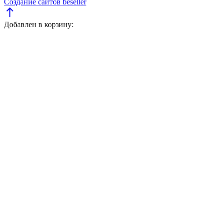
Создание сайтов beseller
north
Добавлен в корзину: