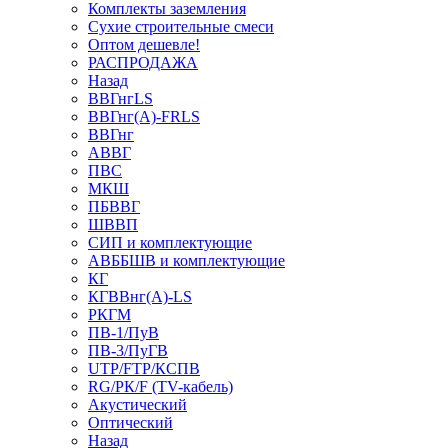
Комплекты заземления
Сухие строительные смеси
Оптом дешевле!
РАСПРОДАЖА
Назад
ВВГнгLS
ВВГнг(А)-FRLS
ВВГнг
АВВГ
ПВС
МКШ
ПБВВГ
ШВВП
СИП и комплектующие
АВББШВ и комплектующие
КГ
КГВВнг(А)-LS
РКГМ
ПВ-1/ПуВ
ПВ-3/ПуГВ
UTP/FTP/КСПВ
RG/РК/F (TV-кабель)
Акустический
Оптический
Назад