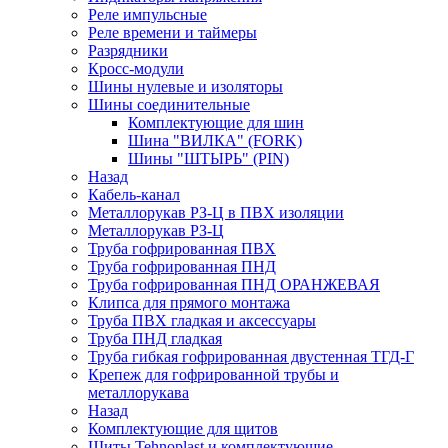
Реле импульсные
Реле времени и таймеры
Разрядники
Кросс-модули
Шины нулевые и изоляторы
Шины соединительные
Комплектующие для шин
Шина "ВИЛКА" (FORK)
Шины "ШТЫРЬ" (PIN)
Назад
Кабель-канал
Металлорукав РЗ-Ц в ПВХ изоляции
Металлорукав РЗ-Ц
Труба гофрированная ПВХ
Труба гофрированная ПНД
Труба гофрированная ПНД ОРАНЖЕВАЯ
Клипса для прямого монтажа
Труба ПВХ гладкая и аксессуары
Труба ПНД гладкая
Труба гибкая гофрированная двустенная ТГД-Г
Крепеж для гофрированной трубы и
металлорукава
Назад
Комплектующие для щитов
Щиты Tehnoplast и комплектующие