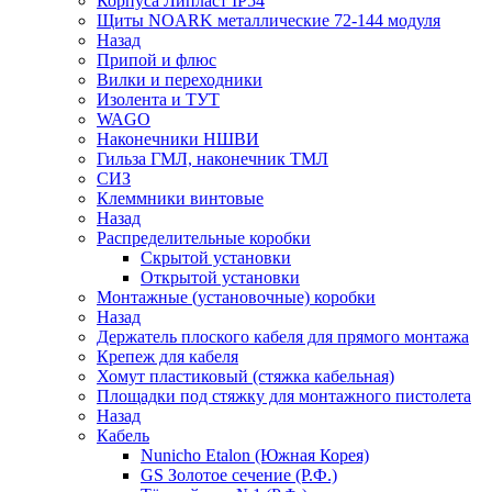
Корпуса Липласт IP54
Щиты NOARK металлические 72-144 модуля
Назад
Припой и флюс
Вилки и переходники
Изолента и ТУТ
WAGO
Наконечники НШВИ
Гильза ГМЛ, наконечник ТМЛ
СИЗ
Клеммники винтовые
Назад
Распределительные коробки
Скрытой установки
Открытой установки
Монтажные (установочные) коробки
Назад
Держатель плоского кабеля для прямого монтажа
Крепеж для кабеля
Хомут пластиковый (стяжка кабельная)
Площадки под стяжку для монтажного пистолета
Назад
Кабель
Nunicho Etalon (Южная Корея)
GS Золотое сечение (Р.Ф.)