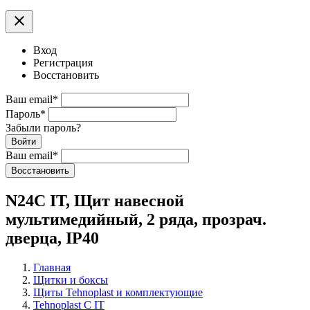
clear
Вход
Регистрация
Восстановить
Ваш email
*
Пароль
*
Забыли пароль?
Войти
Ваш email
*
Воcстановить
N24C IT, Щит навесной
мультимедийный, 2 ряда, прозрач.
дверца, IP40
Главная
Щитки и боксы
Щиты Tehnoplast и комплектующие
Tehnoplast C IT