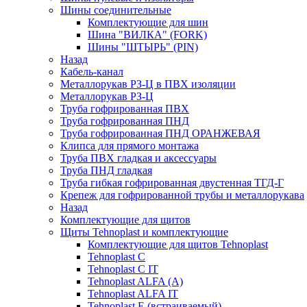
Шины соединительные
Комплектующие для шин
Шина "ВИЛКА" (FORK)
Шины "ШТЫРЬ" (PIN)
Назад
Кабель-канал
Металлорукав РЗ-Ц в ПВХ изоляции
Металлорукав РЗ-Ц
Труба гофрированная ПВХ
Труба гофрированная ПНД
Труба гофрированная ПНД ОРАНЖЕВАЯ
Клипса для прямого монтажа
Труба ПВХ гладкая и аксессуары
Труба ПНД гладкая
Труба гибкая гофрированная двустенная ТГД-Г
Крепеж для гофрированной трубы и металлорукава
Назад
Комплектующие для щитов
Щиты Tehnoplast и комплектующие
Комплектующие для щитов Tehnoplast
Tehnoplast C
Tehnoplast C IT
Tehnoplast ALFA (А)
Tehnoplast ALFA IT
Tehnoplast E (встраиваемый)