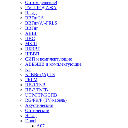
Оптом дешевле!
РАСПРОДАЖА
Назад
ВВГнгLS
ВВГнг(А)-FRLS
ВВГнг
АВВГ
ПВС
МКШ
ПБВВГ
ШВВП
СИП и комплектующие
АВББШВ и комплектующие
КГ
КГВВнг(А)-LS
РКГМ
ПВ-1/ПуВ
ПВ-3/ПуГВ
UTP/FTP/КСПВ
RG/РК/F (TV-кабель)
Акустический
Оптический
Назад
Donel
A07