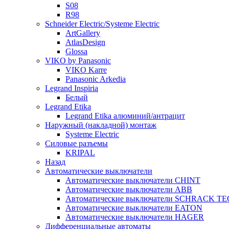
S08
R98
Schneider Electric/Systeme Electric
ArtGallery
AtlasDesign
Glossa
VIKO by Panasonic
VIKO Karre
Panasonic Arkedia
Legrand Inspiria
Белый
Legrand Etika
Legrand Etika алюминий/антрацит
Наружный (накладной) монтаж
Systeme Electric
Силовые разъемы
KRIPAL
Назад
Автоматические выключатели
Автоматические выключатели CHINT
Автоматические выключатели ABB
Автоматические выключатели SCHRACK T
Автоматические выключатели EATON
Автоматические выключатели HAGER
Дифференциальные автоматы