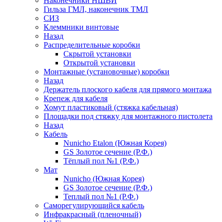
Наконечники НШВИ
Гильза ГМЛ, наконечник ТМЛ
СИЗ
Клеммники винтовые
Назад
Распределительные коробки
Скрытой установки
Открытой установки
Монтажные (установочные) коробки
Назад
Держатель плоского кабеля для прямого монтажа
Крепеж для кабеля
Хомут пластиковый (стяжка кабельная)
Площадки под стяжку для монтажного пистолета
Назад
Кабель
Nunicho Etalon (Южная Корея)
GS Золотое сечение (Р.Ф.)
Тёплый пол №1 (Р.Ф.)
Мат
Nunicho (Южная Корея)
GS Золотое сечение (Р.Ф.)
Теплый пол №1 (Р.Ф.)
Саморегулирующийся кабель
Инфракрасный (пленочный)