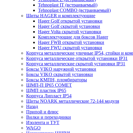
Tehnoplast IT (встраиваемый)
Tehnoplast COMBO (встраиваемый)
Щиты HAGER и комплектующие
Hager Golf открытой установки
Hager Golf скрытой установки
Hager Volta скрытой установки
Комплектующие для боксов Hager
Hager FWB открытой установки
Hager FWU скрытой установки
Корпуса металлические уличные IP54, стойки и к
Корпуса металлические открытой установки IP31
Корпуса металлические скрытой установки IP31
Боксы VIKO наружной установки
Боксы VIKO скрытой установки
Боксы КМПН, пломбираторы
ЩМП-П IP65 COMET
ЩМП пластик IP65
Корпуса Липласт IP54
Щиты NOARK металлические 72-144 модуля
Назад
Припой и флюс
Вилки и переходники
Изолента и ТУТ
WAGO