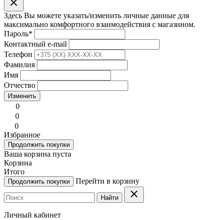
clear
Здесь Вы можете указать/изменить личные данные для
максимально комфортного взаимодействия с магазином.
Пароль
*
Контактный e-mail
Телефон
Фамилия
Имя
Отчество
Изменить
0
0
0
Избранное
Продолжить покупки
Ваша корзина пуста
Корзина
Итого
Перейти в корзину
Продолжить покупки
clear
Найти
Личный кабинет