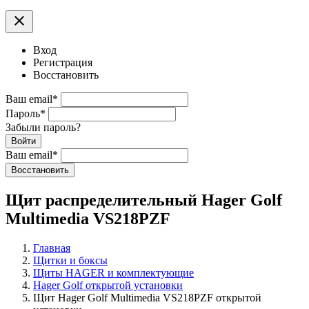
clear
Вход
Регистрация
Восстановить
Ваш email
*
Пароль
*
Забыли пароль?
Войти
Ваш email
*
Воcстановить
Щит распределительный Hager Golf
Multimedia VS218PZF
Главная
Щитки и боксы
Щиты HAGER и комплектующие
Hager Golf открытой установки
Щит Hager Golf Multimedia VS218PZF открытой