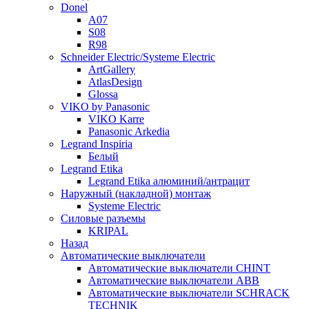
Donel
A07
S08
R98
Schneider Electric/Systeme Electric
ArtGallery
AtlasDesign
Glossa
VIKO by Panasonic
VIKO Karre
Panasonic Arkedia
Legrand Inspiria
Белый
Legrand Etika
Legrand Etika алюминий/антрацит
Наружный (накладной) монтаж
Systeme Electric
Силовые разъемы
KRIPAL
Назад
Автоматические выключатели
Автоматические выключатели CHINT
Автоматические выключатели ABB
Автоматические выключатели SCHRACK
TECHNIK