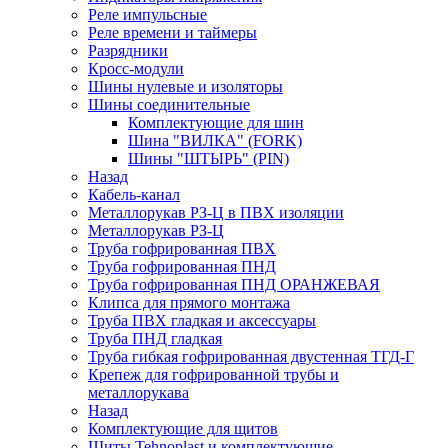
Реле импульсные
Реле времени и таймеры
Разрядники
Кросс-модули
Шины нулевые и изоляторы
Шины соединительные
Комплектующие для шин
Шина "ВИЛКА" (FORK)
Шины "ШТЫРЬ" (PIN)
Назад
Кабель-канал
Металлорукав РЗ-Ц в ПВХ изоляции
Металлорукав РЗ-Ц
Труба гофрированная ПВХ
Труба гофрированная ПНД
Труба гофрированная ПНД ОРАНЖЕВАЯ
Клипса для прямого монтажа
Труба ПВХ гладкая и аксессуары
Труба ПНД гладкая
Труба гибкая гофрированная двустенная ТГД-Г
Крепеж для гофрированной трубы и
металлорукава
Назад
Комплектующие для щитов
Щиты Tehnoplast и комплектующие