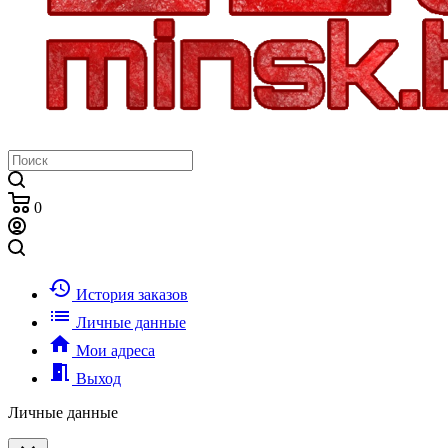
0
history
История заказов
list
Личные данные
home
Мои адреса
meeting_room
Выход
Личные данные