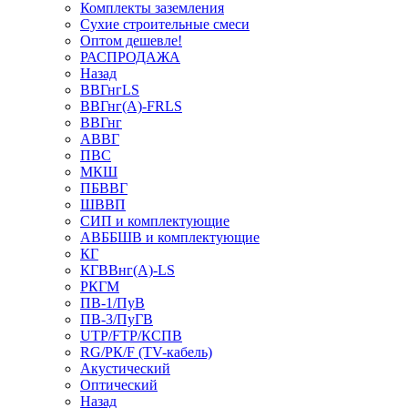
Комплекты заземления
Сухие строительные смеси
Оптом дешевле!
РАСПРОДАЖА
Назад
ВВГнгLS
ВВГнг(А)-FRLS
ВВГнг
АВВГ
ПВС
МКШ
ПБВВГ
ШВВП
СИП и комплектующие
АВББШВ и комплектующие
КГ
КГВВнг(А)-LS
РКГМ
ПВ-1/ПуВ
ПВ-3/ПуГВ
UTP/FTP/КСПВ
RG/РК/F (TV-кабель)
Акустический
Оптический
Назад