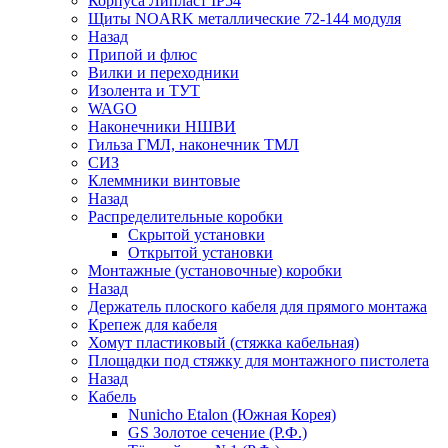
Корпуса Липласт IP54
Щиты NOARK металлические 72-144 модуля
Назад
Припой и флюс
Вилки и переходники
Изолента и ТУТ
WAGO
Наконечники НШВИ
Гильза ГМЛ, наконечник ТМЛ
СИЗ
Клеммники винтовые
Назад
Распределительные коробки
Скрытой установки
Открытой установки
Монтажные (установочные) коробки
Назад
Держатель плоского кабеля для прямого монтажа
Крепеж для кабеля
Хомут пластиковый (стяжка кабельная)
Площадки под стяжку для монтажного пистолета
Назад
Кабель
Nunicho Etalon (Южная Корея)
GS Золотое сечение (Р.Ф.)