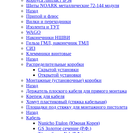
Корпуса Липласт IP54
Щиты NOARK металлические 72-144 модуля
Назад
Припой и флюс
Вилки и переходники
Изолента и ТУТ
WAGO
Наконечники НШВИ
Гильза ГМЛ, наконечник ТМЛ
СИЗ
Клеммники винтовые
Назад
Распределительные коробки
Скрытой установки
Открытой установки
Монтажные (установочные) коробки
Назад
Держатель плоского кабеля для прямого монтажа
Крепеж для кабеля
Хомут пластиковый (стяжка кабельная)
Площадки под стяжку для монтажного пистолета
Назад
Кабель
Nunicho Etalon (Южная Корея)
GS Золотое сечение (Р.Ф.)