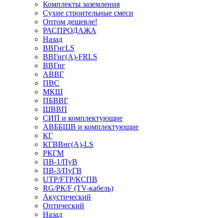
Комплекты заземления
Сухие строительные смеси
Оптом дешевле!
РАСПРОДАЖА
Назад
ВВГнгLS
ВВГнг(А)-FRLS
ВВГнг
АВВГ
ПВС
МКШ
ПБВВГ
ШВВП
СИП и комплектующие
АВББШВ и комплектующие
КГ
КГВВнг(А)-LS
РКГМ
ПВ-1/ПуВ
ПВ-3/ПуГВ
UTP/FTP/КСПВ
RG/РК/F (TV-кабель)
Акустический
Оптический
Назад