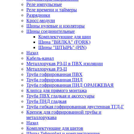
Реле импульсные
Реле времени и таймеры
Разрядники
Кросс-модули
Шины нулевые и изоляторы
Шины соединительные
Комплектующие для шин
Шина "ВИЛКА" (FORK)
Шины "ШТЫРЬ" (PIN)
Назад
Кабель-канал
Металлорукав РЗ-Ц в ПВХ изоляции
Металлорукав РЗ-Ц
Труба гофрированная ПВХ
Труба гофрированная ПНД
Труба гофрированная ПНД ОРАНЖЕВАЯ
Клипса для прямого монтажа
Труба ПВХ гладкая и аксессуары
Труба ПНД гладкая
Труба гибкая гофрированная двустенная ТГД-Г
Крепеж для гофрированной трубы и
металлорукава
Назад
Комплектующие для щитов
Щиты Tehnoplast и комплектующие