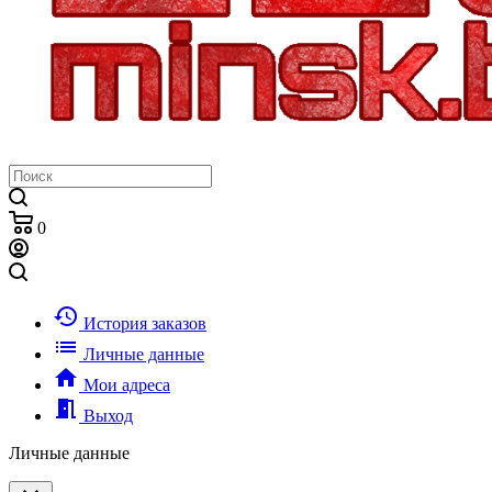
0
history
История заказов
list
Личные данные
home
Мои адреса
meeting_room
Выход
Личные данные