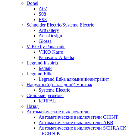
Donel
A07
S08
R98
Schneider Electric/Systeme Electric
ArtGallery
AtlasDesign
Glossa
VIKO by Panasonic
VIKO Karre
Panasonic Arkedia
Legrand Inspiria
Белый
Legrand Etika
Legrand Etika алюминий/антрацит
Наружный (накладной) монтаж
Systeme Electric
Силовые разъемы
KRIPAL
Назад
Автоматические выключатели
Автоматические выключатели CHINT
Автоматические выключатели ABB
Автоматические выключатели SCHRACK
TECHNIK