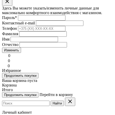
clear
Здесь Вы можете указать/изменить личные данные для
максимально комфортного взаимодействия с магазином.
Пароль
*
Контактный e-mail
Телефон
Фамилия
Имя
Отчество
Изменить
0
0
0
Избранное
Продолжить покупки
Ваша корзина пуста
Корзина
Итого
Перейти в корзину
Продолжить покупки
clear
Найти
Личный кабинет