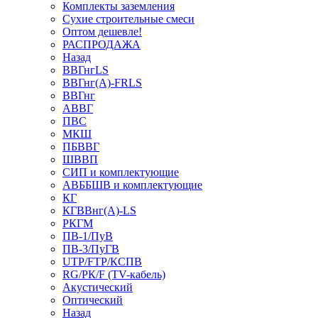
Комплекты заземления
Сухие строительные смеси
Оптом дешевле!
РАСПРОДАЖА
Назад
ВВГнгLS
ВВГнг(А)-FRLS
ВВГнг
АВВГ
ПВС
МКШ
ПБВВГ
ШВВП
СИП и комплектующие
АВББШВ и комплектующие
КГ
КГВВнг(А)-LS
РКГМ
ПВ-1/ПуВ
ПВ-3/ПуГВ
UTP/FTP/КСПВ
RG/РК/F (TV-кабель)
Акустический
Оптический
Назад