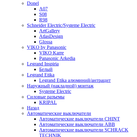
Donel
A07
S08
R98
Schneider Electric/Systeme Electric
ArtGallery
AtlasDesign
Glossa
VIKO by Panasonic
VIKO Karre
Panasonic Arkedia
Legrand Inspiria
Белый
Legrand Etika
Legrand Etika алюминий/антрацит
Наружный (накладной) монтаж
Systeme Electric
Силовые разъемы
KRIPAL
Назад
Автоматические выключатели
Автоматические выключатели CHINT
Автоматические выключатели ABB
Автоматические выключатели SCHRACK
TECHNIK