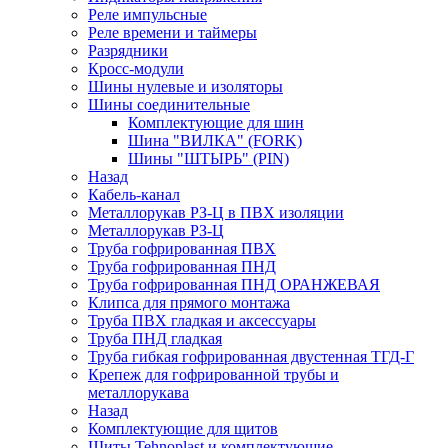
Реле импульсные
Реле времени и таймеры
Разрядники
Кросс-модули
Шины нулевые и изоляторы
Шины соединительные
Комплектующие для шин
Шина "ВИЛКА" (FORK)
Шины "ШТЫРЬ" (PIN)
Назад
Кабель-канал
Металлорукав РЗ-Ц в ПВХ изоляции
Металлорукав РЗ-Ц
Труба гофрированная ПВХ
Труба гофрированная ПНД
Труба гофрированная ПНД ОРАНЖЕВАЯ
Клипса для прямого монтажа
Труба ПВХ гладкая и аксессуары
Труба ПНД гладкая
Труба гибкая гофрированная двустенная ТГД-Г
Крепеж для гофрированной трубы и
металлорукава
Назад
Комплектующие для щитов
Щиты Tehnoplast и комплектующие