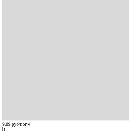
9,89
руб
/пог.м.