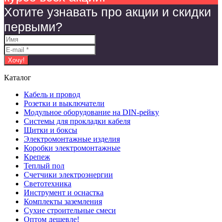
Хотите узнавать про акции и скидки
первыми?
Каталог
Кабель и провод
Розетки и выключатели
Модульное оборудование на DIN-рейку
Системы для прокладки кабеля
Щитки и боксы
Электромонтажные изделия
Коробки электромонтажные
Крепеж
Теплый пол
Счетчики электроэнергии
Светотехника
Инструмент и оснастка
Комплекты заземления
Сухие строительные смеси
Оптом дешевле!