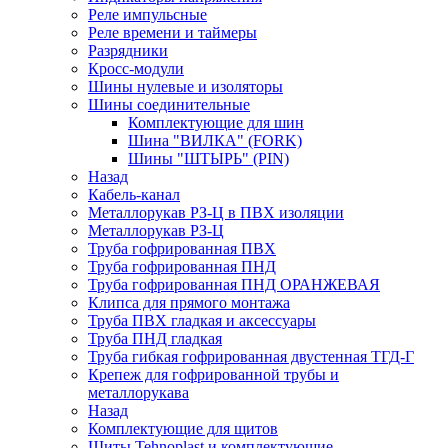
Реле импульсные
Реле времени и таймеры
Разрядники
Кросс-модули
Шины нулевые и изоляторы
Шины соединительные
Комплектующие для шин
Шина "ВИЛКА" (FORK)
Шины "ШТЫРЬ" (PIN)
Назад
Кабель-канал
Металлорукав РЗ-Ц в ПВХ изоляции
Металлорукав РЗ-Ц
Труба гофрированная ПВХ
Труба гофрированная ПНД
Труба гофрированная ПНД ОРАНЖЕВАЯ
Клипса для прямого монтажа
Труба ПВХ гладкая и аксессуары
Труба ПНД гладкая
Труба гибкая гофрированная двустенная ТГД-Г
Крепеж для гофрированной трубы и
металлорукава
Назад
Комплектующие для щитов
Щиты Tehnoplast и комплектующие