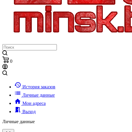
0
history
История заказов
list
Личные данные
home
Мои адреса
meeting_room
Выход
Личные данные