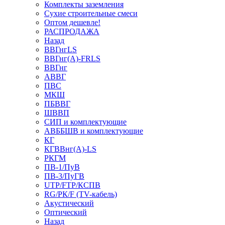
Комплекты заземления
Сухие строительные смеси
Оптом дешевле!
РАСПРОДАЖА
Назад
ВВГнгLS
ВВГнг(А)-FRLS
ВВГнг
АВВГ
ПВС
МКШ
ПБВВГ
ШВВП
СИП и комплектующие
АВББШВ и комплектующие
КГ
КГВВнг(А)-LS
РКГМ
ПВ-1/ПуВ
ПВ-3/ПуГВ
UTP/FTP/КСПВ
RG/РК/F (TV-кабель)
Акустический
Оптический
Назад