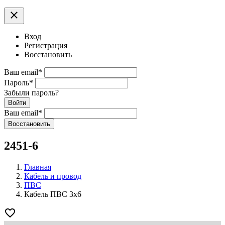
clear
Вход
Регистрация
Восстановить
Ваш email
*
Пароль
*
Забыли пароль?
Войти
Ваш email
*
Воcстановить
2451-6
Главная
Кабель и провод
ПВС
Кабель ПВС 3х6
favorite_border