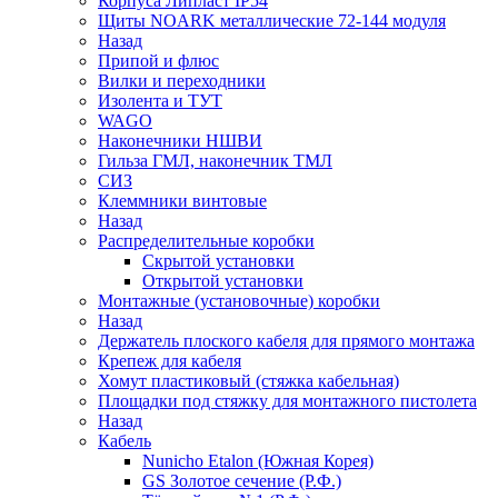
Корпуса Липласт IP54
Щиты NOARK металлические 72-144 модуля
Назад
Припой и флюс
Вилки и переходники
Изолента и ТУТ
WAGO
Наконечники НШВИ
Гильза ГМЛ, наконечник ТМЛ
СИЗ
Клеммники винтовые
Назад
Распределительные коробки
Скрытой установки
Открытой установки
Монтажные (установочные) коробки
Назад
Держатель плоского кабеля для прямого монтажа
Крепеж для кабеля
Хомут пластиковый (стяжка кабельная)
Площадки под стяжку для монтажного пистолета
Назад
Кабель
Nunicho Etalon (Южная Корея)
GS Золотое сечение (Р.Ф.)