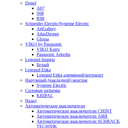
Donel
A07
S08
R98
Schneider Electric/Systeme Electric
ArtGallery
AtlasDesign
Glossa
VIKO by Panasonic
VIKO Karre
Panasonic Arkedia
Legrand Inspiria
Белый
Legrand Etika
Legrand Etika алюминий/антрацит
Наружный (накладной) монтаж
Systeme Electric
Силовые разъемы
KRIPAL
Назад
Автоматические выключатели
Автоматические выключатели CHINT
Автоматические выключатели ABB
Автоматические выключатели SCHRACK
TECHNIK