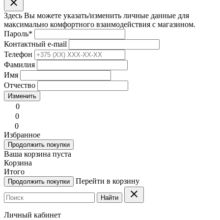
clear
Здесь Вы можете указать/изменить личные данные для
максимально комфортного взаимодействия с магазином.
Пароль
*
Контактный e-mail
Телефон
Фамилия
Имя
Отчество
Изменить
0
0
0
Избранное
Продолжить покупки
Ваша корзина пуста
Корзина
Итого
Перейти в корзину
Продолжить покупки
clear
Найти
Личный кабинет