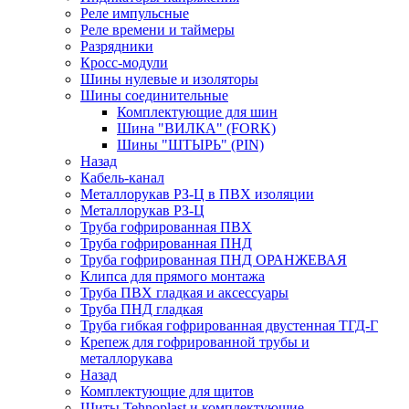
Реле импульсные
Реле времени и таймеры
Разрядники
Кросс-модули
Шины нулевые и изоляторы
Шины соединительные
Комплектующие для шин
Шина "ВИЛКА" (FORK)
Шины "ШТЫРЬ" (PIN)
Назад
Кабель-канал
Металлорукав РЗ-Ц в ПВХ изоляции
Металлорукав РЗ-Ц
Труба гофрированная ПВХ
Труба гофрированная ПНД
Труба гофрированная ПНД ОРАНЖЕВАЯ
Клипса для прямого монтажа
Труба ПВХ гладкая и аксессуары
Труба ПНД гладкая
Труба гибкая гофрированная двустенная ТГД-Г
Крепеж для гофрированной трубы и
металлорукава
Назад
Комплектующие для щитов
Щиты Tehnoplast и комплектующие