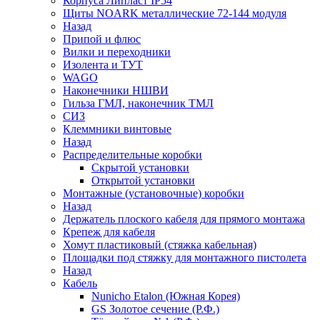
Корпуса Липласт IP54
Щиты NOARK металлические 72-144 модуля
Назад
Припой и флюс
Вилки и переходники
Изолента и ТУТ
WAGO
Наконечники НШВИ
Гильза ГМЛ, наконечник ТМЛ
СИЗ
Клеммники винтовые
Назад
Распределительные коробки
Скрытой установки
Открытой установки
Монтажные (установочные) коробки
Назад
Держатель плоского кабеля для прямого монтажа
Крепеж для кабеля
Хомут пластиковый (стяжка кабельная)
Площадки под стяжку для монтажного пистолета
Назад
Кабель
Nunicho Etalon (Южная Корея)
GS Золотое сечение (Р.Ф.)