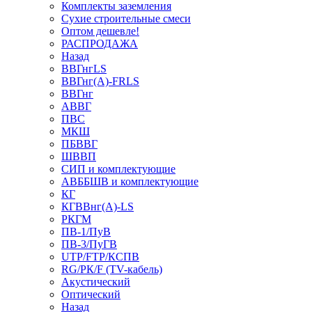
Комплекты заземления
Сухие строительные смеси
Оптом дешевле!
РАСПРОДАЖА
Назад
ВВГнгLS
ВВГнг(А)-FRLS
ВВГнг
АВВГ
ПВС
МКШ
ПБВВГ
ШВВП
СИП и комплектующие
АВББШВ и комплектующие
КГ
КГВВнг(А)-LS
РКГМ
ПВ-1/ПуВ
ПВ-3/ПуГВ
UTP/FTP/КСПВ
RG/РК/F (TV-кабель)
Акустический
Оптический
Назад