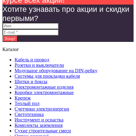
курсе всех акций!
Хотите узнавать про акции и скидки
первыми?
Каталог
Кабель и провод
Розетки и выключатели
Модульное оборудование на DIN-рейку
Системы для прокладки кабеля
Щитки и боксы
Электромонтажные изделия
Коробки электромонтажные
Крепеж
Теплый пол
Счетчики электроэнергии
Светотехника
Инструмент и оснастка
Комплекты заземления
Сухие строительные смеси