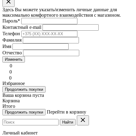
clear
Здесь Вы можете указать/изменить личные данные для
максимально комфортного взаимодействия с магазином.
Пароль
*
Контактный e-mail
Телефон
Фамилия
Имя
Отчество
Изменить
0
0
0
Избранное
Продолжить покупки
Ваша корзина пуста
Корзина
Итого
Перейти в корзину
Продолжить покупки
clear
Найти
Личный кабинет