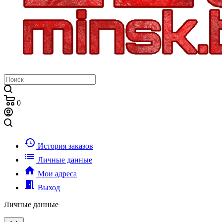
0
history
История заказов
list
Личные данные
home
Мои адреса
meeting_room
Выход
Личные данные