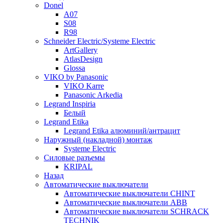
Donel
A07
S08
R98
Schneider Electric/Systeme Electric
ArtGallery
AtlasDesign
Glossa
VIKO by Panasonic
VIKO Karre
Panasonic Arkedia
Legrand Inspiria
Белый
Legrand Etika
Legrand Etika алюминий/антрацит
Наружный (накладной) монтаж
Systeme Electric
Силовые разъемы
KRIPAL
Назад
Автоматические выключатели
Автоматические выключатели CHINT
Автоматические выключатели ABB
Автоматические выключатели SCHRACK
TECHNIK