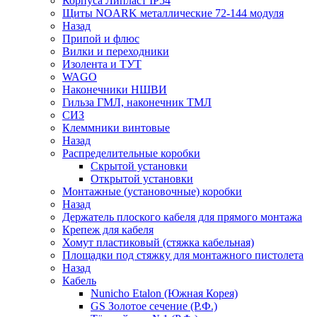
Корпуса Липласт IP54
Щиты NOARK металлические 72-144 модуля
Назад
Припой и флюс
Вилки и переходники
Изолента и ТУТ
WAGO
Наконечники НШВИ
Гильза ГМЛ, наконечник ТМЛ
СИЗ
Клеммники винтовые
Назад
Распределительные коробки
Скрытой установки
Открытой установки
Монтажные (установочные) коробки
Назад
Держатель плоского кабеля для прямого монтажа
Крепеж для кабеля
Хомут пластиковый (стяжка кабельная)
Площадки под стяжку для монтажного пистолета
Назад
Кабель
Nunicho Etalon (Южная Корея)
GS Золотое сечение (Р.Ф.)