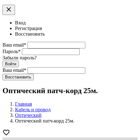
clear
Вход
Регистрация
Восстановить
Ваш email
*
Пароль
*
Забыли пароль?
Войти
Ваш email
*
Воcстановить
Оптический патч-корд 25м.
Главная
Кабель и провод
Оптический
Оптический патч-корд 25м.
favorite_border