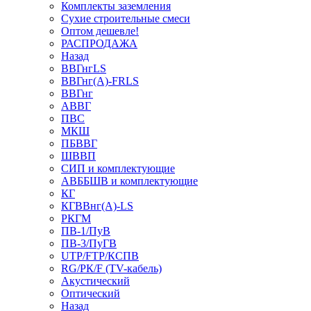
Комплекты заземления
Сухие строительные смеси
Оптом дешевле!
РАСПРОДАЖА
Назад
ВВГнгLS
ВВГнг(А)-FRLS
ВВГнг
АВВГ
ПВС
МКШ
ПБВВГ
ШВВП
СИП и комплектующие
АВББШВ и комплектующие
КГ
КГВВнг(А)-LS
РКГМ
ПВ-1/ПуВ
ПВ-3/ПуГВ
UTP/FTP/КСПВ
RG/РК/F (TV-кабель)
Акустический
Оптический
Назад