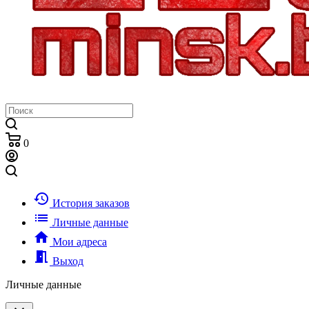
0
history
История заказов
list
Личные данные
home
Мои адреса
meeting_room
Выход
Личные данные