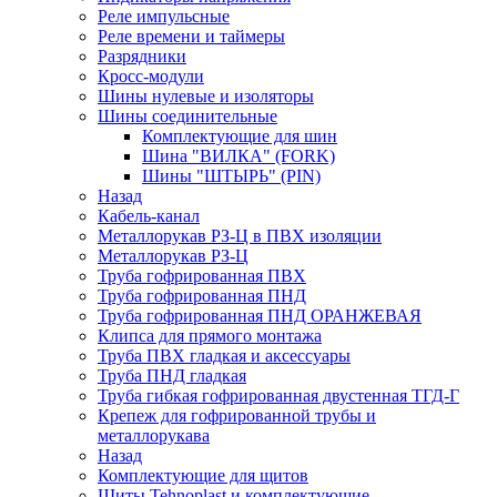
Реле импульсные
Реле времени и таймеры
Разрядники
Кросс-модули
Шины нулевые и изоляторы
Шины соединительные
Комплектующие для шин
Шина "ВИЛКА" (FORK)
Шины "ШТЫРЬ" (PIN)
Назад
Кабель-канал
Металлорукав РЗ-Ц в ПВХ изоляции
Металлорукав РЗ-Ц
Труба гофрированная ПВХ
Труба гофрированная ПНД
Труба гофрированная ПНД ОРАНЖЕВАЯ
Клипса для прямого монтажа
Труба ПВХ гладкая и аксессуары
Труба ПНД гладкая
Труба гибкая гофрированная двустенная ТГД-Г
Крепеж для гофрированной трубы и
металлорукава
Назад
Комплектующие для щитов
Щиты Tehnoplast и комплектующие