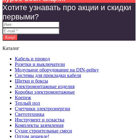
Хотите узнавать про акции и скидки
первыми?
Каталог
Кабель и провод
Розетки и выключатели
Модульное оборудование на DIN-рейку
Системы для прокладки кабеля
Щитки и боксы
Электромонтажные изделия
Коробки электромонтажные
Крепеж
Теплый пол
Счетчики электроэнергии
Светотехника
Инструмент и оснастка
Комплекты заземления
Сухие строительные смеси
Оптом дешевле!