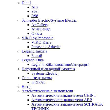
Donel
A07
S08
R98
Schneider Electric/Systeme Electric
ArtGallery
AtlasDesign
Glossa
VIKO by Panasonic
VIKO Karre
Panasonic Arkedia
Legrand Inspiria
Белый
Legrand Etika
Legrand Etika алюминий/антрацит
Наружный (накладной) монтаж
Systeme Electric
Силовые разъемы
KRIPAL
Назад
Автоматические выключатели
Автоматические выключатели CHINT
Автоматические выключатели ABB
Автоматические выключатели SCHRACK
TECHNIK