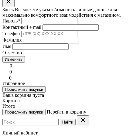
clear
Здесь Вы можете указать/изменить личные данные для
максимально комфортного взаимодействия с магазином.
Пароль
*
Контактный e-mail
Телефон
Фамилия
Имя
Отчество
Изменить
0
0
0
Избранное
Продолжить покупки
Ваша корзина пуста
Корзина
Итого
Перейти в корзину
Продолжить покупки
clear
Найти
Личный кабинет