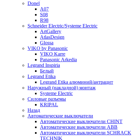
Donel
A07
S08
R98
Schneider Electric/Systeme Electric
ArtGallery
AtlasDesign
Glossa
VIKO by Panasonic
VIKO Karre
Panasonic Arkedia
Legrand Inspiria
Белый
Legrand Etika
Legrand Etika алюминий/антрацит
Наружный (накладной) монтаж
Systeme Electric
Силовые разъемы
KRIPAL
Назад
Автоматические выключатели
Автоматические выключатели CHINT
Автоматические выключатели ABB
Автоматические выключатели SCHRACK
TECHNIK