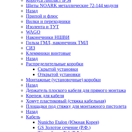
Корпуса Липласт IP54
Щиты NOARK металлические 72-144 модуля
Назад
Припой и флюс
Вилки и переходники
Изолента и ТУТ
WAGO
Наконечники НШВИ
Гильза ГМЛ, наконечник ТМЛ
СИЗ
Клеммники винтовые
Назад
Распределительные коробки
Скрытой установки
Открытой установки
Монтажные (установочные) коробки
Назад
Держатель плоского кабеля для прямого монтажа
Крепеж для кабеля
Хомут пластиковый (стяжка кабельная)
Площадки под стяжку для монтажного пистолета
Назад
Кабель
Nunicho Etalon (Южная Корея)
GS Золотое сечение (Р.Ф.)