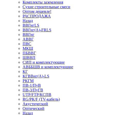
Комплекты заземления
Сухие строительные смеси
Оптом дешевле!
РАСПРОДАЖА
Назад
ВВГнгLS
ВВГнг(А)-FRLS
ВВГнг
АВВГ
ПВС
МКШ
ПБВВГ
ШВВП
СИП и комплектующие
АВББШВ и комплектующие
КГ
КГВВнг(А)-LS
РКГМ
ПВ-1/ПуВ
ПВ-3/ПуГВ
UTP/FTP/КСПВ
RG/РК/F (TV-кабель)
Акустический
Оптический
Назад