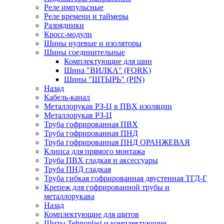
Реле импульсные
Реле времени и таймеры
Разрядники
Кросс-модули
Шины нулевые и изоляторы
Шины соединительные
Комплектующие для шин
Шина "ВИЛКА" (FORK)
Шины "ШТЫРЬ" (PIN)
Назад
Кабель-канал
Металлорукав РЗ-Ц в ПВХ изоляции
Металлорукав РЗ-Ц
Труба гофрированная ПВХ
Труба гофрированная ПНД
Труба гофрированная ПНД ОРАНЖЕВАЯ
Клипса для прямого монтажа
Труба ПВХ гладкая и аксессуары
Труба ПНД гладкая
Труба гибкая гофрированная двустенная ТГД-Г
Крепеж для гофрированной трубы и
металлорукава
Назад
Комплектующие для щитов
Щиты Tehnoplast и комплектующие