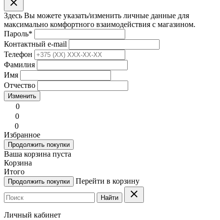
clear
Здесь Вы можете указать/изменить личные данные для
максимально комфортного взаимодействия с магазином.
Пароль
*
Контактный e-mail
Телефон
Фамилия
Имя
Отчество
Изменить
0
0
0
Избранное
Продолжить покупки
Ваша корзина пуста
Корзина
Итого
Перейти в корзину
Продолжить покупки
clear
Найти
Личный кабинет