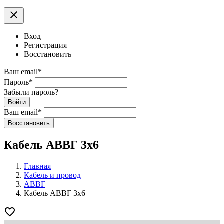
clear
Вход
Регистрация
Восстановить
Ваш email
*
Пароль
*
Забыли пароль?
Войти
Ваш email
*
Воcстановить
Кабель АВВГ 3х6
Главная
Кабель и провод
АВВГ
Кабель АВВГ 3х6
favorite_border