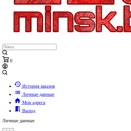
0
history
История заказов
list
Личные данные
home
Мои адреса
meeting_room
Выход
Личные данные