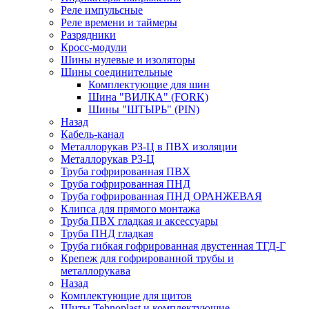
Реле импульсные
Реле времени и таймеры
Разрядники
Кросс-модули
Шины нулевые и изоляторы
Шины соединительные
Комплектующие для шин
Шина "ВИЛКА" (FORK)
Шины "ШТЫРЬ" (PIN)
Назад
Кабель-канал
Металлорукав РЗ-Ц в ПВХ изоляции
Металлорукав РЗ-Ц
Труба гофрированная ПВХ
Труба гофрированная ПНД
Труба гофрированная ПНД ОРАНЖЕВАЯ
Клипса для прямого монтажа
Труба ПВХ гладкая и аксессуары
Труба ПНД гладкая
Труба гибкая гофрированная двустенная ТГД-Г
Крепеж для гофрированной трубы и
металлорукава
Назад
Комплектующие для щитов
Щиты Tehnoplast и комплектующие