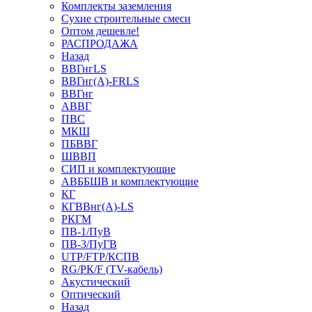
Комплекты заземления
Сухие строительные смеси
Оптом дешевле!
РАСПРОДАЖА
Назад
ВВГнгLS
ВВГнг(А)-FRLS
ВВГнг
АВВГ
ПВС
МКШ
ПБВВГ
ШВВП
СИП и комплектующие
АВББШВ и комплектующие
КГ
КГВВнг(А)-LS
РКГМ
ПВ-1/ПуВ
ПВ-3/ПуГВ
UTP/FTP/КСПВ
RG/РК/F (TV-кабель)
Акустический
Оптический
Назад