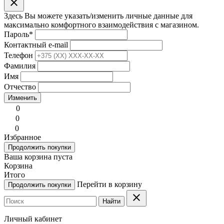
clear
Здесь Вы можете указать/изменить личные данные для
максимально комфортного взаимодействия с магазином.
Пароль
*
Контактный e-mail
Телефон
Фамилия
Имя
Отчество
Изменить
0
0
0
Избранное
Продолжить покупки
Ваша корзина пуста
Корзина
Итого
Перейти в корзину
Продолжить покупки
clear
Найти
Личный кабинет