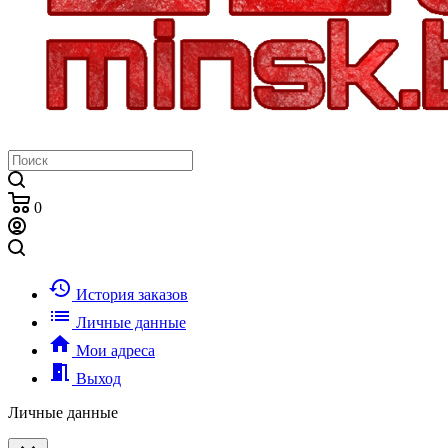
0
history
История заказов
list
Личные данные
home
Мои адреса
meeting_room
Выход
Личные данные