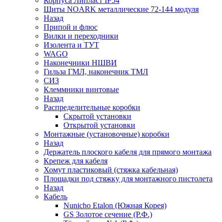
Корпуса Липласт IP54
Щиты NOARK металлические 72-144 модуля
Назад
Припой и флюс
Вилки и переходники
Изолента и ТУТ
WAGO
Наконечники НШВИ
Гильза ГМЛ, наконечник ТМЛ
СИЗ
Клеммники винтовые
Назад
Распределительные коробки
Скрытой установки
Открытой установки
Монтажные (установочные) коробки
Назад
Держатель плоского кабеля для прямого монтажа
Крепеж для кабеля
Хомут пластиковый (стяжка кабельная)
Площадки под стяжку для монтажного пистолета
Назад
Кабель
Nunicho Etalon (Южная Корея)
GS Золотое сечение (Р.Ф.)