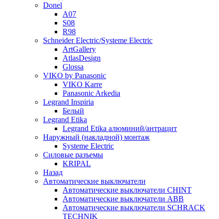
Donel
A07
S08
R98
Schneider Electric/Systeme Electric
ArtGallery
AtlasDesign
Glossa
VIKO by Panasonic
VIKO Karre
Panasonic Arkedia
Legrand Inspiria
Белый
Legrand Etika
Legrand Etika алюминий/антрацит
Наружный (накладной) монтаж
Systeme Electric
Силовые разъемы
KRIPAL
Назад
Автоматические выключатели
Автоматические выключатели CHINT
Автоматические выключатели ABB
Автоматические выключатели SCHRACK
TECHNIK