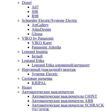
Donel
A07
S08
R98
Schneider Electric/Systeme Electric
ArtGallery
AtlasDesign
Glossa
VIKO by Panasonic
VIKO Karre
Panasonic Arkedia
Legrand Inspiria
Белый
Legrand Etika
Legrand Etika алюминий/антрацит
Наружный (накладной) монтаж
Systeme Electric
Силовые разъемы
KRIPAL
Назад
Автоматические выключатели
Автоматические выключатели CHINT
Автоматические выключатели ABB
Автоматические выключатели SCHRACK
TECHNIK