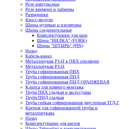
Реле импульсные
Реле времени и таймеры
Разрядники
Кросс-модули
Шины нулевые и изоляторы
Шины соединительные
Комплектующие для шин
Шина "ВИЛКА" (FORK)
Шины "ШТЫРЬ" (PIN)
Назад
Кабель-канал
Металлорукав РЗ-Ц в ПВХ изоляции
Металлорукав РЗ-Ц
Труба гофрированная ПВХ
Труба гофрированная ПНД
Труба гофрированная ПНД ОРАНЖЕВАЯ
Клипса для прямого монтажа
Труба ПВХ гладкая и аксессуары
Труба ПНД гладкая
Труба гибкая гофрированная двустенная ТГД-Г
Крепеж для гофрированной трубы и
металлорукава
Назад
Комплектующие для щитов
Щиты Tehnoplast и комплектующие