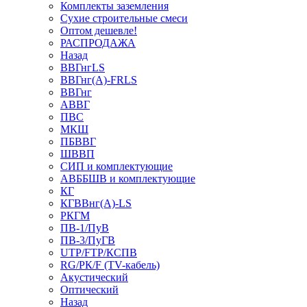
Комплекты заземления
Сухие строительные смеси
Оптом дешевле!
РАСПРОДАЖА
Назад
ВВГнгLS
ВВГнг(А)-FRLS
ВВГнг
АВВГ
ПВС
МКШ
ПБВВГ
ШВВП
СИП и комплектующие
АВББШВ и комплектующие
КГ
КГВВнг(А)-LS
РКГМ
ПВ-1/ПуВ
ПВ-3/ПуГВ
UTP/FTP/КСПВ
RG/РК/F (TV-кабель)
Акустический
Оптический
Назад