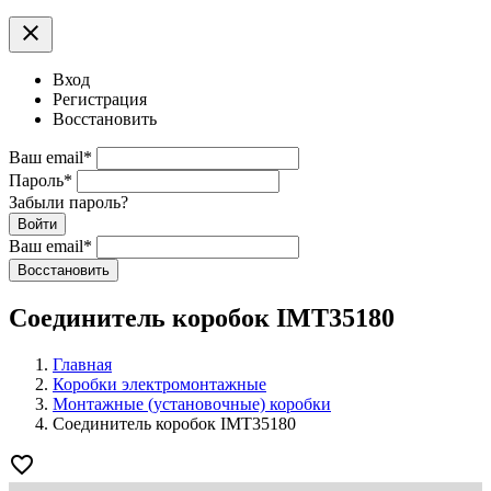
clear
Вход
Регистрация
Восстановить
Ваш email
*
Пароль
*
Забыли пароль?
Войти
Ваш email
*
Воcстановить
Соединитель коробок IMT35180
Главная
Коробки электромонтажные
Монтажные (установочные) коробки
Соединитель коробок IMT35180
favorite_border