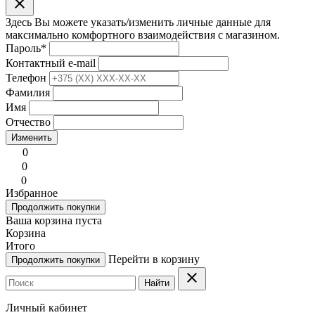
clear
Здесь Вы можете указать/изменить личные данные для
максимально комфортного взаимодействия с магазином.
Пароль
*
Контактный e-mail
Телефон
Фамилия
Имя
Отчество
Изменить
0
0
0
Избранное
Продолжить покупки
Ваша корзина пуста
Корзина
Итого
Перейти в корзину
Продолжить покупки
clear
Найти
Личный кабинет