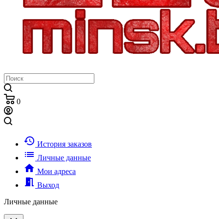
0
history
История заказов
list
Личные данные
home
Мои адреса
meeting_room
Выход
Личные данные