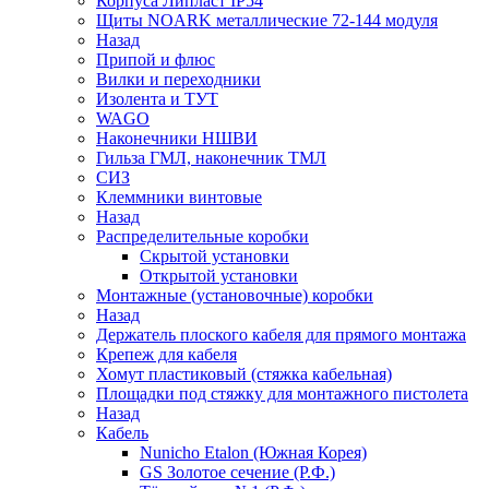
Корпуса Липласт IP54
Щиты NOARK металлические 72-144 модуля
Назад
Припой и флюс
Вилки и переходники
Изолента и ТУТ
WAGO
Наконечники НШВИ
Гильза ГМЛ, наконечник ТМЛ
СИЗ
Клеммники винтовые
Назад
Распределительные коробки
Скрытой установки
Открытой установки
Монтажные (установочные) коробки
Назад
Держатель плоского кабеля для прямого монтажа
Крепеж для кабеля
Хомут пластиковый (стяжка кабельная)
Площадки под стяжку для монтажного пистолета
Назад
Кабель
Nunicho Etalon (Южная Корея)
GS Золотое сечение (Р.Ф.)