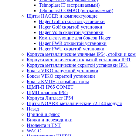
Tehnoplast IT (встраиваемый)
Tehnoplast COMBO (встраиваемый)
Щиты HAGER и комплектующие
Hager Golf открытой установки
Hager Golf скрытой установки
Hager Volta скрытой установки
Комплектующие для боксов Hager
Hager FWB открытой установки
Hager FWU скрытой установки
Корпуса металлические уличные IP54, стойки и к
Корпуса металлические открытой установки IP31
Корпуса металлические скрытой установки IP31
Боксы VIKO наружной установки
Боксы VIKO скрытой установки
Боксы КМПН, пломбираторы
ЩМП-П IP65 COMET
ЩМП пластик IP65
Корпуса Липласт IP54
Щиты NOARK металлические 72-144 модуля
Назад
Припой и флюс
Вилки и переходники
Изолента и ТУТ
WAGO