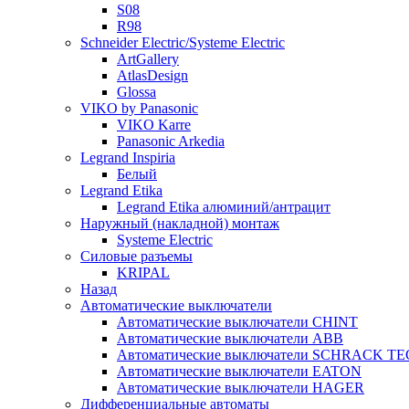
S08
R98
Schneider Electric/Systeme Electric
ArtGallery
AtlasDesign
Glossa
VIKO by Panasonic
VIKO Karre
Panasonic Arkedia
Legrand Inspiria
Белый
Legrand Etika
Legrand Etika алюминий/антрацит
Наружный (накладной) монтаж
Systeme Electric
Силовые разъемы
KRIPAL
Назад
Автоматические выключатели
Автоматические выключатели CHINT
Автоматические выключатели ABB
Автоматические выключатели SCHRACK T
Автоматические выключатели EATON
Автоматические выключатели HAGER
Дифференциальные автоматы