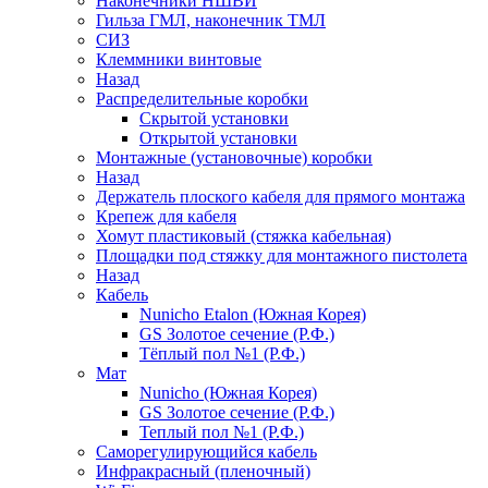
Наконечники НШВИ
Гильза ГМЛ, наконечник ТМЛ
СИЗ
Клеммники винтовые
Назад
Распределительные коробки
Скрытой установки
Открытой установки
Монтажные (установочные) коробки
Назад
Держатель плоского кабеля для прямого монтажа
Крепеж для кабеля
Хомут пластиковый (стяжка кабельная)
Площадки под стяжку для монтажного пистолета
Назад
Кабель
Nunicho Etalon (Южная Корея)
GS Золотое сечение (Р.Ф.)
Тёплый пол №1 (Р.Ф.)
Мат
Nunicho (Южная Корея)
GS Золотое сечение (Р.Ф.)
Теплый пол №1 (Р.Ф.)
Саморегулирующийся кабель
Инфракрасный (пленочный)