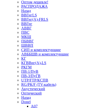
Оптом дешевле!
РАСПРОДАЖА
Назад
ВВГнгLS
ВВГнг(А)-FRLS
ВВГнг
АВВГ
ПВС
МКШ
ПБВВГ
ШВВП
СИП и комплектующие
АВББШВ и комплектующие
КГ
КГВВнг(А)-LS
РКГМ
ПВ-1/ПуВ
ПВ-3/ПуГВ
UTP/FTP/КСПВ
RG/РК/F (TV-кабель)
Акустический
Оптический
Назад
Donel
A07