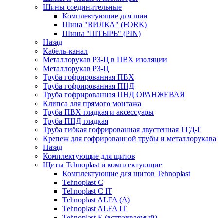
Шины соединительные
Комплектующие для шин
Шина "ВИЛКА" (FORK)
Шины "ШТЫРЬ" (PIN)
Назад
Кабель-канал
Металлорукав РЗ-Ц в ПВХ изоляции
Металлорукав РЗ-Ц
Труба гофрированная ПВХ
Труба гофрированная ПНД
Труба гофрированная ПНД ОРАНЖЕВАЯ
Клипса для прямого монтажа
Труба ПВХ гладкая и аксессуары
Труба ПНД гладкая
Труба гибкая гофрированная двустенная ТГД-Г
Крепеж для гофрированной трубы и металлорукава
Назад
Комплектующие для щитов
Щиты Tehnoplast и комплектующие
Комплектующие для щитов Tehnoplast
Tehnoplast C
Tehnoplast C IT
Tehnoplast ALFA (А)
Tehnoplast ALFA IT
Tehnoplast E (встраиваемый)