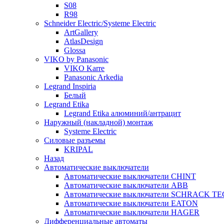
S08
R98
Schneider Electric/Systeme Electric
ArtGallery
AtlasDesign
Glossa
VIKO by Panasonic
VIKO Karre
Panasonic Arkedia
Legrand Inspiria
Белый
Legrand Etika
Legrand Etika алюминий/антрацит
Наружный (накладной) монтаж
Systeme Electric
Силовые разъемы
KRIPAL
Назад
Автоматические выключатели
Автоматические выключатели CHINT
Автоматические выключатели ABB
Автоматические выключатели SCHRACK T
Автоматические выключатели EATON
Автоматические выключатели HAGER
Дифференциальные автоматы