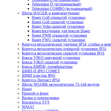
Tehnoplast IT (встраиваемый)
Tehnoplast COMBO (встраиваемый)
Щиты HAGER и комплектующие
Hager Golf открытой установки
Hager Golf скрытой установки
Hager Volta скрытой установки
Комплектующие для боксов Hager
Hager FWB открытой установки
Hager FWU скрытой установки
Корпуса металлические уличные IP54, стойки и к
Корпуса металлические открытой установки IP31
Корпуса металлические скрытой установки IP31
Боксы VIKO наружной установки
Боксы VIKO скрытой установки
Боксы КМПН, пломбираторы
ЩМП-П IP65 COMET
ЩМП пластик IP65
Корпуса Липласт IP54
Щиты NOARK металлические 72-144 модуля
Назад
Припой и флюс
Вилки и переходники
Изолента и ТУТ
WAGO