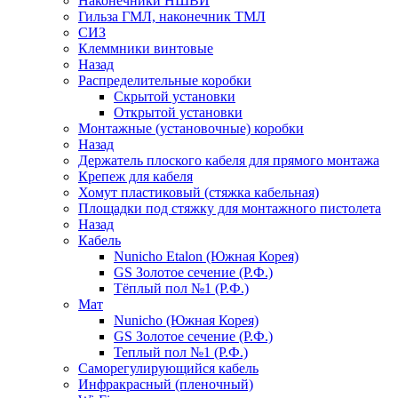
Наконечники НШВИ
Гильза ГМЛ, наконечник ТМЛ
СИЗ
Клеммники винтовые
Назад
Распределительные коробки
Скрытой установки
Открытой установки
Монтажные (установочные) коробки
Назад
Держатель плоского кабеля для прямого монтажа
Крепеж для кабеля
Хомут пластиковый (стяжка кабельная)
Площадки под стяжку для монтажного пистолета
Назад
Кабель
Nunicho Etalon (Южная Корея)
GS Золотое сечение (Р.Ф.)
Тёплый пол №1 (Р.Ф.)
Мат
Nunicho (Южная Корея)
GS Золотое сечение (Р.Ф.)
Теплый пол №1 (Р.Ф.)
Саморегулирующийся кабель
Инфракрасный (пленочный)