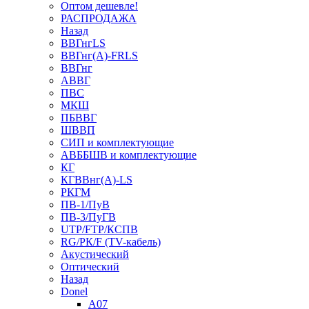
Оптом дешевле!
РАСПРОДАЖА
Назад
ВВГнгLS
ВВГнг(А)-FRLS
ВВГнг
АВВГ
ПВС
МКШ
ПБВВГ
ШВВП
СИП и комплектующие
АВББШВ и комплектующие
КГ
КГВВнг(А)-LS
РКГМ
ПВ-1/ПуВ
ПВ-3/ПуГВ
UTP/FTP/КСПВ
RG/РК/F (TV-кабель)
Акустический
Оптический
Назад
Donel
A07