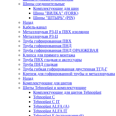
Шины соединительные
Комплектующие для шин
Шина "ВИЛКА" (FORK)
Шины "ШТЫРЬ" (PIN)
Назад
Кабель-канал
Металлорукав РЗ-Ц в ПВХ изоляции
Металлорукав РЗ-Ц
Труба гофрированная ПВХ
Труба гофрированная ПНД
Труба гофрированная ПНД ОРАНЖЕВАЯ
Клипса для прямого монтажа
Труба ПВХ гладкая и аксессуары
Труба ПНД гладкая
Труба гибкая гофрированная двустенная ТГД-Г
Крепеж для гофрированной трубы и металлорукава
Назад
Комплектующие для щитов
Щиты Tehnoplast и комплектующие
Комплектующие для щитов Tehnoplast
Tehnoplast C
Tehnoplast C IT
Tehnoplast ALFA (А)
Tehnoplast ALFA IT
Tehnoplast E (встраиваемый)